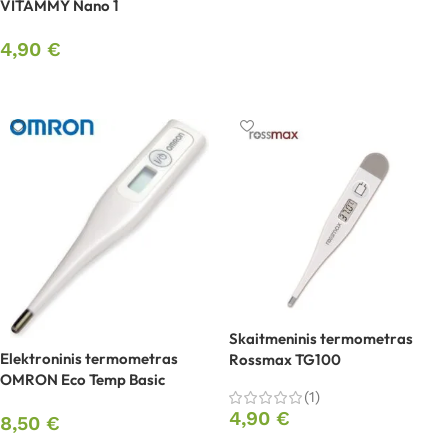
VITAMMY Nano 1
4,90
€
Į krepšelį
Skaitmeninis termometras
Elektroninis termometras
Rossmax TG100
OMRON Eco Temp Basic
(1)
4,90
€
8,50
€