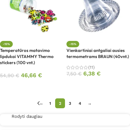
-15%
-15%
Temperatūros matavimo
Vienkartiniai antgaliai ausies
lipdukai VITAMMY Thermo
termometrams BRAUN (40vnt.)
stickers (100 vnt.)
(11)
6,38
€
7,50
€
46,66
€
54,90
€
Į krepšelį
Į krepšelį
←
1
2
3
4
→
Rodyti daugiau