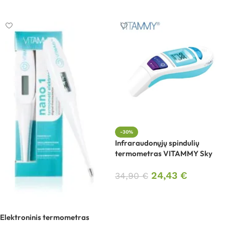
Į krepšelį
-30%
Infraraudonųjų spindulių
termometras VITAMMY Sky
24,43
€
34,90
€
Į krepšelį
Elektroninis termometras