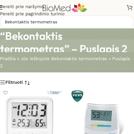
Pereiti prie naršymo
Pereiti prie pagrindinio turinio
Paieškos rezultatai:
“Bekontaktis
termometras” – Puslapis 2
Pradžia
»
Jūs ieškojote Bekontaktis termometras
»
Puslapis
2
Filtruoti