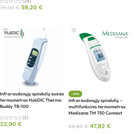
(28)
Į krepšelį
59,20
€
74,00
€
Į krepšelį
Infraraudonųjų spindulių ausies
-20%
termometras HubDIC Thermo
Infraraudonųjų spindulių –
Buddy TB-100
multifunkcinis termometras
Medisana TM 750 Connect
(2)
22,90
€
47,92
€
59,90
€
Į krepšelį