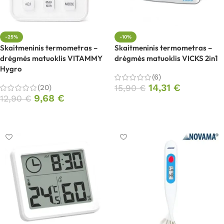
-25%
-10%
Skaitmeninis termometras –
Skaitmeninis termometras –
drėgmės matuoklis VITAMMY
drėgmės matuoklis VICKS 2in1
Hygro
(6)
14,31
€
(20)
15,90
€
9,68
€
12,90
€
Į krepšelį
Į krepšelį