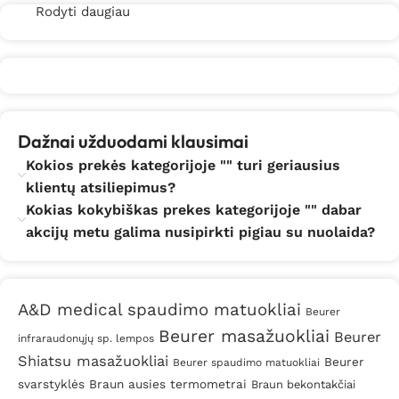
Rodyti daugiau
Dažnai užduodami klausimai
Kokios prekės kategorijoje "" turi geriausius
klientų atsiliepimus?
Kokias kokybiškas prekes kategorijoje "" dabar
akcijų metu galima nusipirkti pigiau su nuolaida?
A&D medical spaudimo matuokliai
Beurer
Beurer masažuokliai
Beurer
infraraudonųjų sp. lempos
Shiatsu masažuokliai
Beurer
Beurer spaudimo matuokliai
svarstyklės
Braun ausies termometrai
Braun bekontakčiai