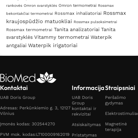
Omron termometrai
rankovės
Omron svarstyklės
Rossmax
Rossmax
Rossmax inhaliatoriai
bekontakčiai termometrai
kraujospūdžio matuokliai
Rossmax pulsoksimetrai
Tanita analizatoriai
Tanita
Rossmax termometrai
svarstyklės
Vitammy termometrai
Waterpik
Waterpik irigatoriai
antgaliai
Kontaktai
Informacija
Straipsniai
UAB Doris Group
UAB Doris
Peršalimo
Group
gydymas
Adresas: Perkūnkiemio g. 3, 12127
kontaktai ir
Vilnius
Elektrostimulia
rekvizitai
Įmonės kodas: 302544270
Magnetinė
Atsiskaitymas
terapija
PVM mok. kodas:LT100009162019
Pristatymas