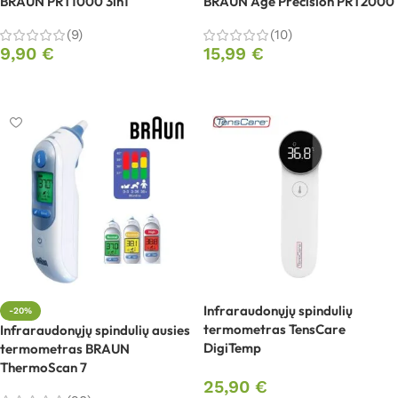
BRAUN PRT1000 3in1
BRAUN Age Precision PRT2000
(9)
(10)
9,90
€
15,99
€
Į krepšelį
Į krepšelį
Infraraudonųjų spindulių
-20%
termometras TensCare
Infraraudonųjų spindulių ausies
DigiTemp
termometras BRAUN
ThermoScan 7
25,90
€