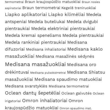
Braun kraujospūdžio matuokliai
termometrai
Braun nosies
Braun termometrai
Kegel8 treniruokliai
aspiratoriai
Liapko aplikatoriai
Liapko kilimėliai
Medela
antspeniai
Medela buteliukai
Medela dvigubi
pientraukiai
Medela elektriniai pientraukiai
Medela kremai speneliams
Medela pientraukiai
Medela rankiniai pientraukiai
Medisana
Medisana kaklo
difuzoriai
Medisana inhaliatoriai
masažuokliai
Medisana masažinės sėdynės
Medisana masažuokliai
Medisana oro
drėkintuvai
Medisana Shiatsu
Medisana pulsoksimetrai
masažuokliai
Medisana spaudimo matuokliai
Medisana svarstyklės
Medisana termometrai
Oclean dantų šepetėliai
Oclean galvutės
Oclean
Omron inhaliatoriai
Omron
irigatoriai
kraujospūdžio matuokliai
Omron spaudimo mat.