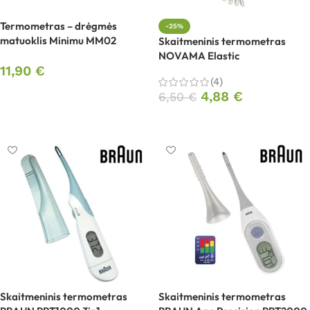
Termometras – drėgmės
-25%
matuoklis Minimu MM02
Skaitmeninis termometras
NOVAMA Elastic
11,90
€
(4)
Į krepšelį
4,88
€
6,50
€
Į krepšelį
Skaitmeninis termometras
Skaitmeninis termometras