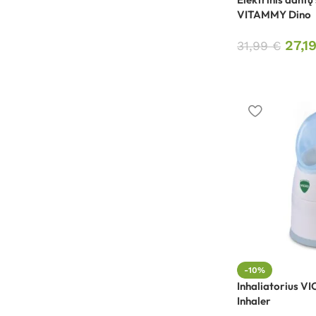
VITAMMY Dino
27,1
31,99
€
-10%
Inhaliatorius V
Inhaler