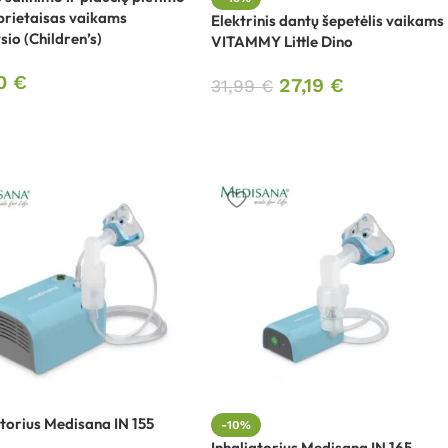
rietaisas vaikams
Elektrinis dantų šepetėlis vaikams
sio (Children’s)
VITAMMY Little Dino
90
€
27,19
€
31,99
€
atorius Medisana IN 155
-10%
Inhaliatorius Medisana IN 165