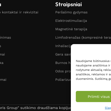
a
Straipsniai
kontaktai ir rekvizitai
Peršalimo gydymas
Elektrostimuliacija
Magnetinė terapija
žinimas
Limfodrenažas (kompresinė tera
s
Inhaliacijos
mai
Gera savijauta
Naudojame būtinuosius s
ka
Burnos higiena
naudojame analitinius ir
rodytume aktualią rekla
Odos problemos
analitikos, reklamos ir so
duomenimis. Sutikimą ga
ymai
Poliarizuotos šviesos terapija
Priimti visus
s Group" sutikimo draudžiama kopijuoti ir naudoti puslapio B
Slap