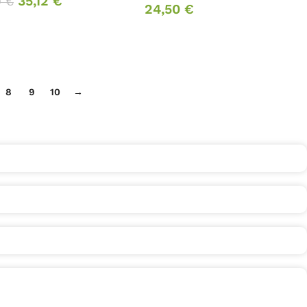
35,12
€
0
€
24,50
€
8
9
10
→