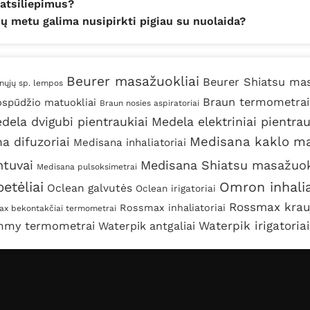
 atsiliepimus?
jų metu galima nusipirkti pigiau su nuolaida?
Beurer masažuokliai
Beurer Shiatsu mas
nųjų sp. lempos
Braun termometrai
ospūdžio matuokliai
Braun nosies aspiratoriai
dela dvigubi pientraukiai
Medela elektriniai pientrau
Medisana kaklo ma
a difuzoriai
Medisana inhaliatoriai
ntuvai
Medisana Shiatsu masažuok
Medisana pulsoksimetrai
etėliai
Omron inhalia
Oclean galvutės
Oclean irigatoriai
Rossmax krau
Rossmax inhaliatoriai
x bekontakčiai termometrai
Waterpik irigatoriai
mmy termometrai
Waterpik antgaliai