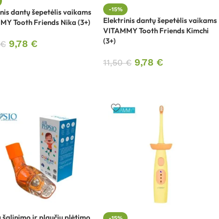
-15%
inis dantų šepetėlis vaikams
i, lempos
Elektrinis dantų šepetėlis vaikams
Y Tooth Friends Nika (3+)
VITAMMY Tooth Friends Kimchi
(3+)
9,78
€
€
9,78
€
11,50
€
empos
os
ų šalinimo ir plaučių plėtimo
-15%