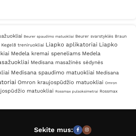
ažuokliai
Beurer svarstyklės
Braun
Beurer spaudimo matuokliai
Liapko aplikatoriai
Liapko
Kegel8 treniruokliai
kiai
Medela kremai speneliams
Medela
sažuokliai
Medisana masažinės sėdynės
liai
Medisana spaudimo matuokliai
Medisana
toriai
Omron kraujospūdžio matuokliai
Omron
jospūdžio matuokliai
Rossmax
Rossmax pulsoksimetrai
Sekite mus: