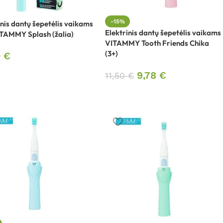
-15%
inis dantų šepetėlis vaikams
Elektrinis dantų šepetėlis vaikams
ITAMMY Splash (žalia)
VITAMMY Tooth Friends Chika
(3+)
0
€
9,78
€
11,50
€