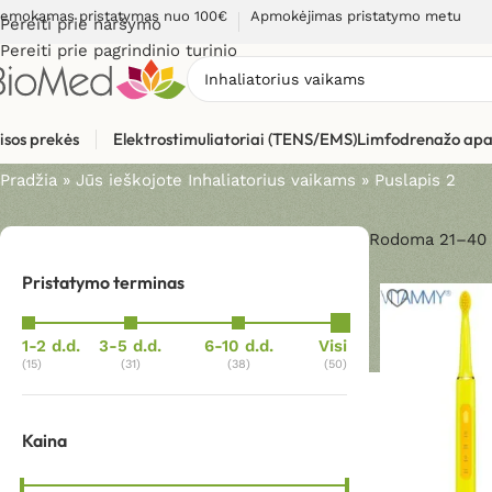
emokamas pristatymas nuo 100€
Apmokėjimas pristatymo metu
Pereiti prie naršymo
Pereiti prie pagrindinio turinio
Paieškos rezultatai: “Inhali
isos prekės
Elektrostimuliatoriai (TENS/EMS)
Limfodrenažo apa
Pradžia
»
Jūs ieškojote Inhaliatorius vaikams
»
Puslapis 2
Rodoma 21–40 i
Pristatymo terminas
1-2 d.d.
3-5 d.d.
6-10 d.d.
Visi
(15)
(31)
(38)
(50)
Kaina