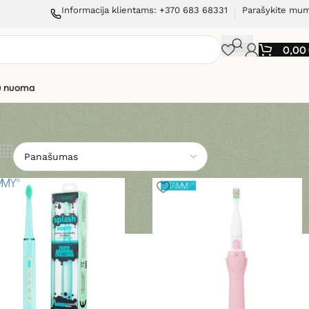
Informacija klientams: +370 683 68331
Parašykite mu
0,00
ių nuoma