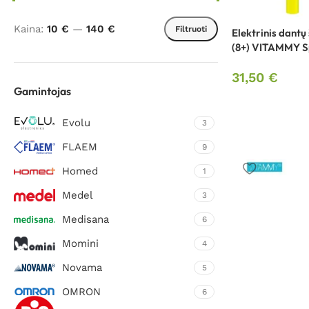
Kaina:
10 €
—
140 €
Filtruoti
Elektrinis dantų
(8+) VITAMMY Sp
31,50
€
Gamintojas
Evolu
3
FLAEM
9
Homed
1
Medel
3
Medisana
6
Momini
4
Kraujospūdžio matuokliai
Burnos higieno
Novama
5
priemonės
Žastiniai kraujospūdžio matuokliai
OMRON
6
Burnos irigator
Riešiniai kraujospūdžio matuokliai