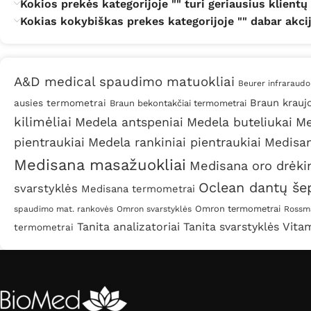
Kokios prekės kategorijoje "" turi geriausius klientų
Kokias kokybiškas prekes kategorijoje "" dabar akci
A&D medical spaudimo matuokliai
Beurer infraraudo
Braun krauj
ausies termometrai
Braun bekontakčiai termometrai
kilimėliai
Medela antspeniai
Medela buteliukai
Me
pientraukiai
Medela rankiniai pientraukiai
Medisan
Medisana masažuokliai
Medisana oro drėki
Oclean dantų šep
svarstyklės
Medisana termometrai
Omron termometrai
spaudimo mat. rankovės
Omron svarstyklės
Rossma
Tanita analizatoriai
Tanita svarstyklės
Vita
termometrai