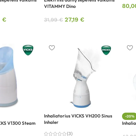
80,
VITAMMY Dino
9
€
27,19
€
31,99
€
Inhaliatorius VICKS VH200 Sinus
-20%
Inhaler
ICKS V1300 Steam
Inhali
(3)