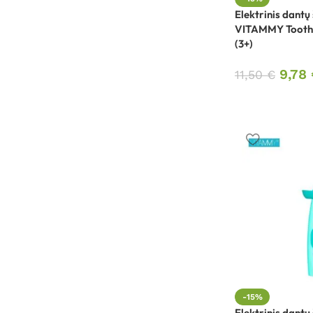
Elektrinis dantų
VITAMMY Tooth 
(3+)
9,78
11,50
€
-15%
Elektrinis dantų