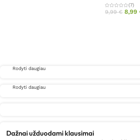
(7)
8,99
9,99
€
Rodyti daugiau
Rodyti daugiau
Dažnai užduodami klausimai