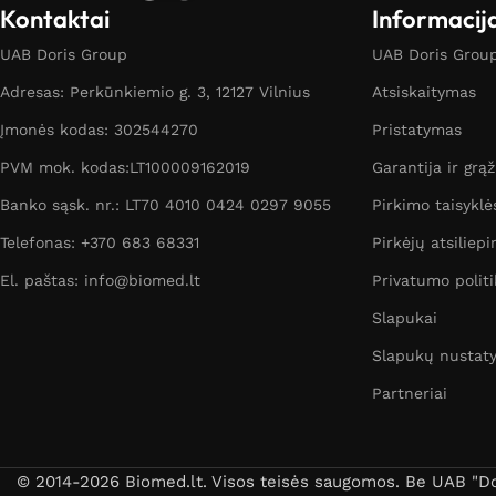
Kontaktai
Informacij
UAB Doris Group
UAB Doris Group 
Adresas: Perkūnkiemio g. 3, 12127 Vilnius
Atsiskaitymas
Įmonės kodas: 302544270
Pristatymas
PVM mok. kodas:LT100009162019
Garantija ir grą
Banko sąsk. nr.: LT70 4010 0424 0297 9055
Pirkimo taisyklė
Telefonas: +370 683 68331
Pirkėjų atsiliepi
El. paštas: info@biomed.lt
Privatumo politi
Slapukai
Slapukų nustat
Partneriai
© 2014-2026 Biomed.lt. Visos teisės saugomos. Be UAB "Dori