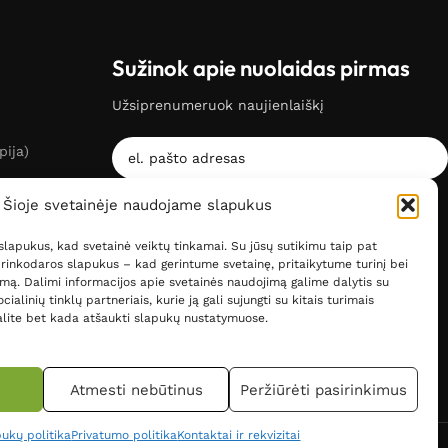
Sužinok apie nuolaidas pirmas
Užsiprenumeruok naujienlaiškį
pija)
Šioje svetainėje naudojame slapukus
Noriu gauti informaciją apie naujienas ir
akcijas.
lapukus, kad svetainė veiktų tinkamai. Su jūsų sutikimu taip pat
 rinkodaros slapukus – kad gerintume svetainę, pritaikytume turinį bei
mą. Dalimi informacijos apie svetainės naudojimą galime dalytis su
cialinių tinklų partneriais, kurie ją gali sujungti su kitais turimais
lite bet kada atšaukti slapukų nustatymuose.
Atmesti nebūtinus
Peržiūrėti pasirinkimus
iomed.lt tekstinę ir vizualinę informaciją. OPS sprendimas:
ukų politika
Privatumo politika
Kontaktai ir rekvizitai