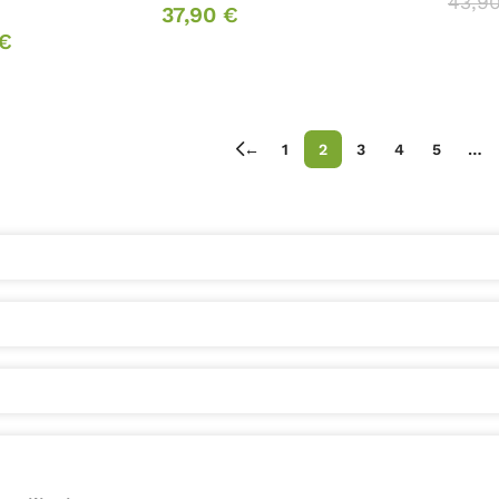
43,9
37,90
€
€
←
1
2
3
4
5
…