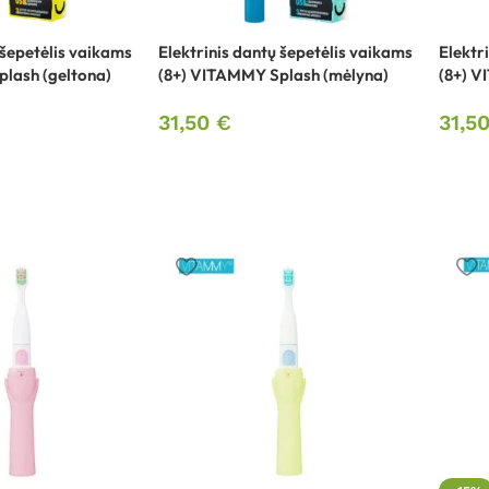
 šepetėlis vaikams
Elektrinis dantų šepetėlis vaikams
Elektr
lash (geltona)
(8+) VITAMMY Splash (mėlyna)
(8+) V
31,50
€
31,5
s, dantų priežiūros
Šildytuvai, šildyklės
Elektrinės šildyklės
iai
Akumuliatorinės šildyklės