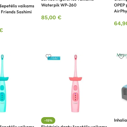
Waterpik WP-260
OPEP p
 šepetėlis vaikams
AirPhy
Friends Sashimi
85,00
€
64,
€
Inhali
-15%
 šepetėlis vaikams
Elektrinis dantų šepetėlis vaikams