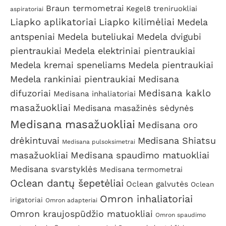
Braun termometrai
Kegel8 treniruokliai
aspiratoriai
Liapko aplikatoriai
Liapko kilimėliai
Medela
antspeniai
Medela buteliukai
Medela dvigubi
pientraukiai
Medela elektriniai pientraukiai
Medela kremai speneliams
Medela pientraukiai
Medela rankiniai pientraukiai
Medisana
Medisana kaklo
difuzoriai
Medisana inhaliatoriai
masažuokliai
Medisana masažinės sėdynės
Medisana masažuokliai
Medisana oro
drėkintuvai
Medisana Shiatsu
Medisana pulsoksimetrai
masažuokliai
Medisana spaudimo matuokliai
Medisana svarstyklės
Medisana termometrai
Oclean dantų šepetėliai
Oclean galvutės
Oclean
Omron inhaliatoriai
irigatoriai
Omron adapteriai
Omron kraujospūdžio matuokliai
Omron spaudimo