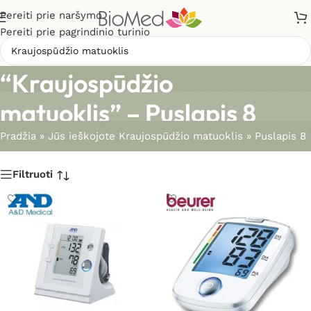
Pereiti prie naršymo
Pereiti prie pagrindinio turinio
Paieškos rezultatai:
“Kraujospūdžio
matuoklis” – Puslapis 8
Pradžia
»
Jūs ieškojote Kraujospūdžio matuoklis
»
Puslapis 8
Filtruoti