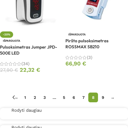
-20%
IŠPARDUOTA
Piršto pulsoksimetras
IŠPARDUOTA
ROSSMAX SB210
Pulsoksimetras Jumper JPD-
500E LED
(3)
66,90
€
(34)
22,32
€
27,90
€
Daugiau
Daugiau
←
1
2
3
…
5
6
7
8
9
→
Rodyti daugiau
Rodyti daugiau