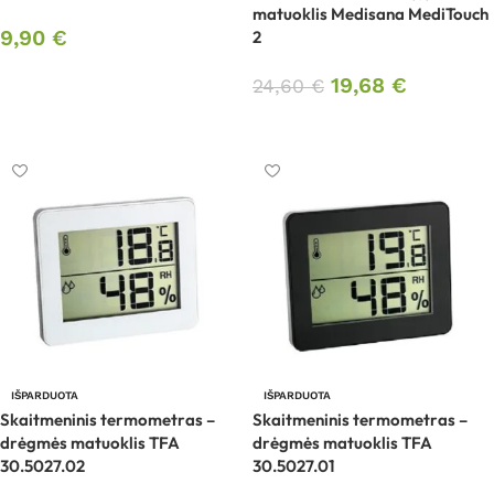
matuoklis Medisana MediTouch
9,90
€
2
Daugiau
19,68
€
24,60
€
Daugiau
IŠPARDUOTA
IŠPARDUOTA
Skaitmeninis termometras –
Skaitmeninis termometras –
drėgmės matuoklis TFA
drėgmės matuoklis TFA
30.5027.02
30.5027.01