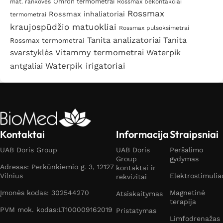
Omron termometrai
mat. rankovės
Rossmax bekontakčiai
Rossmax
Rossmax inhaliatoriai
termometrai
kraujospūdžio matuokliai
Rossmax pulsoksimetrai
Tanita analizatoriai
Tanita
Rossmax termometrai
svarstyklės
Vitammy termometrai
Waterpik
Waterpik irigatoriai
antgaliai
Kontaktai
Informacija
Straipsniai
UAB Doris Group
UAB Doris
Peršalimo
Group
gydymas
Adresas: Perkūnkiemio g. 3, 12127
kontaktai ir
Vilnius
Elektrostimulia
rekvizitai
Įmonės kodas: 302544270
Magnetinė
Atsiskaitymas
terapija
PVM mok. kodas:LT100009162019
Pristatymas
Limfodrenažas