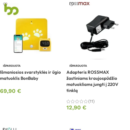
IŠPARDUOTA
IŠPARDUOTA
Išmaniosios svarstyklės ir ūgio
Adapteris ROSSMAX
matuoklis BonBaby
žastiniams kraujospūdžio
matuokliams jungti į 220V
69,90
€
tinklą
Daugiau
(11)
12,90
€
Daugiau