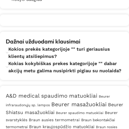
Dažnai užduodami klausimai
Kokios prekės kategorijoje "" turi geriausius
klientų atsiliepimus?
Kokias kokybiškas prekes kategorijoje "" dabar
akcijų metu galima nusipirkti pigiau su nuolaida?
A&D medical spaudimo matuokliai
Beurer
Beurer masažuokliai
Beurer
infraraudonųjų sp. lempos
Shiatsu masažuokliai
Beurer
Beurer spaudimo matuokliai
svarstyklės
Braun ausies termometrai
Braun bekontakčiai
Braun kraujospūdžio matuokliai
termometrai
Braun nosies