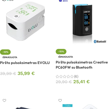
-15%
-10%
IŠPARDUOTA
IŠPARDUOTA
Piršto pulsoksimetras Creative
Piršto pulsoksimetras EVOLU
PC60FW su Bluetooth
35,99
€
39,99
€
(6)
25,41
€
Daugiau
29,90
€
Daugiau