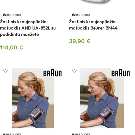
IŠPARDUOTA
IŠPARDUOTA
Žastinis kraujospūdžio
Žastinis kraujospūdžio
matuoklis AND UA-852L su
matuoklis Beurer BM44
padidinta manžete
39,90
€
114,00
€
Daugiau
Daugiau
IŠPARDUOTA
IŠPARDUOTA