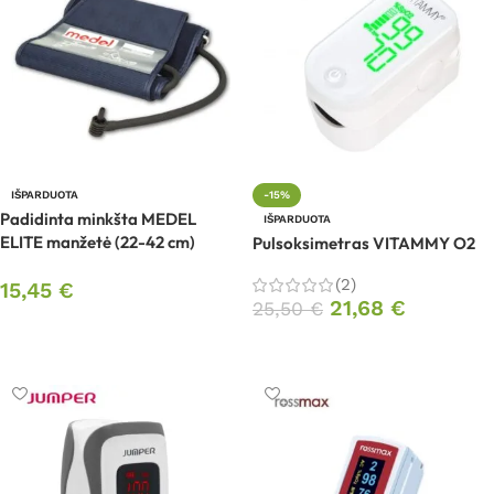
IŠPARDUOTA
-15%
Padidinta minkšta MEDEL
IŠPARDUOTA
ELITE manžetė (22-42 cm)
Pulsoksimetras VITAMMY O2
(2)
15,45
€
21,68
€
25,50
€
Daugiau
Daugiau