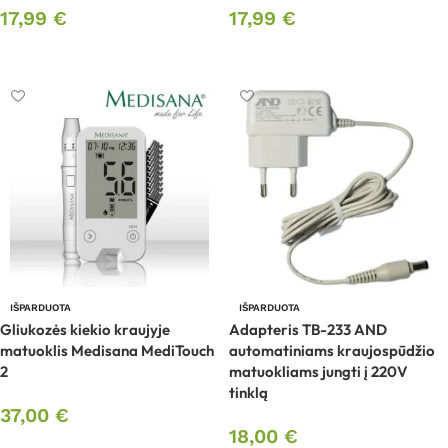
17,99
€
17,99
€
Daugiau
Daugiau
IŠPARDUOTA
IŠPARDUOTA
Gliukozės kiekio kraujyje
Adapteris TB-233 AND
matuoklis Medisana MediTouch
automatiniams kraujospūdžio
2
matuokliams jungti į 220V
tinklą
37,00
€
18,00
€
Daugiau