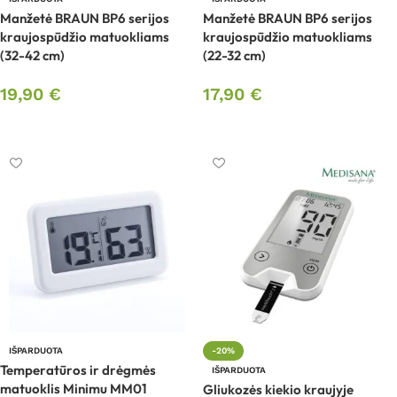
Manžetė BRAUN BP6 serijos
Manžetė BRAUN BP6 serijos
kraujospūdžio matuokliams
kraujospūdžio matuokliams
(32-42 cm)
(22-32 cm)
19,90
€
17,90
€
Daugiau
Daugiau
IŠPARDUOTA
-20%
Temperatūros ir drėgmės
IŠPARDUOTA
matuoklis Minimu MM01
Gliukozės kiekio kraujyje