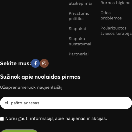
Burnos higiena
atsiliepimai
Odos
Privatumo
problemos
politika
Poliarizuotos
Slapukai
šviesos terapija
Slapukų
nustatymai
Partneriai
Sekite mus:
Sužinok apie nuolaidas pirmas
Užsiprenumeruok naujienlaiškį
Noriu gauti informaciją apie naujienas ir akcijas.