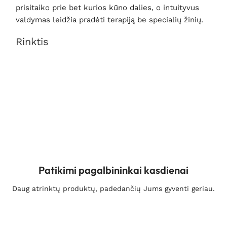
prisitaiko prie bet kurios kūno dalies, o intuityvus
valdymas leidžia pradėti terapiją be specialių žinių.
Rinktis
Patikimi pagalbininkai kasdienai
Daug atrinktų produktų, padedančių Jums gyventi geriau.