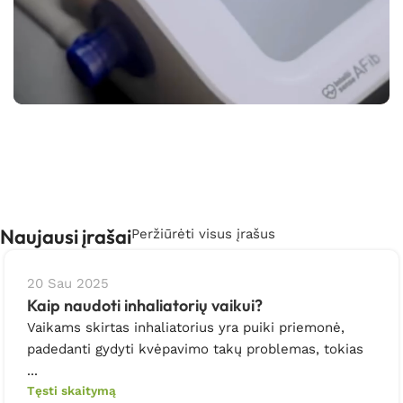
GARANTIJA
Visoms prekės suteikiama bent dviejų metų
garantija, kad būtumėte užtikrinti.
Naujausi įrašai
Peržiūrėti visus įrašus
20 Sau 2025
Kaip naudoti inhaliatorių vaikui?
Vaikams skirtas inhaliatorius yra puiki priemonė,
padedanti gydyti kvėpavimo takų problemas, tokias
...
Tęsti skaitymą