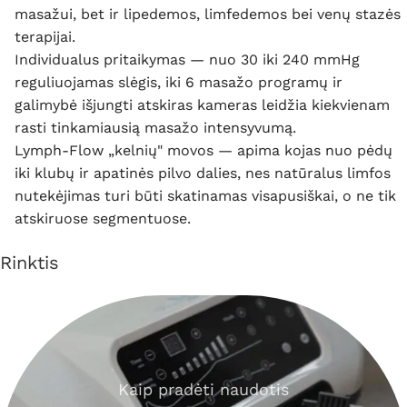
masažui, bet ir lipedemos, limfedemos bei venų stazės
terapijai.
Individualus pritaikymas — nuo 30 iki 240 mmHg
reguliuojamas slėgis, iki 6 masažo programų ir
galimybė išjungti atskiras kameras leidžia kiekvienam
rasti tinkamiausią masažo intensyvumą.
Lymph-Flow „kelnių" movos — apima kojas nuo pėdų
iki klubų ir apatinės pilvo dalies, nes natūralus limfos
nutekėjimas turi būti skatinamas visapusiškai, o ne tik
atskiruose segmentuose.
Rinktis
Kaip pradėti naudotis