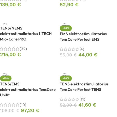
139,00
€
52,90
€
Į krepšelį
Į krepšelį
TENS/NEMS
-20%
elektrostimuliatorius I-TECH
EMS elektrostimuliatorius
Mio-Care PRO
TensCare Perfect EMS
(32)
(4)
215,00
€
44,00
€
55,00
€
Į krepšelį
Į krepšelį
-10%
-20%
TENS/EMS
TENS elektrostimuliatorius
elektrostimuliatorius TensCare
TensCare Perfect TENS
Unifit
(11)
41,60
€
(10)
52,00
€
97,20
€
108,00
€
Į krepšelį