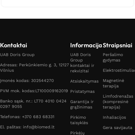
Kontaktai
Informacija
Straipsniai
UAB Doris Group
UAB Doris
Peršalimo
Group
gydymas
Adresas: Perkūnkiemio g. 3, 12127
kontaktai ir
Vilnius
Elektrostimulia
rekvizitai
Įmonės kodas: 302544270
Magnetinė
Atsiskaitymas
terapija
PVM mok. kodas:LT100009162019
Pristatymas
Limfodrenažas
Banko sąsk. nr.: LT70 4010 0424
Garantija ir
(kompresinė
0297 9055
grąžinimas
terapija)
Telefonas: +370 683 68331
Pirkimo
Inhaliacijos
taisyklės
El. paštas: info@biomed.lt
Gera savijauta
Pirkėjų