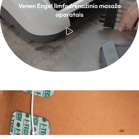
Venen Engel limfodrenažinio masažo
aparatais