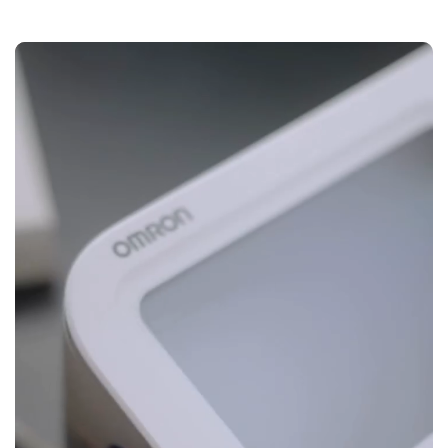
PAGALBA
Padėsime išsirinkti Jums labiausiai tinkamą
produktą, paskambinkite ar parašykite mums.