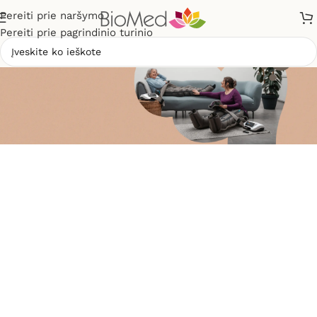
Pereiti prie naršymo
Pereiti prie pagrindinio turinio
Atraskite
limfodrenažinio masažo
teikiamus privalumus
Limfodrenažinio masažo
aparatai ir priedai
Rinktis
Nuo 329€