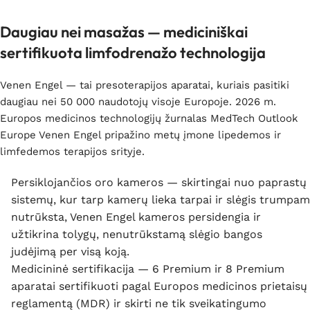
Daugiau nei masažas — mediciniškai
sertifikuota limfodrenažo technologija
Venen Engel — tai presoterapijos aparatai, kuriais pasitiki
daugiau nei 50 000 naudotojų visoje Europoje. 2026 m.
Europos medicinos technologijų žurnalas MedTech Outlook
Europe Venen Engel pripažino metų įmone lipedemos ir
limfedemos terapijos srityje.
Persiklojančios oro kameros — skirtingai nuo paprastų
sistemų, kur tarp kamerų lieka tarpai ir slėgis trumpam
nutrūksta, Venen Engel kameros persidengia ir
užtikrina tolygų, nenutrūkstamą slėgio bangos
judėjimą per visą koją.
Medicininė sertifikacija — 6 Premium ir 8 Premium
aparatai sertifikuoti pagal Europos medicinos prietaisų
reglamentą (MDR) ir skirti ne tik sveikatingumo