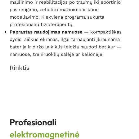
malšinimo ir reabilitacijos po traumų iki sportinio
pasirengimo, celiulito mažinimo ir kūno
modeliavimo. Kiekviena programa sukurta
profesionalių fizioterapeutų.
Paprastas naudojimas namuose
— kompaktiškas
dydis, aiškus ekranas, ilgai tarnaujanti įkraunama
baterija ir diržo laikiklis leidžia naudoti bet kur —
namuose, treniruoklių salėje ar kelionėje.
Rinktis
Profesionali
elektromagnetinė