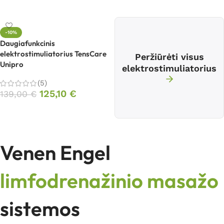
Į krepšelį
-10%
Daugiafunkcinis
elektrostimuliatorius TensCare
Peržiūrėti visus
Unipro
elektrostimuliatorius
(5)
125,10
€
139,00
€
Į krepšelį
Venen Engel
limfodrenažinio masažo
sistemos