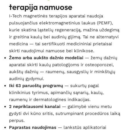
terapija namuose
I-Tech magnetinės terapijos aparatai naudoja
pulsuojančius elektromagnetinius laukus (PEMF),
kurie skatina ląstelių regeneraciją, mažina uždegimą
ir greitina kaulų bei audinių gijimą. Tai ne alternatyvi
medicina — tai sertifikuoti medicininiai prietaisai
skirti naudojimui namuose bei klinikose.
Žemo arba aukšto dažnio modeliai
— žemų dažnių
aparatai skirti kaulų patologijoms ir osteoporozei,
aukštų dažnių — raumenų, sausgyslių ir minkštųjų
audinių gydymui.
Iki 63 paruoštų programų
— sukurtų pagal
klinikinius tyrimus, apimančių sąnarių, kaulų,
raumenų ir dermatologines indikacijas.
2 nepriklausomi kanalai
— galimybė vienu metu
gydyti dvi kūno sritis, sutrumpinant procedūros laiką
perpus.
Paprastas naudojimas
— lankstūs aplikatoriai