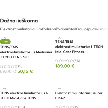
Dažnai ieškoma
Elektrostimuliatoriai
Limfodrenažo aparatai
Kraujospūdžio matu
TENS/EMS
-15%
elektrostimuliatorius I-TECH
TENS/EMS
Mio-Care Fitness
elektrostimuliatorius Medisana
TT 200 TENS 3in1
(56)
189,00
€
(9)
50,15
€
59,00
€
Į krepšelį
Į krepšelį
TENS elektrostimuliatorius I-
Elektrostimuliatorius Beurer
TECH Mio-Care TENS
EM49
(50)
(15)