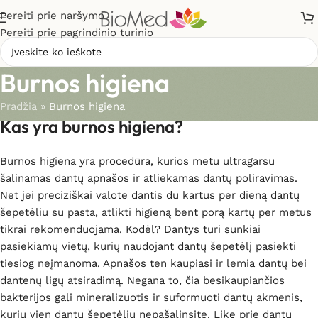
Pereiti prie naršymo
Pereiti prie pagrindinio turinio
Burnos higiena
Pradžia
»
Burnos higiena
Kas yra burnos higiena?
Burnos higiena yra procedūra, kurios metu ultragarsu
šalinamas dantų apnašos ir atliekamas dantų poliravimas.
Net jei preciziškai valote dantis du kartus per dieną dantų
šepetėliu su pasta, atlikti higieną bent porą kartų per metus
tikrai rekomenduojama. Kodėl? Dantys turi sunkiai
pasiekiamų vietų, kurių naudojant dantų šepetėlį pasiekti
tiesiog neįmanoma. Apnašos ten kaupiasi ir lemia dantų bei
dantenų ligų atsiradimą. Negana to, čia besikaupiančios
bakterijos gali mineralizuotis ir suformuoti dantų akmenis,
kurių vien dantų šepetėlių nepašalinsite. Likę prie dantų