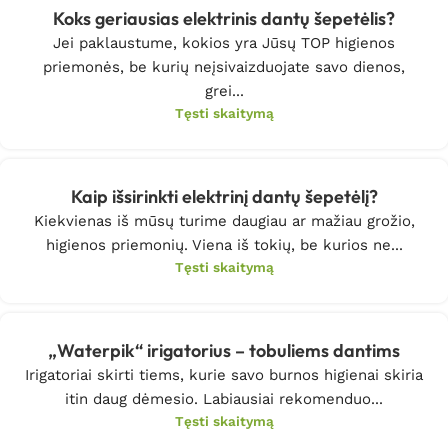
Koks geriausias elektrinis dantų šepetėlis?
Jei paklaustume, kokios yra Jūsų TOP higienos
priemonės, be kurių neįsivaizduojate savo dienos,
grei...
Tęsti skaitymą
Kaip išsirinkti elektrinį dantų šepetėlį?
Kiekvienas iš mūsų turime daugiau ar mažiau grožio,
higienos priemonių. Viena iš tokių, be kurios ne...
Tęsti skaitymą
„Waterpik“ irigatorius – tobuliems dantims
Irigatoriai skirti tiems, kurie savo burnos higienai skiria
itin daug dėmesio. Labiausiai rekomenduo...
Tęsti skaitymą