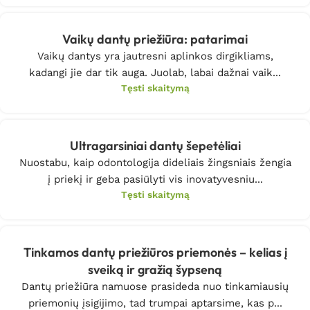
Vaikų dantų priežiūra: patarimai
Vaikų dantys yra jautresni aplinkos dirgikliams,
kadangi jie dar tik auga. Juolab, labai dažnai vaik...
Tęsti skaitymą
Ultragarsiniai dantų šepetėliai
Nuostabu, kaip odontologija dideliais žingsniais žengia
į priekį ir geba pasiūlyti vis inovatyvesniu...
Tęsti skaitymą
Tinkamos dantų priežiūros priemonės – kelias į
sveiką ir gražią šypseną
Dantų priežiūra namuose prasideda nuo tinkamiausių
priemonių įsigijimo, tad trumpai aptarsime, kas p...