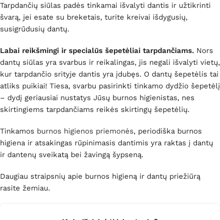
Tarpdančių siūlas padės tinkamai išvalyti dantis ir užtikrinti
švarą, jei esate su breketais, turite kreivai išdygusių,
susigrūdusių dantų.
Labai reikšmingi ir specialūs šepetėliai tarpdančiams.
Nors
dantų siūlas yra svarbus ir reikalingas, jis negali išvalyti vietų,
kur tarpdančio srityje dantis yra įdubęs. O dantų šepetėlis tai
atliks puikiai! Tiesa, svarbu pasirinkti tinkamo dydžio šepetėlį
– dydį geriausiai nustatys Jūsų burnos higienistas, nes
skirtingiems tarpdančiams reikės skirtingų šepetėlių.
Tinkamos
burnos higienos priemonės
, periodiška burnos
higiena ir atsakingas rūpinimasis dantimis yra raktas į dantų
ir dantenų sveikatą bei žavingą šypseną.
Daugiau straipsnių apie burnos higieną ir dantų priežiūrą
rasite žemiau.