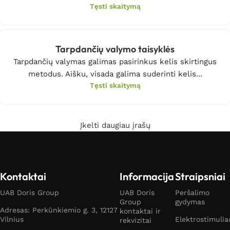
Tęsti skaitymą
Tarpdančių valymo taisyklės
Tarpdančių valymas galimas pasirinkus kelis skirtingus
metodus. Aišku, visada galima suderinti kelis...
Tęsti skaitymą
Įkelti daugiau įrašų
Kontaktai
Informacija
Straipsniai
UAB Doris Group
UAB Doris
Peršalimo
Group
gydymas
Adresas: Perkūnkiemio g. 3, 12127
kontaktai ir
Vilnius
Elektrostimulia
rekvizitai