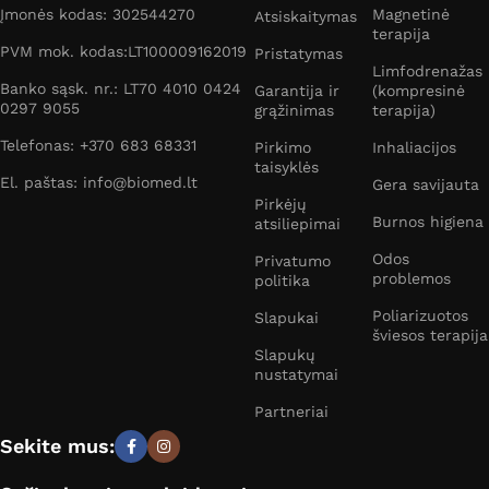
Įmonės kodas: 302544270
Magnetinė
Atsiskaitymas
terapija
PVM mok. kodas:LT100009162019
Pristatymas
Limfodrenažas
Banko sąsk. nr.: LT70 4010 0424
Garantija ir
(kompresinė
0297 9055
grąžinimas
terapija)
Telefonas: +370 683 68331
Pirkimo
Inhaliacijos
taisyklės
El. paštas: info@biomed.lt
Gera savijauta
Pirkėjų
Burnos higiena
atsiliepimai
Odos
Privatumo
problemos
politika
Poliarizuotos
Slapukai
šviesos terapija
Slapukų
nustatymai
Partneriai
Sekite mus: