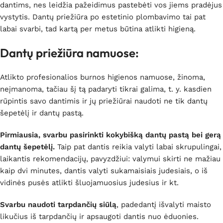
dantims, nes leidžia pažeidimus pastebėti vos jiems pradėjus
vystytis. Dantų priežiūra po estetinio plombavimo tai pat
labai svarbi, tad kartą per metus būtina atlikti higieną.
Dantų priežiūra namuose:
Atlikto profesionalios burnos higienos namuose, žinoma,
neįmanoma, tačiau šį tą padaryti tikrai galima, t. y. kasdien
rūpintis savo dantimis ir jų priežiūrai naudoti ne tik dantų
šepetėlį ir dantų pastą.
Pirmiausia, svarbu pasirinkti kokybišką dantų pastą bei gerą
dantų šepetėlį.
Taip pat dantis reikia valyti labai skrupulingai,
laikantis rekomendacijų, pavyzdžiui: valymui skirti ne mažiau
kaip dvi minutes, dantis valyti sukamaisiais judesiais, o iš
vidinės pusės atlikti šluojamuosius judesius ir kt.
Svarbu naudoti tarpdančių siūlą
, padedantį išvalyti maisto
likučius iš tarpdančių ir apsaugoti dantis nuo ėduonies.