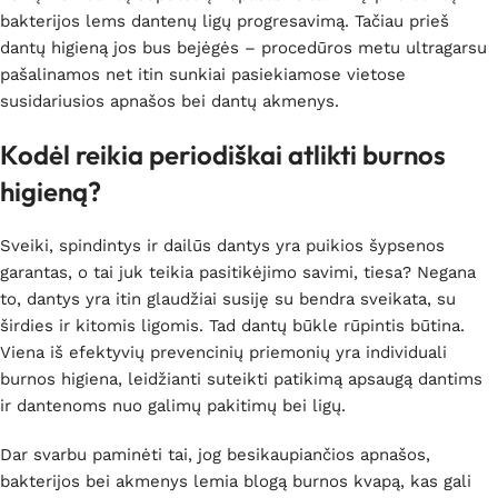
bakterijos lems dantenų ligų progresavimą. Tačiau prieš
dantų higieną jos bus bejėgės – procedūros metu ultragarsu
pašalinamos net itin sunkiai pasiekiamose vietose
susidariusios apnašos bei dantų akmenys.
Kodėl reikia periodiškai atlikti burnos
higieną?
Sveiki, spindintys ir dailūs dantys yra puikios šypsenos
garantas, o tai juk teikia pasitikėjimo savimi, tiesa? Negana
to, dantys yra itin glaudžiai susiję su bendra sveikata, su
širdies ir kitomis ligomis. Tad dantų būkle rūpintis būtina.
Viena iš efektyvių prevencinių priemonių yra individuali
burnos higiena, leidžianti suteikti patikimą apsaugą dantims
ir dantenoms nuo galimų pakitimų bei ligų.
Dar svarbu paminėti tai, jog besikaupiančios apnašos,
bakterijos bei akmenys lemia blogą burnos kvapą, kas gali