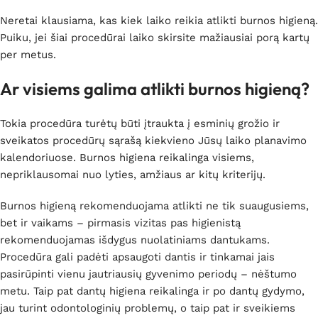
Neretai klausiama, kas kiek laiko reikia atlikti burnos higieną.
Puiku, jei šiai procedūrai laiko skirsite mažiausiai porą kartų
per metus.
Ar visiems galima atlikti burnos higieną?
Tokia procedūra turėtų būti įtraukta į esminių grožio ir
sveikatos procedūrų sąrašą kiekvieno Jūsų laiko planavimo
kalendoriuose. Burnos higiena reikalinga visiems,
nepriklausomai nuo lyties, amžiaus ar kitų kriterijų.
Burnos higieną rekomenduojama atlikti ne tik suaugusiems,
bet ir vaikams – pirmasis vizitas pas higienistą
rekomenduojamas išdygus nuolatiniams dantukams.
Procedūra gali padėti apsaugoti dantis ir tinkamai jais
pasirūpinti vienu jautriausių gyvenimo periodų – nėštumo
metu. Taip pat dantų higiena reikalinga ir po dantų gydymo,
jau turint odontologinių problemų, o taip pat ir sveikiems