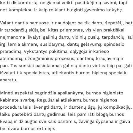
kelti diskomfortą, neigiamai veikti pasitikėjimą savimi, tapti
net kompleksu ir kaip reikiant bloginti gyvenimo kokybę.
Valant dantis namuose ir naudojant ne tik dantų šepetėlį, bet
ir tarpdančių siūlą bei kitas priemones, vis vien praktiškai
neįmanoma išvalyti galinių dantų vidinių pusių, tarpdančių. Tai
irgi lemia akmenų susidarymą, dantų gelsvumą, spindesio
praradimą. Vykstantys pakitimai sąlygoja ir karieso
atsiradimą, uždegiminius procesus, dantenų kraujavimą ir
pan. Tas sunkiai pasiekiamas galinių dantų vietas taip pat gali
išvalyti tik specialistas, atliekantis burnos higieną specialiu
aparatu.
Minėti aspektai pagrindžia apsilankymų burnos higienisto
kabinete svarbą. Reguliariai atliekama burnos higienos
procedūra leis išvengti dantų ir dantenų ligų, jų komplikacijų,
laiku pastebėti dantų gedimus, leis pamiršti blogą burnos
kvapą ir džiaugtis sveikais dantimis, žavinga šypsena ir gaiva
bei švara burnos ertmėje.