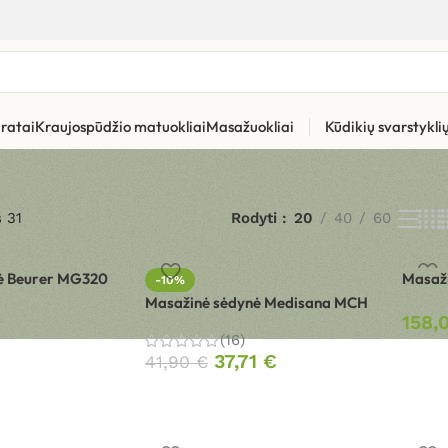
ratai
Kraujospūdžio matuokliai
Masažuokliai
Kūdikių svarstykl
 31
Rodyti
20
40
60
ė Beurer MG320
Masaži
-10%
Masažinė sėdynė Medisana MCH
158,
(16)
37,71
€
41,90
€