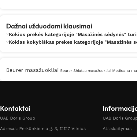
Dažnai užduodami klausimai
Kokios prekės kategorijoje "Masažinės sėdynės" turi
Kokias kokybiškas prekes kategorijoje "Masažinės sė
Beurer masažuokliai
Medisana ma
Beurer Shiatsu masažuokliai
Kontaktai
Informacij
UAB Doris Group
UAB Doris Group 
Adresas: Perkūnkiemio g. 3, 12127 Vilnius
Atsiskaitymas