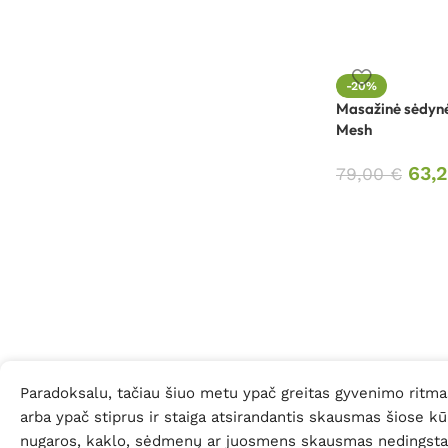
-20%
Masažinė sėdyn
Mesh
63,
79,00
€
Paradoksalu, tačiau šiuo metu ypač greitas gyvenimo ritm
arba ypač stiprus ir staiga atsirandantis skausmas šiose kū
nugaros, kaklo, sėdmenų ar juosmens skausmas nedingsta, n