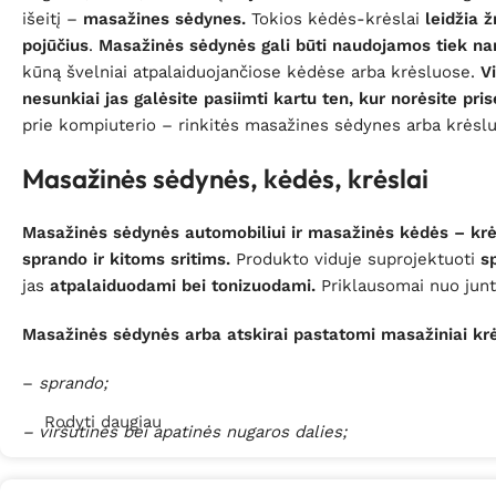
išeitį –
masažines sėdynes.
Tokios kėdės-krėslai
leidžia 
pojūčius
.
Masažinės sėdynės gali būti naudojamos tiek nam
kūną švelniai atpalaiduojančiose kėdėse arba krėsluose.
V
nesunkiai jas galėsite pasiimti kartu ten, kur norėsite pris
prie kompiuterio – rinkitės masažines sėdynes arba krėslu
Masažinės sėdynės, kėdės, krėslai
Masažinės sėdynės automobiliui ir masažinės kėdės – krė
sprando ir kitoms sritims.
Produkto viduje suprojektuoti
s
jas
atpalaiduodami bei tonizuodami.
Priklausomai nuo junt
Masažinės sėdynės arba atskirai pastatomi masažiniai krės
–
sprando;
Rodyti daugiau
– viršutinės bei apatinės nugaros dalies;
– sėdmenų;