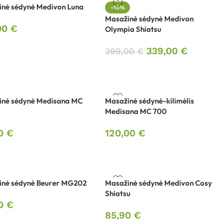
nė sėdynė Medivon Luna
-15%
Masažinė sėdynė Medivon
00
€
Olympia Shiatsu
339,00
€
399,00
€
inė sėdynė Medisana MC
Masažinė sėdynė-kilimėlis
Medisana MC 700
00
€
120,00
€
inė sėdynė Beurer MG202
Masažinė sėdynė Medivon Cosy
Shiatsu
00
€
85,90
€