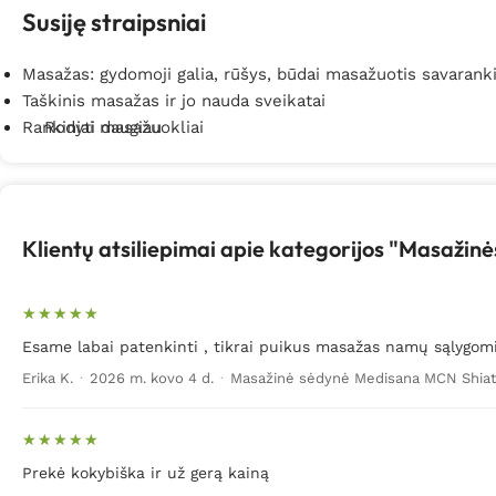
Susiję straipsniai
– kaklo;
Masažas: gydomoji galia, rūšys, būdai masažuotis savarank
– pečių;
Taškinis masažas ir jo nauda sveikatai
Rankiniai masažuokliai
Rodyti daugiau
– juosmens.
Dabar prekyboje yra visai elementarių, kelias pagrindines
kiekvieno žmogaus individualių poreikių ir galimybių priklau
šildymu.
Maloni šiluma užplūstanti kūno vietas sėdint padė
Klientų atsiliepimai apie kategorijos "Masažin
Shiatsu taškinis arba sukamasis masažas (unikalus Shiatsu
Elektroninėje medicinos priemonių parduotuvėje „Biomed“ 
mašinų sėdynių užvalkalus:
Esame labai patenkinti , tikrai puikus masažas namų sąlygom
Erika K.
·
2026 m. kovo 4 d.
·
Masažinė sėdynė Medisana MCN Shia
– Medisana;
– Lanaform;
Prekė kokybiška ir už gerą kainą
– Beurer;