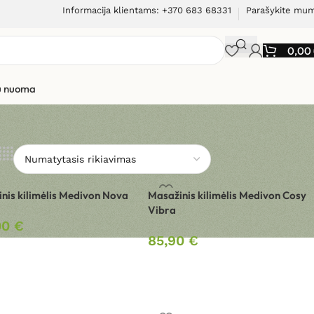
Informacija klientams: +370 683 68331
Parašykite mu
0,00
ių nuoma
nis kilimėlis Medivon Nova
Masažinis kilimėlis Medivon Cosy
Vibra
00
€
85,90
€