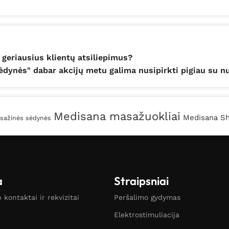
 geriausius klientų atsiliepimus?
dynės" dabar akcijų metu galima nusipirkti pigiau su n
Medisana masažuokliai
Medisana Sh
sažinės sėdynės
a
Straipsniai
kontaktai ir rekvizitai
Peršalimo gydymas
Elektrostimuliacija