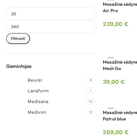
Masažinė sėdyn
Air Pro
239,00
€
Filtruoti
Masažinė sėdyn
Gamintojas
Mesh Go
Beurer
8
39,00
€
Lanaform
1
Medisana
12
Medivon
Masažinė sėdyn
10
Patrol blue
269,00
€