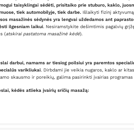
žmogui taisyklingai sėdėti, prisitaiko prie stuburo, kaklo, j
uose, tiek automobilyje, tiek darbe.
Išlaikyti fizinį aktyvum
isos masažinės sėdynės yra lengvai uždedamos ant paprastos 
ėsti ilgesniam laikui
. Nesiramstykite dešimtimis pagalvių grįž
s (
atskirai pastatoma masažinė kėdė
).
slai darbui, namams ar tiesiog poilsiui yra paremtos specia
pecialūs varikliukai
. Dirbdami jie veikia nugaros, kaklo ar kit
amo skausmo ir poreikių, galima pasirinkti įvairias programas
lai, kėdės atlieka įvairių sričių masažą: