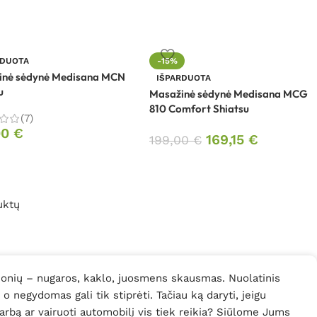
RDUOTA
-15%
inė sėdynė Medisana MCN
IŠPARDUOTA
u
Masažinė sėdynė Medisana MCG
810 Comfort Shiatsu
(7)
00
€
169,15
€
199,00
€
uktų
monių – nugaros, kaklo, juosmens skausmas. Nuolatinis
 negydomas gali tik stiprėti. Tačiau ką daryti, jeigu
rbą ar vairuoti automobilį vis tiek reikia? Siūlome Jums