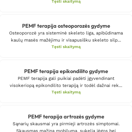
Tęsti skaitymą
PEMF terapija osteoporozės gydyme
Osteoporozė yra sisteminė skeleto liga, apibūdinama
kaulų masės mažėjimu ir visapusišku skeleto silp...
Tęsti skaitymą
PEMF terapija epikondilito gydyme
PEMF terapija gali puikiai padėti įgyvendinant
visokeriopą epikondilito terapiją ir todėl dažnai rek...
Tęsti skaitymą
PEMF terapija artrozės gydyme
Sąnarių skausmai yra pirmieji artrozės simptomai.
Skausmas mažina mobilumą, sukelia jėgos bei