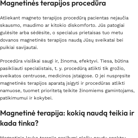
Magnetinės terapijos procedūra
Atliekant magneto terapijos procedūrą pacientas nejaučia
skausmo, maudimo ar kitokio diskomforto. Jūs patogiai
gulėsite arba sėdėsite, o specialus prietaisas tuo metu
dovanos magnetinės terapijos naudą Jūsų sveikatai bei
puikiai savijautai.
Procedūra visiškai saugi ir, žinoma, efektyvi. Tiesa, būtina
pasikliauti specialistais, t. y. procedūrą atlikti tik grožio,
sveikatos centruose, medicinos įstaigose. O jei nuspręsite
magnetinės terapijos aparatą įsigyti ir procedūras atlikti
namuose, tuomet prioritetą teikite žinomiems gamintojams,
patikimumui ir kokybei.
Magnetinė terapija: kokią naudą teikia ir
kada tinka?