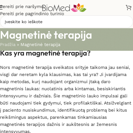
Pereiti prie naršymo
Pereiti prie pagrindinio turinio
Magnetinė terapija
Pradžia
»
Magnetinė terapija
Kas yra magnetinė terapija?
Nors magnetinė terapija sveikatos srityje taikoma jau seniai,
visgi dar neretam kyla klausimas, kas tai yra? Ji įvardijama
kaip metodas, kurį naudojant organizmui įtaką daro
magnetinis laukas: nuolatinis arba kintamas, besiskiriantis
intensyvumu ir dažniais. Šie magnetinio lauko impulsai gali
būti naudojami tiek gydymui, tiek profilaktiškai. Atsižvelgiant
į paciento nusiskundimus, identifikuotą problemą bei kitus
reikšmingus aspektus, parenkamas tinkamiausias
magnetinės terapijos dažnis ir aukštesnis ar žemesnis
intensyvumas.