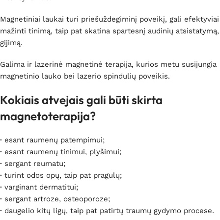
Magnetiniai laukai turi priešuždegiminį poveikį, gali efektyviai
mažinti tinimą, taip pat skatina spartesnį audinių atsistatymą,
gijimą.
Galima ir lazerinė magnetinė terapija, kurios metu susijungia
magnetinio lauko bei lazerio spindulių poveikis.
Kokiais atvejais gali būti skirta
magnetoterapija?
·
esant raumenų patempimui;
·
esant raumenų tinimui, plyšimui;
·
sergant reumatu;
·
turint odos opų, taip pat pragulų;
·
varginant dermatitui;
·
sergant artroze, osteoporoze;
·
daugelio kitų ligų, taip pat patirtų traumų gydymo procese.