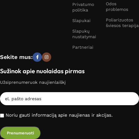
Odos
Privatumo
problemos
politika
Poliarizuotos
Slapukai
šviesos terapija
Slapukų
nustatymai
Partneriai
Sekite mus:
Sužinok apie nuolaidas pirmas
Užsiprenumeruok naujienlaiškį
Noriu gauti informaciją apie naujienas ir akcijas.