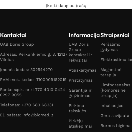
Įkelti daugiau įrašų
Kontaktai
Informacija
Straipsniai
UAB Doris Group
UAB Doris
Peršalimo
Group
gydymas
Adresas: Perkūnkiemio g. 3, 12127
kontaktai ir
Vilnius
Elektrostimulia
rekvizitai
Įmonės kodas: 302544270
Magnetinė
Atsiskaitymas
terapija
PVM mok. kodas:LT100009162019
Pristatymas
Limfodrenažas
Banko sąsk. nr.: LT70 4010 0424
Garantija ir
(kompresinė
0297 9055
grąžinimas
terapija)
Telefonas: +370 683 68331
Pirkimo
Inhaliacijos
taisyklės
El. paštas: info@biomed.lt
Gera savijauta
Pirkėjų
Burnos higiena
atsiliepimai