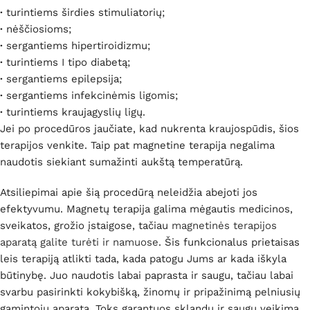
·
turintiems širdies stimuliatorių;
·
nėščiosioms;
·
sergantiems hipertiroidizmu;
·
turintiems I tipo diabetą;
·
sergantiems epilepsija;
·
sergantiems infekcinėmis ligomis;
·
turintiems kraujagyslių ligų.
Jei po procedūros jaučiate, kad nukrenta kraujospūdis, šios
terapijos venkite. Taip pat magnetine terapija negalima
naudotis siekiant sumažinti aukštą temperatūrą.
Atsiliepimai apie šią procedūrą neleidžia abejoti jos
efektyvumu. Magnetų terapija galima mėgautis medicinos,
sveikatos, grožio įstaigose, tačiau
magnetinės terapijos
aparatą galite turėti ir namuose
. Šis funkcionalus prietaisas
leis terapiją atlikti tada, kada patogu Jums ar kada iškyla
būtinybę. Juo naudotis labai paprasta ir saugu, tačiau labai
svarbu pasirinkti kokybišką, žinomų ir pripažinimą pelniusių
gamintojų aparatą. Toks garantuos sklandų ir saugų veikimą