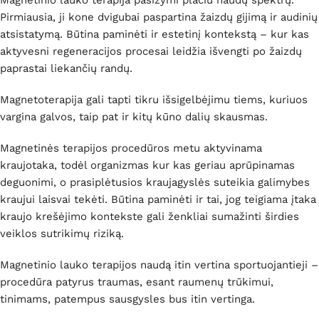
Magnetinio lauko terapija pasižymi plačiu naudų spektrų.
Pirmiausia, ji kone dvigubai paspartina žaizdų gijimą ir audinių
atsistatymą. Būtina paminėti ir estetinį kontekstą – kur kas
aktyvesni regeneracijos procesai leidžia išvengti po žaizdų
paprastai liekančių randų.
Magnetoterapija gali tapti tikru išsigelbėjimu tiems, kuriuos
vargina galvos, taip pat ir kitų kūno dalių skausmas.
Magnetinės terapijos procedūros metu aktyvinama
kraujotaka, todėl organizmas kur kas geriau aprūpinamas
deguonimi, o prasiplėtusios kraujagyslės suteikia galimybes
kraujui laisvai tekėti. Būtina paminėti ir tai, jog teigiama įtaka
kraujo krešėjimo kontekste gali ženkliai sumažinti širdies
veiklos sutrikimų riziką.
Magnetinio lauko terapijos naudą itin vertina sportuojantieji –
procedūra patyrus traumas, esant raumenų trūkimui,
tinimams, patempus sausgysles bus itin vertinga.