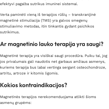
efektyvi pagalba sutrikus imuninei sistemai.
Verta paminėti vieną iš terapijos rūšių – transkranijinė
magnetinė stimuliacija (TMS) yra galvos smegenų
stimuliavimo metodas, itin tinkantis gydant psichikos
sutrikimus.
Ar magnetinio lauko terapija yra saugi?
Magnetinė terapija yra visiškai saugi procedūra. Puiku tai, jog
jos privalumais gali naudotis net garbaus amžiaus asmenys,
kuriems terapija bus labai vertinga sergant osteochondroze,
artritu, artroze ir kitomis ligomis.
Kokios kontraindikacijos?
Magnetinės terapijos nerekomenduojama atlikti šioms
asmenų grupėms: