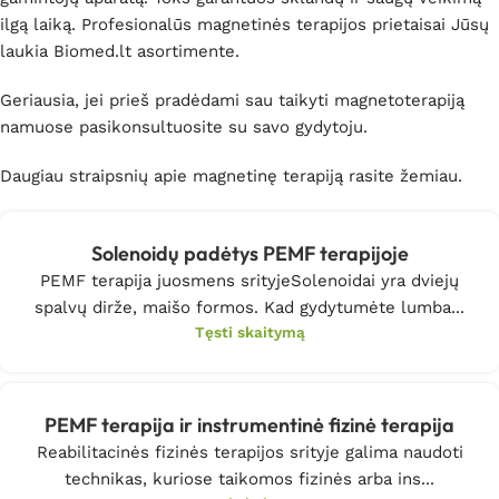
ilgą laiką. Profesionalūs magnetinės terapijos prietaisai Jūsų
laukia Biomed.lt asortimente.
Geriausia, jei prieš pradėdami sau taikyti magnetoterapiją
namuose pasikonsultuosite su savo gydytoju.
Daugiau straipsnių apie magnetinę terapiją rasite žemiau.
Solenoidų padėtys PEMF terapijoje
PEMF terapija juosmens srityjeSolenoidai yra dviejų
spalvų dirže, maišo formos. Kad gydytumėte lumba...
Tęsti skaitymą
PEMF terapija ir instrumentinė fizinė terapija
Reabilitacinės fizinės terapijos srityje galima naudoti
technikas, kuriose taikomos fizinės arba ins...