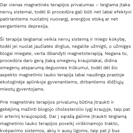
Dar vienas magnetinės terapijos privalumas – teigiama įtaka
nervų sistemai, todėl ši procedūra gali būti net labai efektyvi
patiriantiems nuolatinį nuovargį, energijos stoką ar net
sergantiems depresija.
Ši terapija teigiamai veikia nervų sistemą ir miego kokybę,
todėl jei nuolat jaučiatės dirglus, negalite užmigti, o užmigęs
blogai miegate, verta išbandyti magnetoterapiją. Negana to,
procedūra daro gerą įtaką smegenų kraujotakai, didina
smegenų atsparumą deguonies trūkumui, todėl dėl šio
aspekto magnetinio lauko terapija labai naudinga prastoje
ekologinėje aplinkoje gyvenantiems, dirbantiems didžiųjų
miestų gyventojams.
Prie magnetinės terapijos privalumų būtina įtraukti ir
gebėjimą mažinti blogojo cholesterolio lygį kraujyje, taip pat
ir arterinį kraujospūdį. Dar į sąrašą galime įtraukti teigiamą
magnetinio lauko terapijos poveikį virškinamojo trakto,
kvėpavimo sistemos, akių ir ausų ligoms, taip pat ji bus