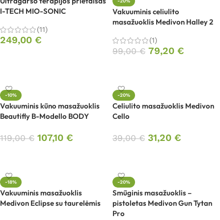
Ultragarso terapijos prietaisas
-20%
I-TECH MIO-SONIC
Vakuuminis celiulito
masažuoklis Medivon Halley 2
(11)
249,00
€
(1)
79,20
€
99,00
€
Į krepšelį
Į krepšelį
-10%
-20%
Vakuuminis kūno masažuoklis
Celiulito masažuoklis Medivon
Beautifly B-Modello BODY
Cello
107,10
€
31,20
€
119,00
€
39,00
€
Į krepšelį
Į krepšelį
-18%
-20%
Vakuuminis masažuoklis
Smūginis masažuoklis –
Medivon Eclipse su taurelėmis
pistoletas Medivon Gun Tytan
Pro