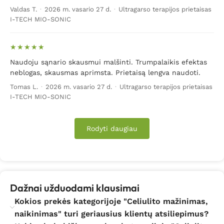
guzai). Blogiausia, kas gali nutikti, tai pradėti formuotis
Valdas T.
·
2026 m. vasario 27 d.
·
Ultragarso terapijos prietaisas
kietas, plika akimi matomas, kietas audinys – IV stadija.
I-TECH MIO-SONIC
Aparatai nuo celiulito
Naudoju sąnario skausmui malšinti. Trumpalaikis efektas
Celiulito naikinimas namuose šiuo metu taip pat
neblogas, skausmas aprimsta. Prietaisą lengva naudoti.
įmanomas
. Naudojant specialius aparatus nuo celiulito
Tomas L.
·
2026 m. vasario 27 d.
·
Ultragarso terapijos prietaisas
— gydymas tampa nesudėtingas, visiškai
I-TECH MIO-SONIC
neskausmingas. Ypatingai dažnai moteris kankina
celiulitas ant kojų, juosmens ir sėdmenų.
Dailiosios
lyties atstovėms ir žinoma vyrams, kurie taip pat
Rodyti daugiau
susiduria su celiulito problema, „Biomed“ el.
parduotuvėje siūlome įsigyti:
–
šviesos terapijos lempas;
Dažnai užduodami klausimai
– jonizuojantį ultragarsinį masažuoklį;
Kokios prekės kategorijoje "Celiulito mažinimas,
naikinimas" turi geriausius klientų atsiliepimus?
– celiulito masažuoklį;