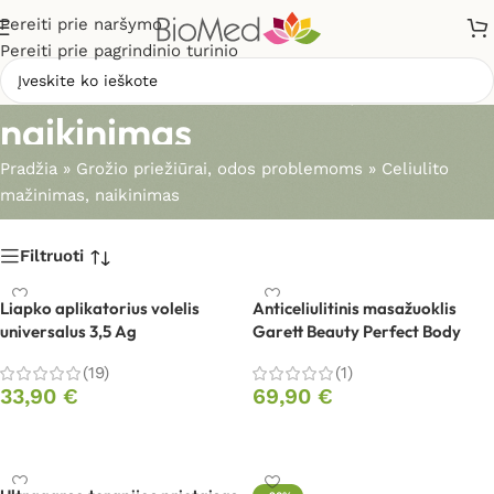
Pereiti prie naršymo
Pereiti prie pagrindinio turinio
Celiulito mažinimas,
naikinimas
Pradžia
»
Grožio priežiūrai, odos problemoms
»
Celiulito
mažinimas, naikinimas
Filtruoti
Liapko aplikatorius volelis
Anticeliulitinis masažuoklis
universalus 3,5 Ag
Garett Beauty Perfect Body
(19)
(1)
33,90
€
69,90
€
Į krepšelį
Į krepšelį