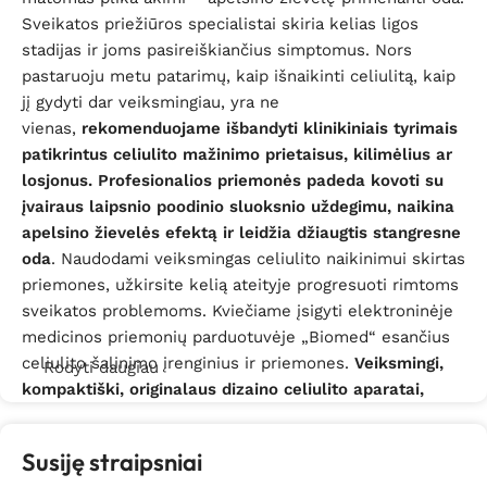
Sveikatos priežiūros specialistai skiria kelias ligos
stadijas ir joms pasireiškiančius simptomus. Nors
pastaruoju metu patarimų, kaip išnaikinti celiulitą, kaip
jį gydyti dar veiksmingiau, yra ne
vienas,
rekomenduojame išbandyti klinikiniais tyrimais
patikrintus celiulito mažinimo prietaisus, kilimėlius ar
losjonus.
Profesionalios priemonės padeda kovoti su
įvairaus laipsnio poodinio sluoksnio uždegimu, naikina
apelsino žievelės efektą ir leidžia džiaugtis stangresne
oda
. Naudodami veiksmingas celiulito naikinimui skirtas
priemones, užkirsite kelią ateityje progresuoti rimtoms
sveikatos problemoms. Kviečiame įsigyti elektroninėje
medicinos priemonių parduotuvėje „Biomed“ esančius
celiulito šalinimo įrenginius ir priemones.
Veiksmingi,
Rodyti daugiau
kompaktiški, originalaus dizaino celiulito aparatai,
masažiniai kilimėliai bei švelnaus poveikio
anticeliulitiniai kremai, losjonai ramina uždegimą,
Susiję straipsniai
gerina kraujo apytakos ratą, į kiekvieną odos ląstelę