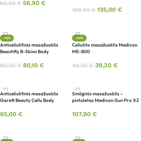
56,90
€
69,00
€
135,00
€
169,00
€
Į krepšelį
Į krepšelį
-10%
-20%
Anticeliulitinis masažuoklis
Celiulito masažuoklis Medivon
Beautifly B-Skinn Body
ME-800
80,10
€
39,20
€
89,00
€
49,00
€
Į krepšelį
Į krepšelį
Anticeliulitinis masažuoklis
Smūginis masažuoklis –
Garett Beauty Cellu Body
pistoletas Medivon Gun Pro X2
65,00
€
107,90
€
Į krepšelį
Į krepšelį