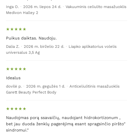
uždegimo stadijos.
Pasikeitus riebalinio odos audinio
Inga O.
·
2026 m. liepos 24 d.
·
Vakuuminis celiulito masažuoklis
struktūroms, odos paviršiuje išryškėja nedideli
Medivon Halley 2
kauburėliai. Celiulito atsiradimo priežastys gali būti
įvairios: įvairios ligos, pavyzdžiui, diabetas, skydliaukės
sutrikimai, taip pat ilgalaikis stresas, mažas judėjimas,
nesveiko (ypatingai aštraus) maisto, alkoholio, gazuotų
Puikus daiktas. Naudoju.
gėrimų vartojimas, rūkymas. Pagal tai, kiek pažeista
Dalia Z.
·
2026 m. birželio 22 d.
·
Liapko aplikatorius volelis
oda, žmogui gali būti diagnozuotas I, II, III arba IV
universalus 3,5 Ag
stadijos celiulitas. Kai pasiekiama paskutinioji stadija,
celiulito šalinimas užtrunka gerokai ilgiau nei, pradėjus
gydymą dar pirmojoje stadijoje.
Idealus
Pati celiulito pradžia apibūdinama kaip I stadija, kurios
dovilė p.
·
2026 m. gegužės 1 d.
·
Anticeliulitinis masažuoklis
Garett Beauty Perfect Body
metu ant odos pastebimos nežymios riebalų sankaupos
(celiulitas ant kojų, dažniausiai vidinėje kojų pusėje, taip
pat ant juosmens ar sėdmenų).
Naudojmas porą ssavaičių, naudojant hidrokortizonum ,
Vėliau, negydant uždegimo liga progresuoja ir
bet jau duoda ženklų pagerėjimą esant spragsinčio piršto"
pasiekiama II arba III celiulito stadija (didėja riebaliniai
sindromui."