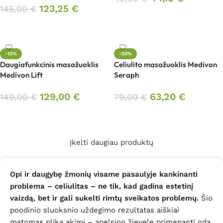
123,25
€
145,00
€
Į krepšelį
Į krepšelį
-13%
-20%
Daugiafunkcinis masažuoklis
Celiulito masažuoklis Medivon
Medivon Lift
Seraph
129,00
€
63,20
€
149,00
€
79,00
€
Į krepšelį
Į krepšelį
Įkelti daugiau produktų
Opi ir daugybę žmonių visame pasaulyje kankinanti
problema – celiulitas – ne tik, kad gadina estetinį
vaizdą, bet ir gali sukelti rimtų sveikatos problemų.
Šio
poodinio sluoksnio uždegimo rezultatas aiškiai
matomas plika akimi – apelsino žievelę primenanti oda.