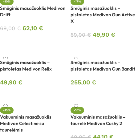
-10%
-17%
Smūginis masažuoklis Medivon
Smūginis masažuoklis –
Drift
pistoletas Medivon Gun Active
X
62,10
€
69,00
€
49,90
€
59,90
€
Į krepšelį
Į krepšelį
Smūginis masažuoklis –
Smūginis masažuoklis –
pistoletas Medivon Relix
pistoletas Medivon Gun Bandit
49,90
€
255,00
€
Į krepšelį
Į krepšelį
-15%
-10%
Vakuuminis masažuoklis
Vakuuminis masažuoklis –
Medivon Celestine su
taurelė Medivon Cushy 2
taurelėmis
44,10
€
49,00
€