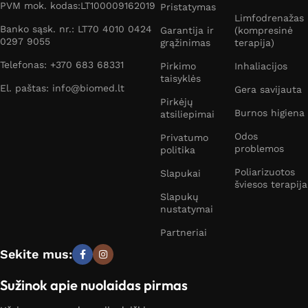
gamintojų, todėl užtikriname aukštą aparatų kokybę.
PVM mok. kodas:LT100009162019
Pristatymas
Limfodrenažas
Banko sąsk. nr.: LT70 4010 0424
Kviečiame susisiekti su „ Biomed“ konsultantais ir
Garantija ir
(kompresinė
0297 9055
grąžinimas
terapija)
įsigyti celiulito naikinimui namuose skirtas priemones.
Gera kaina ir efektyvus celiulito gydymas šiuolaikiškais
Telefonas: +370 683 68331
Pirkimo
Inhaliacijos
taisyklės
aparatais – tai garantuoja specialios celiulito mažinimui
El. paštas: info@biomed.lt
Gera savijauta
siūlomos prekės. Rinkitės priemones internetu gera
Pirkėjų
kaina iš ypač gausaus asortimento. Prekių pristatymą
Burnos higiena
atsiliepimai
vykdome visoje Lietuvoje: Vilnius, Kaunas, Klaipėda,
Odos
Privatumo
Šiauliai, Panevėžys bei kiti šalies miestai. Reguliariai
problemos
politika
taikome akcijas, tad norimą prekę įsigysite dar
Poliarizuotos
Slapukai
žemesne kaina.
šviesos terapija
Slapukų
Susisiekite
su mumis internetu, parašydami elektroninį
nustatymai
laišką, arba skambinkite nurodytu telefonu. Su
Partneriai
„Biomed“ priemonėmis celiulito mažinimui rezultatą
Sekite mus:
pamatysite beveik iškart!
Sužinok apie nuolaidas pirmas