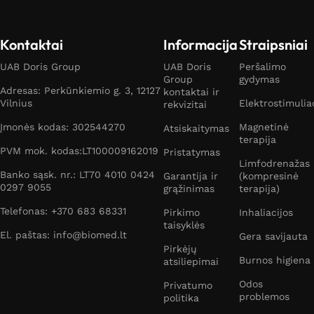
Kontaktai
Informacija
Straipsniai
UAB Doris Group
UAB Doris
Peršalimo
Group
gydymas
Adresas: Perkūnkiemio g. 3, 12127
kontaktai ir
Vilnius
Elektrostimulia
rekvizitai
Įmonės kodas: 302544270
Magnetinė
Atsiskaitymas
terapija
PVM mok. kodas:LT100009162019
Pristatymas
Limfodrenažas
Banko sąsk. nr.: LT70 4010 0424
Garantija ir
(kompresinė
0297 9055
grąžinimas
terapija)
Telefonas: +370 683 68331
Pirkimo
Inhaliacijos
taisyklės
El. paštas: info@biomed.lt
Gera savijauta
Pirkėjų
Burnos higiena
atsiliepimai
Odos
Privatumo
problemos
politika