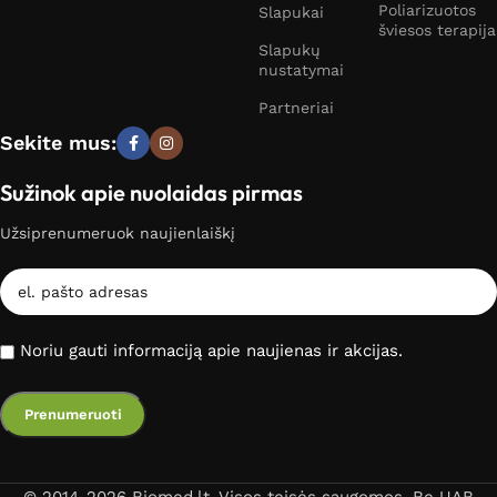
Poliarizuotos
Slapukai
šviesos terapija
Slapukų
nustatymai
Partneriai
Sekite mus:
Sužinok apie nuolaidas pirmas
Užsiprenumeruok naujienlaiškį
Noriu gauti informaciją apie naujienas ir akcijas.