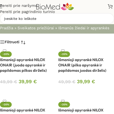
Pereiti prie naršymo
Pereiti prie pagrindinio turinio
Išmanūs žiedai ir apyrankės
Pradžia
»
Sveikatos priežiūrai
»
Išmanūs žiedai ir apyrankės
Filtruoti
-20%
-20%
Išmanioji apyrankė NILOX
Išmanioji apyrankė NILOX
ONAIR (juoda apyrankė ir
ONAIR (pilka apyrankė ir
papildomas pilkas dirželis)
papildomas juodas dirželis)
39,99
€
39,99
€
49,99
€
49,99
€
Į krepšelį
Į krepšelį
-20%
-20%
Išmanioji apyrankė NILOX
Išmanioji apyrankė NILOX