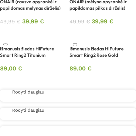
ONAIR (rausva apyrankė ir
ONAIR (mėlyna apyrankė ir
papildomas mėlynas dirželis)
papildomas pilkas dirželis)
39,99
€
39,99
€
49,99
€
49,99
€
Į krepšelį
Į krepšelį
Išmanusis žiedas HiFuture
Išmanusis žiedas HiFuture
Smart Ring2 Titanium
Smart Ring2 Rose Gold
89,00
€
89,00
€
Pasirinkti savybes
Pasirinkti savybes
Rodyti daugiau
Rodyti daugiau