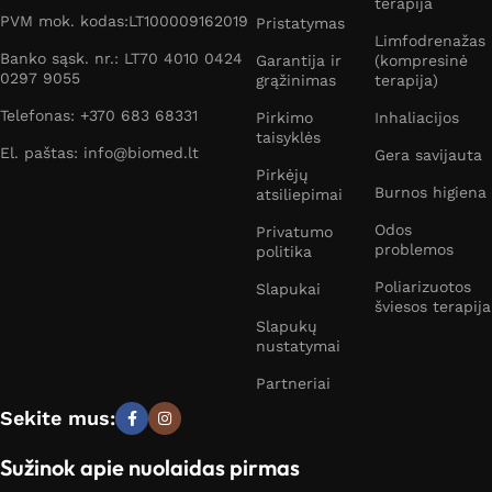
terapija
PVM mok. kodas:LT100009162019
Pristatymas
Limfodrenažas
Banko sąsk. nr.: LT70 4010 0424
Garantija ir
(kompresinė
0297 9055
grąžinimas
terapija)
Telefonas: +370 683 68331
Pirkimo
Inhaliacijos
taisyklės
El. paštas: info@biomed.lt
Gera savijauta
Pirkėjų
Burnos higiena
atsiliepimai
Odos
Privatumo
problemos
politika
Poliarizuotos
Slapukai
šviesos terapija
Slapukų
nustatymai
Partneriai
Sekite mus:
Sužinok apie nuolaidas pirmas