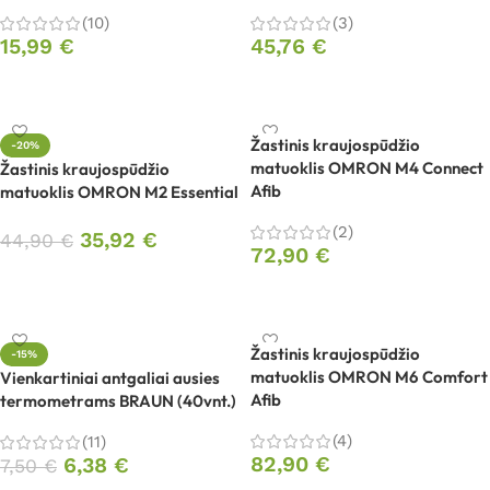
(10)
(3)
15,99
€
45,76
€
Į krepšelį
Į krepšelį
Žastinis kraujospūdžio
-20%
matuoklis OMRON M4 Connect
Žastinis kraujospūdžio
Afib
matuoklis OMRON M2 Essential
(2)
35,92
€
44,90
€
72,90
€
Į krepšelį
Į krepšelį
Žastinis kraujospūdžio
-15%
matuoklis OMRON M6 Comfort
Vienkartiniai antgaliai ausies
Afib
termometrams BRAUN (40vnt.)
(4)
(11)
82,90
€
6,38
€
7,50
€