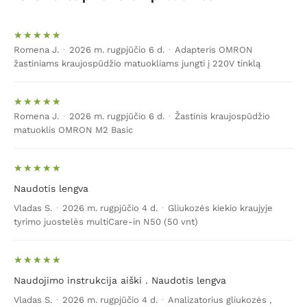
Romena J.
·
2026 m. rugpjūčio 6 d.
·
Adapteris OMRON
žastiniams kraujospūdžio matuokliams jungti į 220V tinklą
Romena J.
·
2026 m. rugpjūčio 6 d.
·
Žastinis kraujospūdžio
matuoklis OMRON M2 Basic
Naudotis lengva
Vladas S.
·
2026 m. rugpjūčio 4 d.
·
Gliukozės kiekio kraujyje
tyrimo juostelės multiCare-in N50 (50 vnt)
Naudojimo instrukcija aiški . Naudotis lengva
Vladas S.
·
2026 m. rugpjūčio 4 d.
·
Analizatorius gliukozės ,