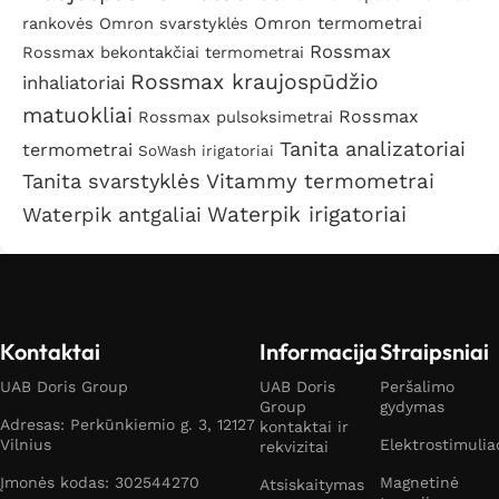
rankovės
Omron svarstyklės
Omron termometrai
Rossmax
Rossmax bekontakčiai termometrai
Rossmax kraujospūdžio
inhaliatoriai
matuokliai
Rossmax
Rossmax pulsoksimetrai
Tanita analizatoriai
termometrai
SoWash irigatoriai
Tanita svarstyklės
Vitammy termometrai
Waterpik irigatoriai
Waterpik antgaliai
Kontaktai
Informacija
Straipsniai
UAB Doris Group
UAB Doris
Peršalimo
Group
gydymas
Adresas: Perkūnkiemio g. 3, 12127
kontaktai ir
Vilnius
Elektrostimulia
rekvizitai
Įmonės kodas: 302544270
Magnetinė
Atsiskaitymas