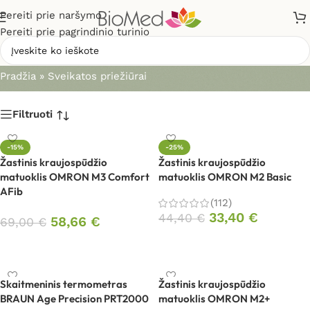
Pereiti prie naršymo
Pereiti prie pagrindinio turinio
Sveikatos priežiūrai
Pradžia
»
Sveikatos priežiūrai
Filtruoti
-15%
-25%
Žastinis kraujospūdžio
Žastinis kraujospūdžio
matuoklis OMRON M3 Comfort
matuoklis OMRON M2 Basic
AFib
(112)
33,40
€
44,40
€
58,66
€
69,00
€
Į krepšelį
Į krepšelį
Skaitmeninis termometras
Žastinis kraujospūdžio
BRAUN Age Precision PRT2000
matuoklis OMRON M2+