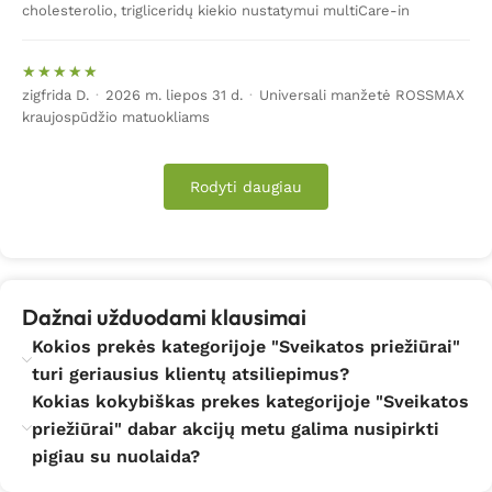
cholesterolio, trigliceridų kiekio nustatymui multiCare-in
zigfrida D.
·
2026 m. liepos 31 d.
·
Universali manžetė ROSSMAX
kraujospūdžio matuokliams
Rodyti daugiau
Dažnai užduodami klausimai
Kokios prekės kategorijoje "Sveikatos priežiūrai"
turi geriausius klientų atsiliepimus?
Kokias kokybiškas prekes kategorijoje "Sveikatos
priežiūrai" dabar akcijų metu galima nusipirkti
pigiau su nuolaida?