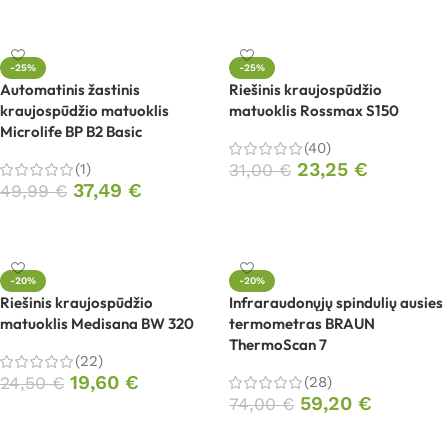
Į krepšelį
Į krepšelį
-25%
-25%
Automatinis žastinis
Riešinis kraujospūdžio
kraujospūdžio matuoklis
matuoklis Rossmax S150
Microlife BP B2 Basic
(40)
23,25
€
(1)
31,00
€
37,49
€
49,99
€
Į krepšelį
Į krepšelį
-20%
-20%
Riešinis kraujospūdžio
Infraraudonųjų spindulių ausies
matuoklis Medisana BW 320
termometras BRAUN
ThermoScan 7
(22)
19,60
€
24,50
€
(28)
59,20
€
74,00
€
Į krepšelį
Į krepšelį