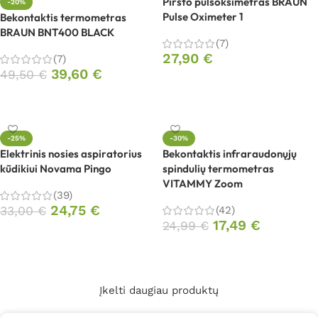
Piršto pulsoksimetras BRAUN
-20%
Pulse Oximeter 1
Bekontaktis termometras
BRAUN BNT400 BLACK
(7)
27,90
€
(7)
39,60
€
49,50
€
Į krepšelį
Į krepšelį
-25%
-30%
Elektrinis nosies aspiratorius
Bekontaktis infraraudonųjų
kūdikiui Novama Pingo
spindulių termometras
VITAMMY Zoom
(39)
24,75
€
33,00
€
(42)
17,49
€
24,99
€
Į krepšelį
Į krepšelį
Įkelti daugiau produktų