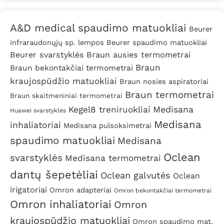
A&D medical spaudimo matuokliai
Beurer
infraraudonųjų sp. lempos
Beurer spaudimo matuokliai
Beurer svarstyklės
Braun ausies termometrai
Braun
Braun bekontakčiai termometrai
kraujospūdžio matuokliai
Braun nosies aspiratoriai
Braun termometrai
Braun skaitmeniniai termometrai
Kegel8 treniruokliai
Medisana
Huawei svarstyklės
Medisana
inhaliatoriai
Medisana pulsoksimetrai
spaudimo matuokliai
Medisana
Oclean
svarstyklės
Medisana termometrai
dantų šepetėliai
Oclean galvutės
Oclean
irigatoriai
Omron adapteriai
Omron bekontakčiai termometrai
Omron inhaliatoriai
Omron
kraujospūdžio matuokliai
Omron spaudimo mat.