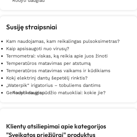
Rodyti daugiau
Susiję straipsniai
Kam naudojamas, kam reikalingas pulsoksimetras?
Kaip apsisaugoti nuo virusų?
Termometrai: viskas, ką reikia apie juos žinoti
Temperatūros matavimas per atstumą
Temperatūros matavimas vaikams ir kūdikiams
Kokį elektrinį dantų šepetėlį rinktis?
„Waterpik“ irigatorius – tobuliems dantims
Geriausi kraujospūdžio matuokliai: kokie jie?
Rodyti daugiau
Klientų atsiliepimai apie kategorijos
"Sveikatos priežiūrai" produktus