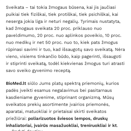
Sveikata – tai tokia žmogaus būsena, kai jis jaučiasi
puikiai tiek fiziškai, tiek protiškai, tiek psichiškai, kai
neserga jokia liga ir neturi negalių. Tyrimais nustatyta,
kad žmogaus sveikata 20 proc. priklauso nuo
paveldimumo, 20 proc. nuo aplinkos poveikio, 10 proc.
nuo medikų ir net 50 proc. nuo to, kiek pats žmogus
rūpinasi savimi ir tuo, kad išsaugotų savo sveikatą. Nėra
vieno, visiems tinkančio būdo, kaip pagerinti, išsaugoti
ir stiprinti sveikatą, todėl kiekvienas žmogus turi atrasti
savo sveiko gyvenimo receptą.
BioMed.lt
siūlo Jums platų spektrą priemonių, kurios
padės įveikti esamus negalavimus bei pasitarnaus
kasdieniame gyvenime, stiprinant organizmą. Mūsų
sveikatos prekių asortimente įvairios priemonės,
aparatai, matuokliai ir prietaisai skirti sveikatos
priežiūrai:
poliarizuotos šviesos lempos, druskų
inhaliatoriai, įvairūs masažuokliai, treniruokliai ir kt
.