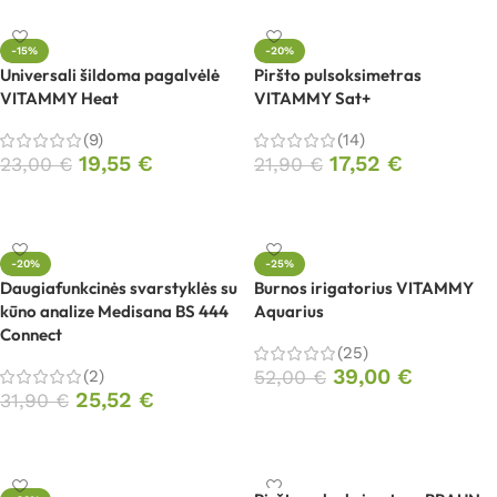
-15%
-20%
Universali šildoma pagalvėlė
Piršto pulsoksimetras
VITAMMY Heat
VITAMMY Sat+
(9)
(14)
19,55
€
17,52
€
23,00
€
21,90
€
Į krepšelį
Į krepšelį
-20%
-25%
Daugiafunkcinės svarstyklės su
Burnos irigatorius VITAMMY
kūno analize Medisana BS 444
Aquarius
Connect
(25)
39,00
€
(2)
52,00
€
25,52
€
31,90
€
Į krepšelį
Į krepšelį