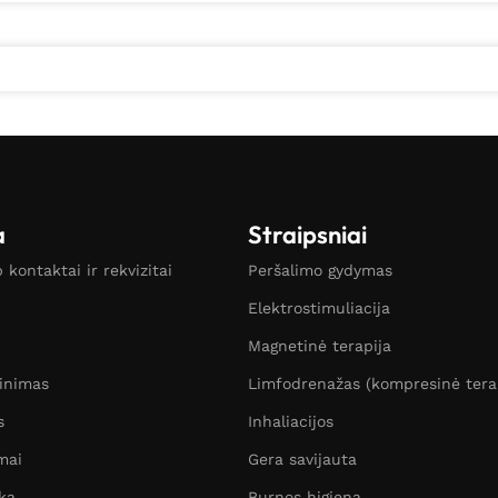
a
Straipsniai
kontaktai ir rekvizitai
Peršalimo gydymas
Elektrostimuliacija
Magnetinė terapija
žinimas
Limfodrenažas (kompresinė tera
s
Inhaliacijos
mai
Gera savijauta
ka
Burnos higiena