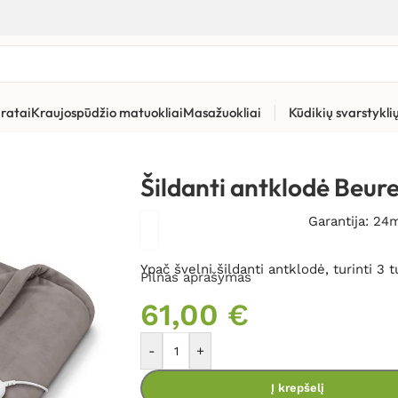
ratai
Kraujospūdžio matuokliai
Masažuokliai
Kūdikių svarstykl
s šildyklės
»
Šildanti antklodė Beurer HD75
Šildanti antklodė Beur
Garantija: 24
Ypač švelni šildanti antklodė, turinti 3 
Pilnas aprašymas
61,00
€
-
+
Į krepšelį