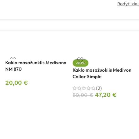
Rodyti da
Kaklo masažuoklis Medisana
-20%
NM 870
Kaklo masažuoklis Medivon
Collar Simple
20,00
€
(3)
47,20
€
59,00
€