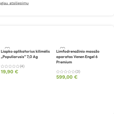
ugiau atsiliepimų
Liapko aplikatorius kilimėlis
Limfodrenažinio masažo
M
„Populiarusis” 7,0 Ag
aparatas Venen Engel 6
a
Premium
L
(4)
19,90
€
(3)
599,00
€