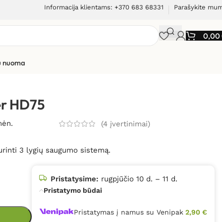
Informacija klientams: +370 683 68331
Parašykite mu
0,00
ių nuoma
er HD75
mėn.
(
4
įvertinimai)
turinti 3 lygių saugumo sistemą.
Pristatysime:
rugpjūčio 10 d. – 11 d.
Pristatymo būdai
Pristatymas į namus su Venipak
2,90 €