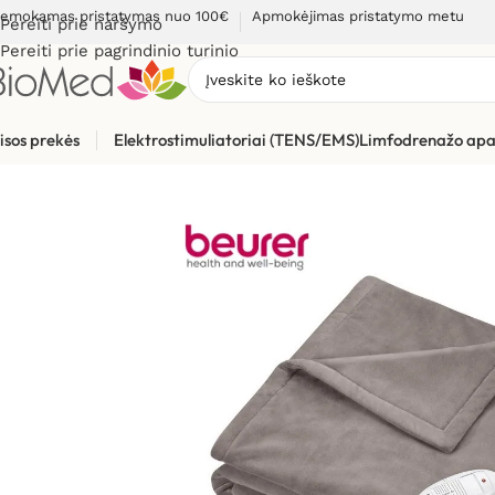
emokamas pristatymas nuo 100€
Apmokėjimas pristatymo metu
Pereiti prie naršymo
Pereiti prie pagrindinio turinio
isos prekės
Elektrostimuliatoriai (TENS/EMS)
Limfodrenažo apa
Pradžia
»
Sveikatos priežiūrai
»
Šildytuvai, šildyklės
»
Elektrinė