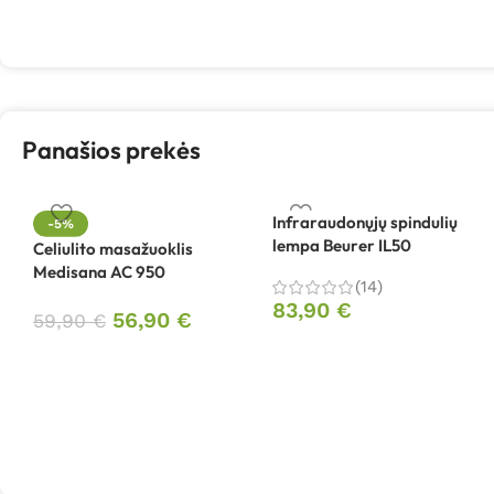
Panašios prekės
Infraraudonųjų spindulių
-5%
lempa Beurer IL50
Celiulito masažuoklis
Medisana AC 950
(14)
83,90
€
56,90
€
59,90
€