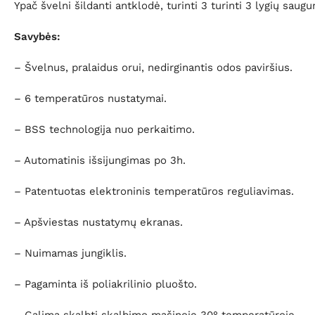
Ypač švelni šildanti antklodė, turinti 3 turinti 3 lygių sau
Savybės:
– Švelnus, pralaidus orui, nedirginantis odos paviršius.
– 6 temperatūros nustatymai.
– BSS technologija nuo perkaitimo.
– Automatinis išsijungimas po 3h.
– Patentuotas elektroninis temperatūros reguliavimas.
– Apšviestas nustatymų ekranas.
– Nuimamas jungiklis.
– Pagaminta iš poliakrilinio pluošto.
– Galima skalbti skalbimo mašinoje 30° temperatūroje.