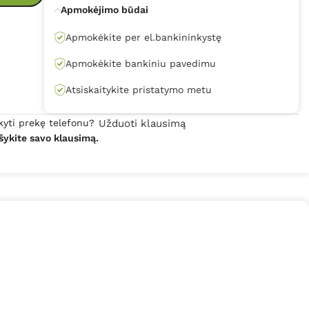
Apmokėjimo būdai
Apmokėkite per el.bankininkystę
Apmokėkite bankiniu pavedimu
Atsiskaitykite pristatymo metu
kyti prekę telefonu?
Užduoti klausimą
šykite savo klausimą.