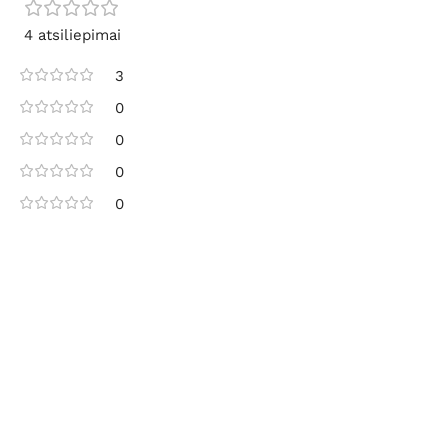
4 atsiliepimai
3
0
0
0
0