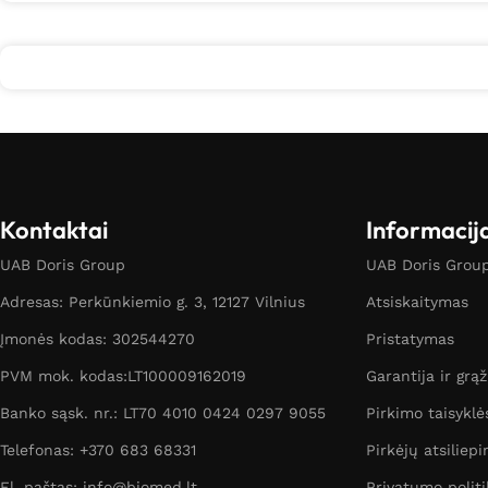
Kontaktai
Informacij
UAB Doris Group
UAB Doris Group 
Adresas: Perkūnkiemio g. 3, 12127 Vilnius
Atsiskaitymas
Įmonės kodas: 302544270
Pristatymas
PVM mok. kodas:LT100009162019
Garantija ir grą
Banko sąsk. nr.: LT70 4010 0424 0297 9055
Pirkimo taisyklė
Telefonas: +370 683 68331
Pirkėjų atsiliepi
El. paštas: info@biomed.lt
Privatumo politi