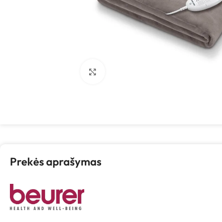
Spustelėkite, kad padidintumėte
Prekės aprašymas