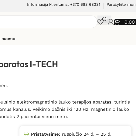
Informacija klientams: +370 683 68331
Parašykite mu
0,00
ių nuoma
CH LaMagneto Pro
aparatas I-TECH
mėn.
sinio elektromagnetinio lauko terapijos aparatas, turintis
omus kanalus. Veikimo dažnis iki 120 Hz, magnetinio lauko
audotis 2 pacientai vienu metu.
Pristatysime:
rugpjūčio 24 d. – 25 d.