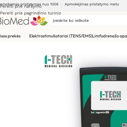
emokamas pristatymas nuo 100€
Apmokėjimas pristatymo metu
Pereiti prie naršymo
Pereiti prie pagrindinio turinio
isos prekės
Elektrostimuliatoriai (TENS/EMS)
Limfodrenažo apa
Pradžia
»
Skausmo gydymui, malšinimui
»
Pagal prekės rūšį
»