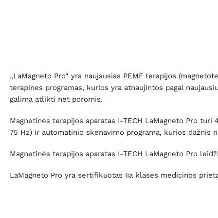
„LaMagneto Pro“ yra naujausias PEMF terapijos (magnetoter
terapines programas, kurios yra atnaujintos pagal naujausiu
galima atlikti net poromis.
Magnetinės terapijos aparatas I-TECH LaMagneto Pro turi 4
75 Hz) ir automatinio skenavimo programa, kurios dažnis nuo
Magnetinės terapijos aparatas I-TECH LaMagneto Pro leidži
LaMagneto Pro yra sertifikuotas IIa klasės medicinos priet