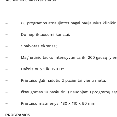
Techninės charakteristikos
– 63 programos atnaujintos pagal naujausius klinikini
– Du nepriklausomi kanalai;
– Spalvotas ekranas;
– Magnetinio lauko intensyvumas iki 200 gausų (vieno
– Dažnis nuo 1 iki 120 Hz
– Prietaisu gali nadotis 2 pacientai vienu metu;
– Išsaugomas 10 paskutinių naudojamų programų sąr
– Prietaiso matmenys: 180 x 110 x 50 mm
PROGRAMOS