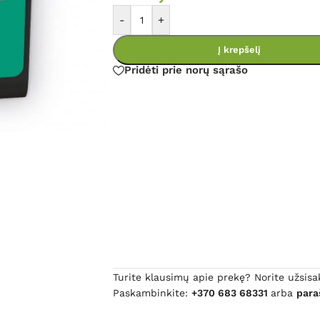
-
+
Į krepšelį
Pridėti prie norų sąrašo
Turite klausimų apie prekę? Norite užsisa
Paskambinkite:
+370 683 68331
arba
para