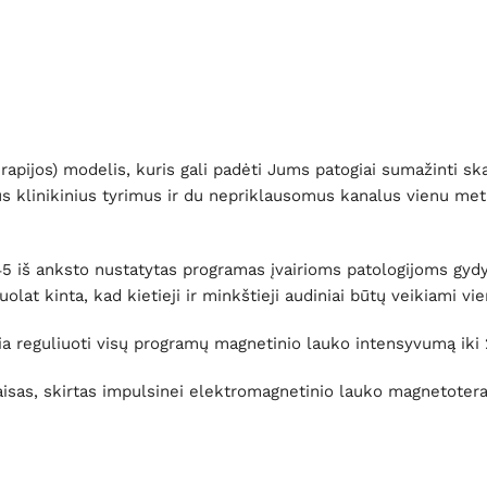
apijos) modelis, kuris gali padėti Jums patogiai sumažinti s
s klinikinius tyrimus ir du nepriklausomus kanalus vienu metu
5 iš anksto nustatytas programas įvairioms patologijoms gydyt
lat kinta, kad kietieji ir minkštieji audiniai būtų veikiami vi
a reguliuoti visų programų magnetinio lauko intensyvumą iki 2
aisas, skirtas impulsinei elektromagnetinio lauko magnetotera