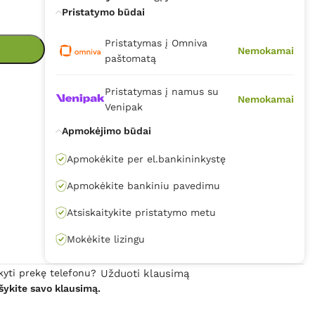
Pristatymo būdai
Pristatymas į Omniva
Nemokamai
paštomatą
Pristatymas į namus su
Nemokamai
Venipak
Apmokėjimo būdai
Apmokėkite per el.bankininkystę
Apmokėkite bankiniu pavedimu
Atsiskaitykite pristatymo metu
Mokėkite lizingu
kyti prekę telefonu?
Užduoti klausimą
šykite savo klausimą.