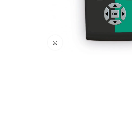
Spustelėkite, kad padidintumėte