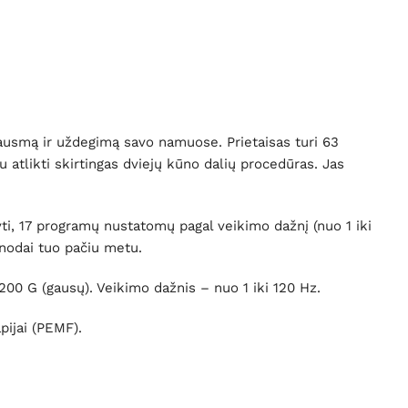
kausmą ir uždegimą savo namuose. Prietaisas turi 63
 atlikti skirtingas dviejų kūno dalių procedūras. Jas
i, 17 programų nustatomų pagal veikimo dažnį (nuo 1 iki
enodai tuo pačiu metu.
00 G (gausų). Veikimo dažnis – nuo 1 iki 120 Hz.
pijai (PEMF).