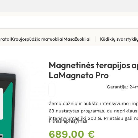
ratai
Kraujospūdžio matuokliai
Masažuokliai
Kūdikių svarstykl
Magneto terapijos aparatai
»
Magnetinės terapijos aparatas I-TE
Magnetinės terapijos 
LaMagneto Pro
Garantija: 24
Žemo dažnio ir aukšto intensyvumo impul
63 nustatytas programas, du nepriklaus
intensyvumas iki 200 G. Prietaisu gali n
Pilnas aprašymas
689,00
€