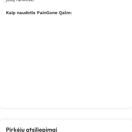
Kaip naudotis PainGone Qalm:
Pirkėjų atsiliepimai