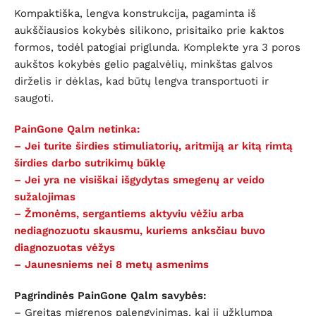
Kompaktiška, lengva konstrukcija, pagaminta iš
aukščiausios kokybės silikono, prisitaiko prie kaktos
formos, todėl patogiai priglunda. Komplekte yra 3 poros
aukštos kokybės gelio pagalvėlių, minkštas galvos
dirželis ir dėklas, kad būtų lengva transportuoti ir
saugoti.
PainGone Qalm netinka:
– Jei turite širdies stimuliatorių, aritmiją ar kitą rimtą
širdies darbo sutrikimų būklę
– Jei yra ne visiškai išgydytas smegenų ar veido
sužalojimas
– Žmonėms, sergantiems aktyviu vėžiu arba
nediagnozuotu skausmu, kuriems anksčiau buvo
diagnozuotas vėžys
– Jaunesniems nei 8 metų asmenims
Pagrindinės PainGone Qalm savybės:
– Greitas migrenos palengvinimas, kai ji užklumpa