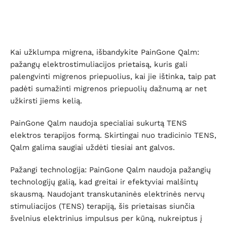
Kai užklumpa migrena, išbandykite PainGone Qalm:
pažangų elektrostimuliacijos prietaisą, kuris gali
palengvinti migrenos priepuolius, kai jie ištinka, taip pat
padėti sumažinti migrenos priepuolių dažnumą ar net
užkirsti jiems kelią.
PainGone Qalm naudoja specialiai sukurtą TENS
elektros terapijos formą. Skirtingai nuo tradicinio TENS,
Qalm galima saugiai uždėti tiesiai ant galvos.
Pažangi technologija: PainGone Qalm naudoja pažangių
technologijų galią, kad greitai ir efektyviai malšintų
skausmą. Naudojant transkutaninės elektrinės nervų
stimuliacijos (TENS) terapiją, šis prietaisas siunčia
švelnius elektrinius impulsus per kūną, nukreiptus į