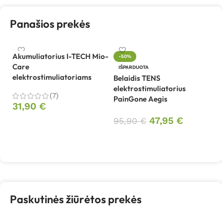
Panašios prekės
Akumuliatorius I-TECH Mio-
-50%
Care
D
IŠPARDUOTA
elektrostimuliatoriams
tr
Belaidis TENS
U
elektrostimuliatorius
(7)
PainGone Aegis
31,90
€
9
47,95
€
95,90
€
Į krepšelį
Daugiau
Paskutinės žiūrėtos prekės