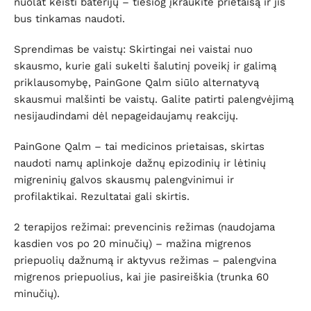
nuolat keisti baterijų – tiesiog įkraukite prietaisą ir jis
bus tinkamas naudoti.
Sprendimas be vaistų: Skirtingai nei vaistai nuo
skausmo, kurie gali sukelti šalutinį poveikį ir galimą
priklausomybę, PainGone Qalm siūlo alternatyvą
skausmui malšinti be vaistų. Galite patirti palengvėjimą
nesijaudindami dėl nepageidaujamų reakcijų.
PainGone Qalm – tai medicinos prietaisas, skirtas
naudoti namų aplinkoje dažnų epizodinių ir lėtinių
migreninių galvos skausmų palengvinimui ir
profilaktikai. Rezultatai gali skirtis.
2 terapijos režimai: prevencinis režimas (naudojama
kasdien vos po 20 minučių) – mažina migrenos
priepuolių dažnumą ir aktyvus režimas – palengvina
migrenos priepuolius, kai jie pasireiškia (trunka 60
minučių).