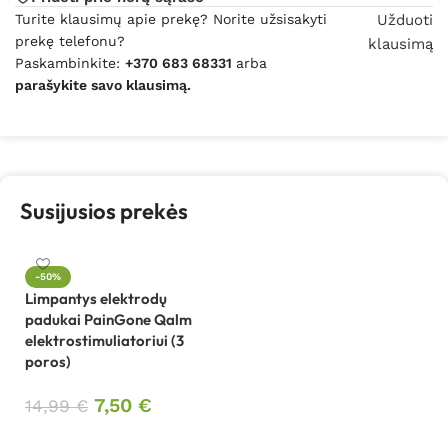
Turite klausimų apie prekę? Norite užsisakyti
Užduoti
prekę telefonu?
klausimą
Paskambinkite:
+370 683 68331
arba
parašykite savo klausimą.
Susijusios prekės
-50%
Limpantys elektrodų
padukai PainGone Qalm
elektrostimuliatoriui (3
poros)
7,50
€
14,99
€
Į krepšelį