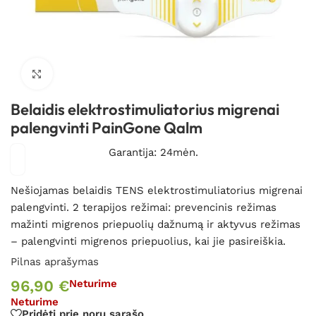
Spustelėkite, kad padidintumėte
Belaidis elektrostimuliatorius migrenai
palengvinti PainGone Qalm
Garantija: 24mėn.
Nešiojamas belaidis TENS elektrostimuliatorius migrenai
palengvinti. 2 terapijos režimai: prevencinis režimas
mažinti migrenos priepuolių dažnumą ir aktyvus režimas
– palengvinti migrenos priepuolius, kai jie pasireiškia.
Pilnas aprašymas
96,90
€
Neturime
Neturime
Pridėti prie norų sąrašo