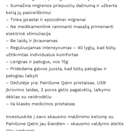
– Sumažina migrenos priepuolių dažnumą ir užkerta
kelią jų pasireiškimui
– Tinka įprastai ir epizodinei migrenai
– Ne medikamentinė raminanti masažą primenanti
elektrinė stimuliacija
– Be laidų ir įkraunamas
– Reguliuojamas intensyvumas – 40 lygių, kad būtų
užtikrintas individualus komfortas
– Lengvas ir patogus, vos 15g
– Pridedama galvos juosta, kad būtų patogiau ir
patogiau laikyti
– Dėžutėje yra: PainGone Qalm prietaisas, USB
įkrovimo laidas, 3 poros gelio pagalvėlių, laikymo
dėklas su veidrodėliu
– IIa klasės medicinos prietaisas
Investuokite į savo skausmo malšinimo kelionę su
PainGone Qalm jau šiandien – skausmo valdymo ateitis
jūsų rankose!