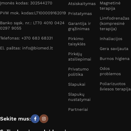
Įmonės kodas: 302544270
Magnetinė
Atsiskaitymas
terapija
PVM mok. kodas:LT100009162019
Pristatymas
Limfodrenažas
Banko sąsk. nr.: LT70 4010 0424
Garantija ir
(kompresinė
0297 9055
grąžinimas
terapija)
Telefonas: +370 683 68331
Pirkimo
Inhaliacijos
taisyklės
El. paštas: info@biomed.lt
Gera savijauta
Pirkėjų
Burnos higiena
atsiliepimai
Odos
Privatumo
problemos
politika
Poliarizuotos
Slapukai
šviesos terapija
Slapukų
nustatymai
Partneriai
Sekite mus: