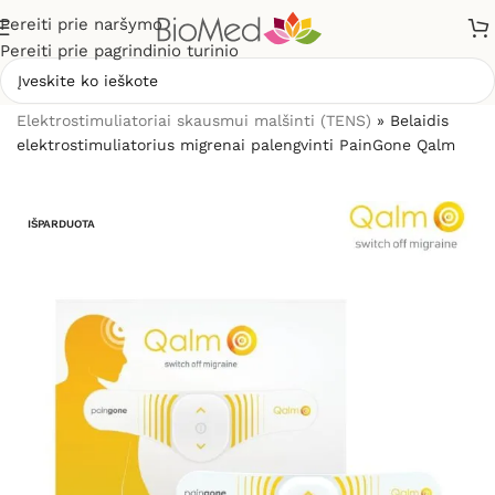
Pereiti prie naršymo
Pereiti prie pagrindinio turinio
Pradžia
»
Elektrostimuliacijai (TENS / EMS)
»
Elektrostimuliatoriai skausmui malšinti (TENS)
»
Belaidis
elektrostimuliatorius migrenai palengvinti PainGone Qalm
IŠPARDUOTA