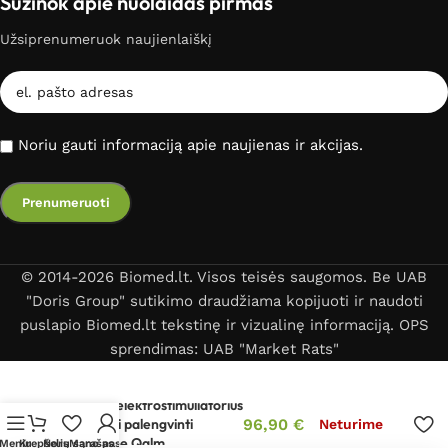
Sužinok apie nuolaidas pirmas
Užsiprenumeruok naujienlaiškį
Noriu gauti informaciją apie naujienas ir akcijas.
© 2014-2026 Biomed.lt. Visos teisės saugomos. Be UAB
"Doris Group" sutikimo draudžiama kopijuoti ir naudoti
puslapio Biomed.lt tekstinę ir vizualinę informaciją. OPS
sprendimas: UAB "Market Rats"
Belaidis elektrostimuliatorius
migrenai palengvinti
96,90
€
Neturime
PainGone Qalm
Meniu
Krepšelis
Norų sąrašas
Mano paskyra