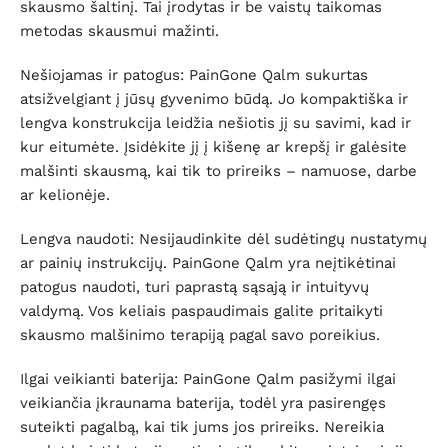
skausmo šaltinį. Tai įrodytas ir be vaistų taikomas
metodas skausmui mažinti.
Nešiojamas ir patogus: PainGone Qalm sukurtas
atsižvelgiant į jūsų gyvenimo būdą. Jo kompaktiška ir
lengva konstrukcija leidžia nešiotis jį su savimi, kad ir
kur eitumėte. Įsidėkite jį į kišenę ar krepšį ir galėsite
malšinti skausmą, kai tik to prireiks – namuose, darbe
ar kelionėje.
Lengva naudoti: Nesijaudinkite dėl sudėtingų nustatymų
ar painių instrukcijų. PainGone Qalm yra neįtikėtinai
patogus naudoti, turi paprastą sąsają ir intuityvų
valdymą. Vos keliais paspaudimais galite pritaikyti
skausmo malšinimo terapiją pagal savo poreikius.
Ilgai veikianti baterija: PainGone Qalm pasižymi ilgai
veikiančia įkraunama baterija, todėl yra pasirengęs
suteikti pagalbą, kai tik jums jos prireiks. Nereikia