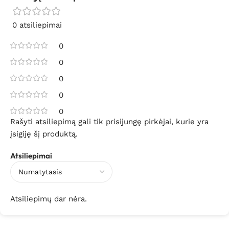
0 atsiliepimai
0
0
0
0
0
Rašyti atsiliepimą gali tik prisijungę pirkėjai, kurie yra
įsigiję šį produktą.
Atsiliepimai
Atsiliepimų dar nėra.