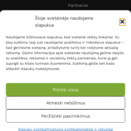
Partneriai
Sekite mus:
Šioje svetainėje naudojame
slapukus
Sužinok apie nuolaidas pirmas
Naudojame būtinuosius slapukus, kad svetainė veiktų tinkamai. Su
Užsiprenumeruok naujienlaiškį
jūsų sutikimu taip pat naudojame analitinius ir rinkodaros slapukus –
kad gerintume svetainę, pritaikytume turinį bei rodytume aktualią
reklamą. Dalimi informacijos apie svetainės naudojimą galime dalytis
su analitikos, reklamos ir socialinių tinklų partneriais, kurie ją gali
sujungti su kitais turimais duomenimis. Sutikimą galite bet kada
Noriu gauti informaciją apie naujienas ir akcijas.
atšaukti slapukų nustatymuose.
Priimti visus
Atmesti nebūtinus
© 2014-2026 Biomed.lt. Visos teisės saugomos. Be UAB
"Doris Group" sutikimo draudžiama kopijuoti ir naudoti
Peržiūrėti pasirinkimus
puslapio Biomed.lt tekstinę ir vizualinę informaciją. OPS
sprendimas: UAB "Market Rats"
Slapukų politika
Privatumo politika
Kontaktai ir rekvizitai