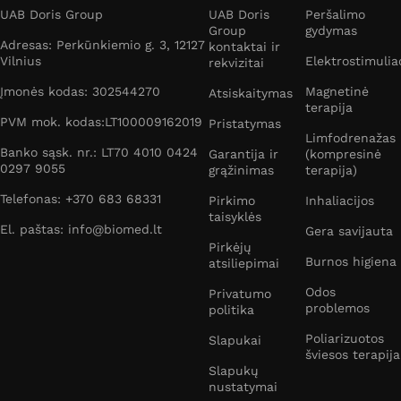
UAB Doris Group
UAB Doris
Peršalimo
Group
gydymas
Adresas: Perkūnkiemio g. 3, 12127
kontaktai ir
Vilnius
Elektrostimulia
rekvizitai
Įmonės kodas: 302544270
Magnetinė
Atsiskaitymas
terapija
PVM mok. kodas:LT100009162019
Pristatymas
Limfodrenažas
Banko sąsk. nr.: LT70 4010 0424
Garantija ir
(kompresinė
0297 9055
grąžinimas
terapija)
Telefonas: +370 683 68331
Pirkimo
Inhaliacijos
taisyklės
El. paštas: info@biomed.lt
Gera savijauta
Pirkėjų
Burnos higiena
atsiliepimai
Odos
Privatumo
problemos
politika
Poliarizuotos
Slapukai
šviesos terapija
Slapukų
nustatymai