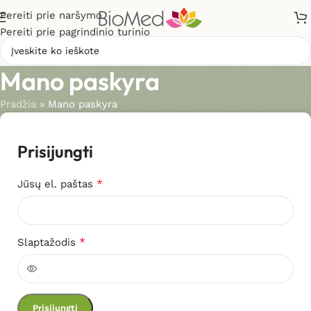
Pereiti prie naršymo
Pereiti prie pagrindinio turinio
Mano paskyra
Pradžia
»
Mano paskyra
Prisijungti
*
Jūsų el. paštas
*
Slaptažodis
Prisijungti