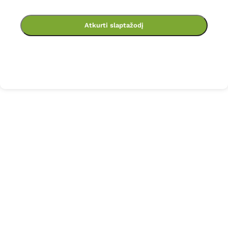
Atkurti slaptažodį