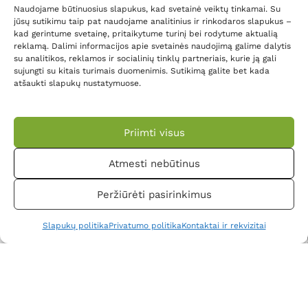
Burnos higiena
atsiliepimai
Naudojame būtinuosius slapukus, kad svetainė veiktų tinkamai. Su
jūsų sutikimu taip pat naudojame analitinius ir rinkodaros slapukus –
Odos
Privatumo
kad gerintume svetainę, pritaikytume turinį bei rodytume aktualią
problemos
politika
reklamą. Dalimi informacijos apie svetainės naudojimą galime dalytis
su analitikos, reklamos ir socialinių tinklų partneriais, kurie ją gali
Poliarizuotos
Slapukai
sujungti su kitais turimais duomenimis. Sutikimą galite bet kada
šviesos terapija
atšaukti slapukų nustatymuose.
Slapukų
nustatymai
Partneriai
Priimti visus
Sekite mus:
Atmesti nebūtinus
Sužinok apie nuolaidas pirmas
Peržiūrėti pasirinkimus
Užsiprenumeruok naujienlaiškį
Slapukų politika
Privatumo politika
Kontaktai ir rekvizitai
Meniu
Krepšelis
Norų sąrašas
Mano paskyra
Visos prekės
Noriu gauti informaciją apie naujienas ir akcijas.
Populiariausios kategorijos