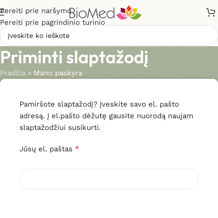
Pereiti prie naršymo
Pereiti prie pagrindinio turinio
Priminti slaptažodį
Pradžia
»
Mano paskyra
Pamiršote slaptažodį? Įveskite savo el. pašto
adresą. Į el.pašto dėžutę gausite nuorodą naujam
slaptažodžiui susikurti.
*
Jūsų el. paštas