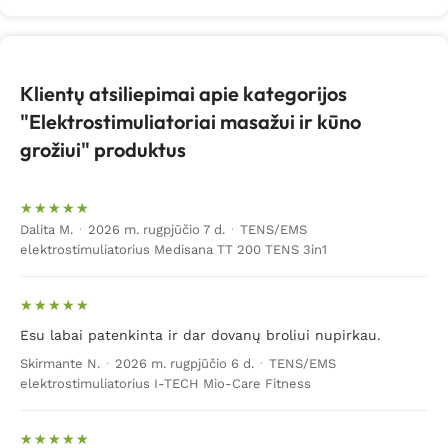
spartėja randų ar strijų gijimas, o papildoma
limfodrenažo funkcija sureguliuoja kūne skysčius ir
pašalina toksinus.
Po tokios procedūros žmogus
jaučiasi ramesnis, jo nekankina kūno sunkumas ir
Klientų atsiliepimai apie kategorijos
prasta nuotaika.
"Elektrostimuliatoriai masažui ir kūno
grožiui" produktus
Po sunkios dienos
pasirinkus vieną ar kitą
elektrostimuliatoriaus programą gali būti
masažuojama:
Dalita M.
·
2026 m. rugpjūčio 7 d.
·
TENS/EMS
– visas kūnas ar tam tikrų kūno vietų raumenys;
elektrostimuliatorius Medisana TT 200 TENS 3in1
– kojų raumenys;
– rankų audiniai;
Esu labai patenkinta ir dar dovanų broliui nupirkau.
Skirmante N.
·
2026 m. rugpjūčio 6 d.
·
TENS/EMS
– nugaros sritis;
elektrostimuliatorius I-TECH Mio-Care Fitness
– krūtinės ar pilvo zonos.