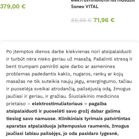
379,00
€
Saneo VITAL
Į krepšelį
71,96
€
89,95
€
Daugiau
Po įtemptos dienos darbe kiekvienas nori atsipalaiduoti
ir turbūt nėra nieko geriau už masažą. Pašalinti stresą ir
bent trumpam pamiršti apie darbo ar asmenines
problemas padedantis kaklo, nugaros, rankų ar kojų
masažas ne tik suteikia naujų jėgų, energingumo, tačiau
ir puoselėja sveikai atrodančią, pailsėjusią odą, žmogus
jaučiasi ir geriau, ir gražiau. Šiuolaikinio medicinos
prietaiso –
elektrostimuliatoriaus – pagalba
atsipalaiduoti ir puoselėti savo grožį dabar galima
tiesiog savo namuose
.
Klinikiniais tyrimais patvirtintas
aparatas atpalaiduoja įsitempusius raumenis, žmogus
jaučiasi labiau pailsėjęs, jo oda pasidaro lygesnė,