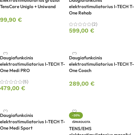
Elektrostimuliatorius grožiui
Daugiafunkcinis
TensCare Uniglo + Uniwand
elektrostimuliatorius I-TECH T-
One Rehab
99,90
€
(2)
Į krepšelį
599,00
€
Į krepšelį
Daugiafunkcinis
Daugiafunkcinis
elektrostimuliatorius I-TECH T-
elektrostimuliatorius I-TECH T-
One Medi PRO
One Coach
(5)
289,00
€
479,00
€
Į krepšelį
Į krepšelį
Daugiafunkcinis
-20%
elektrostimuliatorius I-TECH T-
IŠPARDUOTA
One Medi Sport
TENS/EMS
elektrostimuliatorius masažui