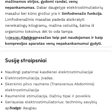
mažinamos strijos, gydomi randai, venų
nepankamumas.
Dabar daugelyje elektrostimuliatorių
masažui bei kūno grožiui yra ir
limfodrenažo funkcija
.
Limfodrenažinis masažas padeda atsikratyti
nereikalingų kilogramų, mažina celiulitą, šalina iš
organizmo toksinus dėl to oda tampa
lygesnė.
Elektromasažas taip pat naudojamas ir kaip
Rodyti daugiau
kompresijos aparatas venų nepakankamumui gydyti.
Elektrostimuliatoriai masažui ir kūno grožiui patvirtinti
Susiję straipsniai
daugybe klinikinių tyrimų,
todėl yra saugūs naudoti.
Siunčiami nedidelio dažnio elektros impulsai
Naudingi patarimai kasdienei elektrostimuliacijai
atpalaiduoja kūną, nekenkdami jam. Daugelis sveikatos
Elektrostimuliacija. Įvadas.
priežiūros specialistų teigia, jog toks elektros masažas
Skersinio pilvo raumens (Transversus Abdominis)
šiandien tampa alternatyva įvairiems atpalaiduojantiems
elektrostimuliacija
geliams, cheminiams preparatams ir
Raumeninė stimuliacija. Dažnių tipai ir poveikis
pan.
Elektrostimuliatoriai atpalaiduoja įsitempusius
Geriausias elektrostimuliatorius: techninių savybių
audinius, gerina kraujotaką, dėl to kojose mažiau
apžvalga
Rodyti daugiau
išryškėja venos, oda pasidaro lygesnė ir skaistesnė,