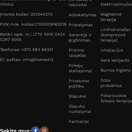
Vilnius
Elektrostimulia
rekvizitai
Elektrostimuliatoriai masažui ir kūno grožiui:
Įmonės kodas: 302544270
Magnetinė
Atsiskaitymas
terapija
– atpalaiduoja įsitempusius raumenis;
PVM mok. kodas:LT100009162019
Pristatymas
Limfodrenažas
Banko sąsk. nr.: LT70 4010 0424
Garantija ir
(kompresinė
– mažina venų išryškėjimą kojose;
0297 9055
grąžinimas
terapija)
Telefonas: +370 683 68331
– treniruoja veido raumenis;
Pirkimo
Inhaliacijos
taisyklės
El. paštas: info@biomed.lt
Gera savijauta
– stangrina rankas, kojas, pilvo ar sėdmenų sritį;
Pirkėjų
Burnos higiena
atsiliepimai
– šalina tam tikrose kūno vietose atsiradusį patinimą;
Odos
Privatumo
problemos
politika
– gerina kraujotaką;
Poliarizuotos
Slapukai
šviesos terapija
– odai suteikia stangrumo bei lygumo
Slapukų
nustatymai
ir pan.
Partneriai
Priklausomai nuo elektrostimuliatoriaus rūšies,
galima
Sekite mus: