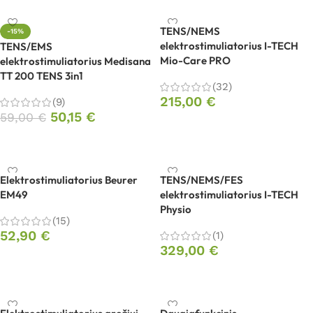
TENS/NEMS
-15%
elektrostimuliatorius I-TECH
TENS/EMS
Mio-Care PRO
elektrostimuliatorius Medisana
TT 200 TENS 3in1
(32)
215,00
€
(9)
50,15
€
59,00
€
Į krepšelį
Į krepšelį
Elektrostimuliatorius Beurer
TENS/NEMS/FES
EM49
elektrostimuliatorius I-TECH
Physio
(15)
52,90
€
(1)
329,00
€
Į krepšelį
Į krepšelį