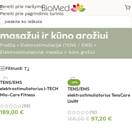
Pereiti prie naršymo
Pereiti prie pagrindinio turinio
Elektrostimuliatoriai
masažui ir kūno grožiui
Pradžia
»
Elektrostimuliacijai (TENS / EMS)
»
Elektrostimuliatoriai masažui ir kūno grožiui
Filtruoti
TENS/EMS
-10%
elektrostimuliatorius I-TECH
TENS/EMS
Mio-Care Fitness
elektrostimuliatorius TensCare
Unifit
(56)
189,00
€
(10)
97,20
€
108,00
€
Į krepšelį
Į krepšelį