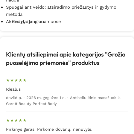
nauda
Spuogai ant veido: atsiradimo priežastys ir gydymo
metodai
Aknės gydymas namuose
Rodyti daugiau
Klientų atsiliepimai apie kategorijos "Grožio
puoselėjimo priemonės" produktus
Idealus
dovilė p.
·
2026 m. gegužės 1 d.
·
Anticeliulitinis masažuoklis
Garett Beauty Perfect Body
Pirkinys geras. Pirkome dovanų, nenuvylė.