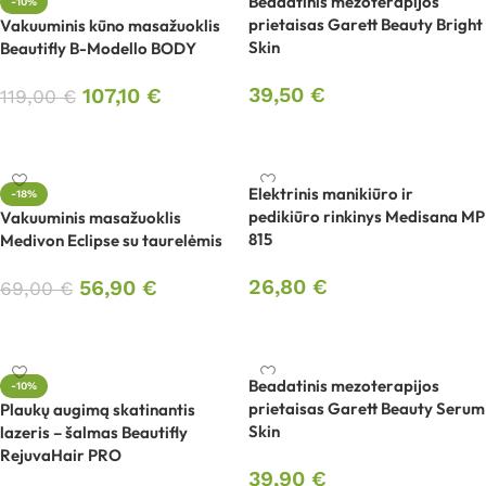
Beadatinis mezoterapijos
-10%
prietaisas Garett Beauty Bright
Vakuuminis kūno masažuoklis
Skin
Beautifly B-Modello BODY
39,50
€
107,10
€
119,00
€
Į krepšelį
Į krepšelį
Elektrinis manikiūro ir
-18%
pedikiūro rinkinys Medisana MP
Vakuuminis masažuoklis
815
Medivon Eclipse su taurelėmis
26,80
€
56,90
€
69,00
€
Į krepšelį
Į krepšelį
Beadatinis mezoterapijos
-10%
prietaisas Garett Beauty Serum
Plaukų augimą skatinantis
Skin
lazeris – šalmas Beautifly
RejuvaHair PRO
39,90
€