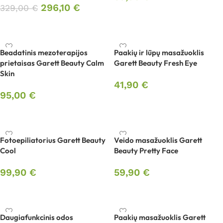
296,10
€
329,00
€
Į krepšelį
Į krepšelį
Beadatinis mezoterapijos
Paakių ir lūpų masažuoklis
prietaisas Garett Beauty Calm
Garett Beauty Fresh Eye
Skin
41,90
€
95,00
€
Į krepšelį
Į krepšelį
Fotoepiliatorius Garett Beauty
Veido masažuoklis Garett
Cool
Beauty Pretty Face
99,90
€
59,90
€
Į krepšelį
Į krepšelį
Daugiafunkcinis odos
Paakių masažuoklis Garett