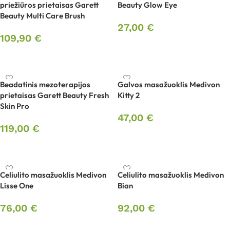
priežiūros prietaisas Garett
Beauty Glow Eye
Beauty Multi Care Brush
27,00
€
109,90
€
Į krepšelį
Į krepšelį
Beadatinis mezoterapijos
Galvos masažuoklis Medivon
prietaisas Garett Beauty Fresh
Kitty 2
Skin Pro
47,00
€
119,00
€
Į krepšelį
Į krepšelį
Celiulito masažuoklis Medivon
Celiulito masažuoklis Medivon
Lisse One
Bian
76,00
€
92,00
€
Į krepšelį
Į krepšelį