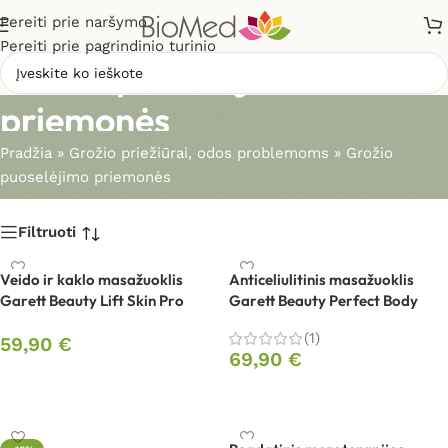
Pereiti prie naršymo
Pereiti prie pagrindinio turinio
Grožio puoselėjimo
priemonės
Pradžia
»
Grožio priežiūrai, odos problemoms
»
Grožio
puoselėjimo priemonės
Filtruoti
Veido ir kaklo masažuoklis
Anticeliulitinis masažuoklis
Garett Beauty Lift Skin Pro
Garett Beauty Perfect Body
(1)
59,90
€
69,90
€
Į krepšelį
Į krepšelį