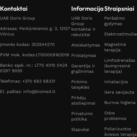
Kontaktai
Informacija
Straipsniai
UAB Doris Group
UAB Doris
Peršalimo
Group
gydymas
Adresas: Perkūnkiemio g. 3, 12127
kontaktai ir
Vilnius
Elektrostimulia
rekvizitai
Įmonės kodas: 302544270
Magnetinė
Atsiskaitymas
terapija
PVM mok. kodas:LT100009162019
Pristatymas
Limfodrenažas
Banko sąsk. nr.: LT70 4010 0424
Garantija ir
(kompresinė
0297 9055
grąžinimas
terapija)
Telefonas: +370 683 68331
Pirkimo
Inhaliacijos
taisyklės
El. paštas: info@biomed.lt
Gera savijauta
Pirkėjų
Burnos higiena
atsiliepimai
Odos
Privatumo
problemos
politika
Poliarizuotos
Slapukai
šviesos terapija