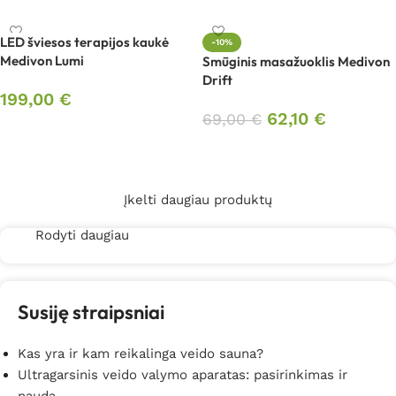
LED šviesos terapijos kaukė
-10%
Medivon Lumi
Smūginis masažuoklis Medivon
Drift
199,00
€
62,10
€
69,00
€
Į krepšelį
Į krepšelį
Įkelti daugiau produktų
Rodyti daugiau
Susiję straipsniai
Kas yra ir kam reikalinga veido sauna?
Ultragarsinis veido valymo aparatas: pasirinkimas ir