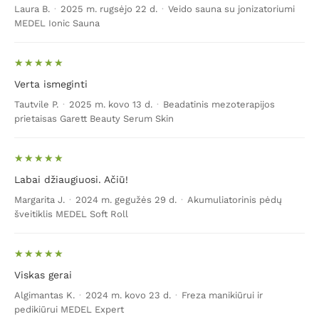
Laura B.
·
2025 m. rugsėjo 22 d.
·
Veido sauna su jonizatoriumi
MEDEL Ionic Sauna
Verta ismeginti
Tautvile P.
·
2025 m. kovo 13 d.
·
Beadatinis mezoterapijos
prietaisas Garett Beauty Serum Skin
Labai džiaugiuosi. Ačiū!
Margarita J.
·
2024 m. gegužės 29 d.
·
Akumuliatorinis pėdų
šveitiklis MEDEL Soft Roll
Viskas gerai
Algimantas K.
·
2024 m. kovo 23 d.
·
Freza manikiūrui ir
pedikiūrui MEDEL Expert