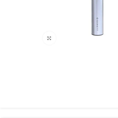
Spustelėkite, kad padidintumėte