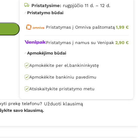
Pristatysime:
rugpjūčio 11 d. – 12 d.
Pristatymo būdai
Pristatymas į Omniva paštomatą
1,99 €
Pristatymas į namus su Venipak
2,90 €
Apmokėjimo būdai
Apmokėkite per el.bankininkystę
Apmokėkite bankiniu pavedimu
Atsiskaitykite pristatymo metu
kyti prekę telefonu?
Užduoti klausimą
šykite savo klausimą.