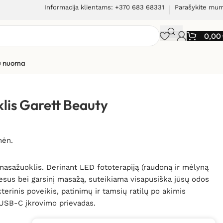
Informacija klientams: +370 683 68331
Parašykite mu
0,00
ių nuoma
klis Garett Beauty
mėn.
masažuoklis. Derinant LED fototerapiją (raudoną ir mėlyną
resus bei garsinį masažą, suteikiama visapusiška jūsų odos
kterinis poveikis, patinimų ir tamsių ratilų po akimis
 USB-C įkrovimo prievadas.