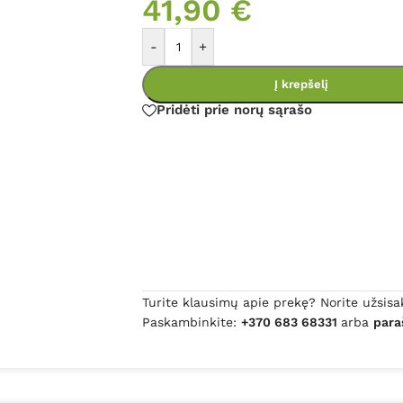
41,90
€
-
+
Į krepšelį
Pridėti prie norų sąrašo
Turite klausimų apie prekę? Norite užsisa
Paskambinkite:
+370 683 68331
arba
para