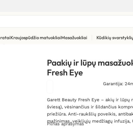
ratai
Kraujospūdžio matuokliai
Masažuokliai
Kūdikių svarstykl
ūpų masažuoklis Garett Beauty Fresh Eye
Paakių ir lūpų masažuo
Fresh Eye
Garantija: 24
Garett Beauty Fresh Eye – akių ir lūpų 
šviesą), vėsinančius ir šildančius komp
priežiūra. Anti-raukšlių poveikis, antiba
mažinimas, veikliųjų medžiagų infuzija,
Pilnas aprašymas