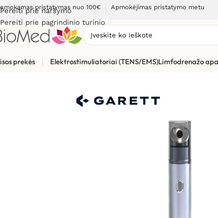
emokamas pristatymas nuo 100€
Apmokėjimas pristatymo metu
Pereiti prie naršymo
Pereiti prie pagrindinio turinio
isos prekės
Elektrostimuliatoriai (TENS/EMS)
Limfodrenažo apa
Pradžia
»
Masažuokliai
»
Elektriniai masažuokliai
»
Paakių ir l