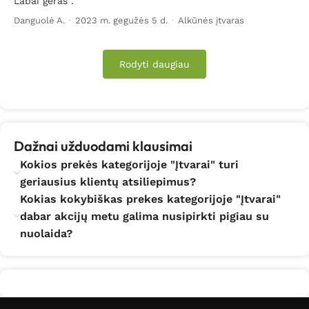
Labai geras .
Danguolė A.
·
2023 m. gegužės 5 d.
·
Alkūnės įtvaras
Rodyti daugiau
Dažnai užduodami klausimai
Kokios prekės kategorijoje "Įtvarai" turi
geriausius klientų atsiliepimus?
Kokias kokybiškas prekes kategorijoje "Įtvarai"
dabar akcijų metu galima nusipirkti pigiau su
nuolaida?