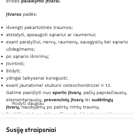
srities
palaikymo įtvarai
.
Įtvaras
padės:
išvengti pakartotinės traumos;
atstatyti, apsaugoti sąnariui ar raumeniui;
esant paralyžiui, nervų, raumenų, sausgyslių bei sąnario
uždegimams;
po sąnario išnirimų;
įtvirtinti;
šildyti;
ydingai laikysenai koreguoti;
esant jaunatvinei stuburo osteochondrozei ir t.t.
Galime pasiūlyti nuo
sporto įtvarų
, pačių paprasčiausių,
elementariausių,
prevencinių įtvarų
iki
sudėtingų
Rodyti daugiau
įtvarų,
naudojamų po patirtų rimtų traumų.
Reabilitacinės prekės pačioms įvairiausioms sritims –
įtvarai kaklui, alkūnei, riešui, plaštakai, juosmeniui,
Susiję straipsniai
nugarai, klubams, šlaunims, keliams, blauzdai, čiurnai,