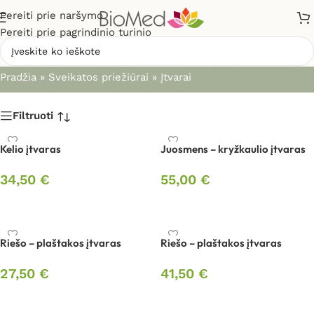
Pereiti prie naršymo
Pereiti prie pagrindinio turinio
Įtvarai
Pradžia
»
Sveikatos priežiūrai
»
Įtvarai
Filtruoti
Kelio įtvaras
Juosmens – kryžkaulio įtvaras
34,50
€
55,00
€
Į krepšelį
Pasirinkti savybes
Riešo – plaštakos įtvaras
Riešo – plaštakos įtvaras
27,50
€
41,50
€
Pasirinkti savybes
Pasirinkti savybes