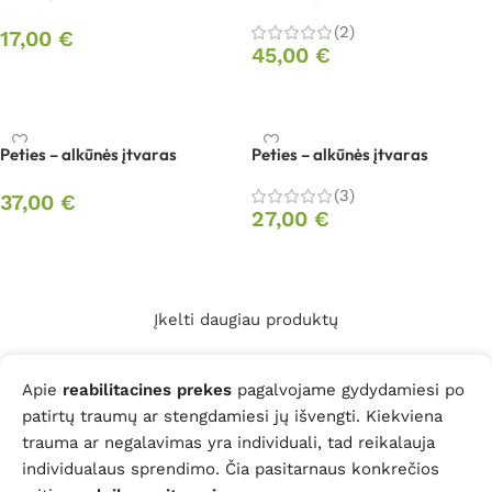
(2)
17,00
€
45,00
€
Pasirinkti savybes
Pasirinkti savybes
Peties – alkūnės įtvaras
Peties – alkūnės įtvaras
(3)
37,00
€
27,00
€
Pasirinkti savybes
Pasirinkti savybes
Įkelti daugiau produktų
Apie
reabilitacines prekes
pagalvojame gydydamiesi po
patirtų traumų ar stengdamiesi jų išvengti. Kiekviena
trauma ar negalavimas yra individuali, tad reikalauja
individualaus sprendimo. Čia pasitarnaus konkrečios