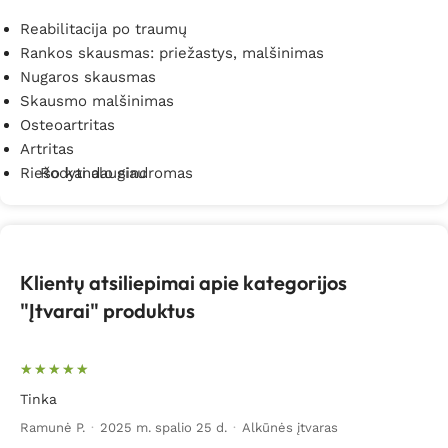
pėdai
ir t.t.
Reabilitacija po traumų
BioMed.lt
siūlomi įtvarai – puikus kainos ir kokybės
Rankos skausmas: priežastys, malšinimas
santykis.
BioMed.lt – natūralios, ekologiškos, sveikos
Nugaros skausmas
prekės Jums visada gera kaina!
Skausmo malšinimas
Osteoartritas
Artritas
Riešo kanalo sindromas
Rodyti daugiau
Klientų atsiliepimai apie kategorijos
"Įtvarai" produktus
Tinka
Ramunė P.
·
2025 m. spalio 25 d.
·
Alkūnės įtvaras