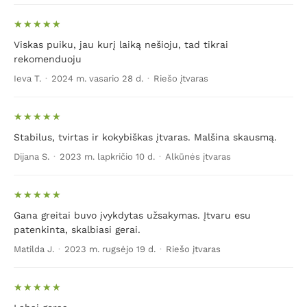
Viskas puiku, jau kurį laiką nešioju, tad tikrai
rekomenduoju
Ieva T.
·
2024 m. vasario 28 d.
·
Riešo įtvaras
Stabilus, tvirtas ir kokybiškas įtvaras. Malšina skausmą.
Dijana S.
·
2023 m. lapkričio 10 d.
·
Alkūnės įtvaras
Gana greitai buvo įvykdytas užsakymas. Įtvaru esu
patenkinta, skalbiasi gerai.
Matilda J.
·
2023 m. rugsėjo 19 d.
·
Riešo įtvaras