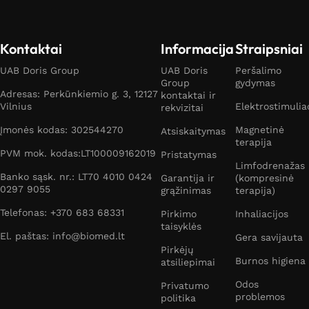
Kontaktai
Informacija
Straipsniai
UAB Doris Group
UAB Doris
Peršalimo
Group
gydymas
Adresas: Perkūnkiemio g. 3, 12127
kontaktai ir
Vilnius
Elektrostimulia
rekvizitai
Įmonės kodas: 302544270
Magnetinė
Atsiskaitymas
terapija
PVM mok. kodas:LT100009162019
Pristatymas
Limfodrenažas
Banko sąsk. nr.: LT70 4010 0424
Garantija ir
(kompresinė
0297 9055
grąžinimas
terapija)
Telefonas: +370 683 68331
Pirkimo
Inhaliacijos
taisyklės
El. paštas: info@biomed.lt
Gera savijauta
Pirkėjų
Burnos higiena
atsiliepimai
Odos
Privatumo
problemos
politika