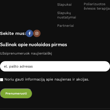
Poliarizuotos
Slapukai
šviesos terapija
Slapukų
nustatymai
Partneriai
Sekite mus:
Sužinok apie nuolaidas pirmas
Užsiprenumeruok naujienlaiškį
Noriu gauti informaciją apie naujienas ir akcijas.