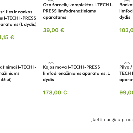
Oro žarnelių komplektas I-TECH I-
Ranko
PRESS limfodrenažiniams
limfod
srities ir rankos
aparatams
dydis
s I-TECH I-PRESS
aratams (L dydis)
39,00
€
103,
4,15
€
atinimai I-TECH I-
Kojos mova I-TECH I-PRESS
Pilvo 
nažiniams
limfodrenažiniams aparatams, L
TECH 
džiui)
dydis
aparat
178,00
€
99,
Įkelti daugiau prod