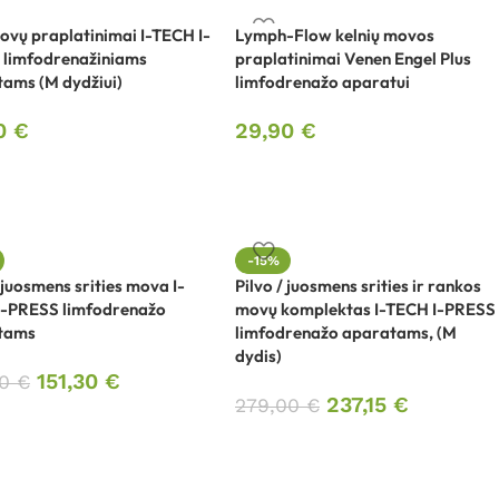
ovų praplatinimai I-TECH I-
Lymph-Flow kelnių movos
 limfodrenažiniams
praplatinimai Venen Engel Plus
ams (M dydžiui)
limfodrenažo aparatui
00
€
29,90
€
-15%
/ juosmens srities mova I-
Pilvo / juosmens srities ir rankos
I-PRESS limfodrenažo
movų komplektas I-TECH I-PRESS
tams
limfodrenažo aparatams, (M
dydis)
151,30
€
00
€
237,15
€
279,00
€