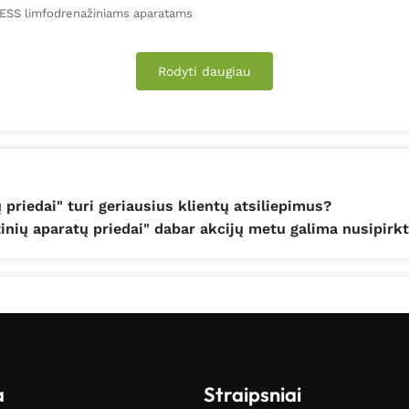
RESS limfodrenažiniams aparatams
Rodyti daugiau
priedai" turi geriausius klientų atsiliepimus?
nių aparatų priedai" dabar akcijų metu galima nusipirkt
a
Straipsniai