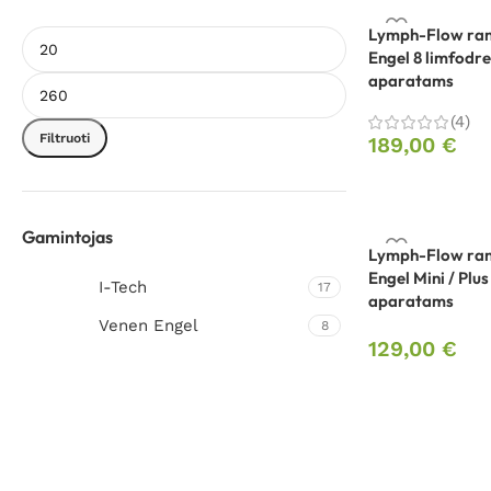
Lymph-Flow ra
Engel 8 limfodr
aparatams
(4)
Filtruoti
189,00
€
Gamintojas
Lymph-Flow ra
Engel Mini / Plu
I-Tech
17
aparatams
Venen Engel
8
129,00
€