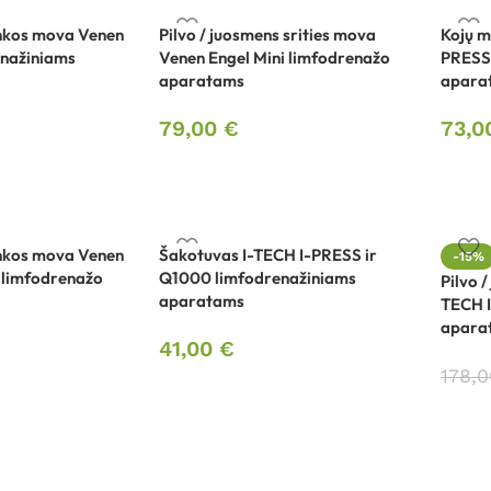
nkos mova Venen
Pilvo / juosmens srities mova
Kojų m
enažiniams
Venen Engel Mini limfodrenažo
PRESS
aparatams
aparat
79,00
€
73,
nkos mova Venen
Šakotuvas I-TECH I-PRESS ir
-15%
s limfodrenažo
Q1000 limfodrenažiniams
Pilvo 
aparatams
TECH 
apara
41,00
€
178,