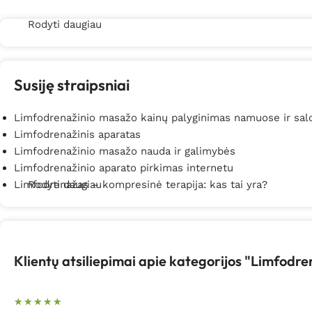
Rodyti daugiau
Susiję straipsniai
Limfodrenažinio masažo kainų palyginimas namuose ir sal
Limfodrenažinis aparatas
Limfodrenažinio masažo nauda ir galimybės
Limfodrenažinio aparato pirkimas internetu
Limfodrenažas – kompresinė terapija: kas tai yra?
Rodyti daugiau
Klientų atsiliepimai apie kategorijos "Limfodr