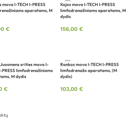
s mova I-TECH I-PRESS
Kojos mova I-TECH I-PRESS
renažiniams aparatams, M
limfodrenažiniams aparatams, M
dydis
00
€
156,00
€
/ Juosmens srities mova I-
Rankos mova I-TECH I-PRESS
I-PRESS limfodrenažiniams
limfodrenažo aparatams, (M
ams, M dydis
dydis)
00
€
103,00
€
uktų