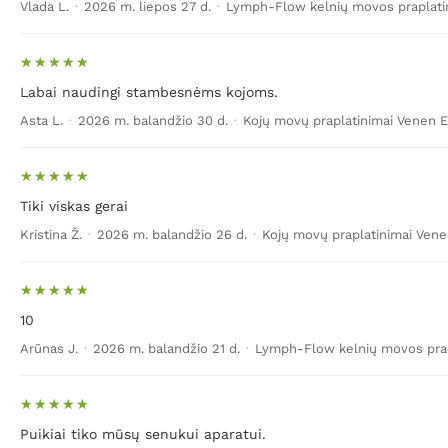
Vlada L.
·
2026 m. liepos 27 d.
·
Lymph-Flow kelnių movos praplati
Labai naudingi stambesnėms kojoms.
Asta L.
·
2026 m. balandžio 30 d.
·
Kojų movų praplatinimai Venen 
Tiki viskas gerai
Kristina Ž.
·
2026 m. balandžio 26 d.
·
Kojų movų praplatinimai Ven
10
Arūnas J.
·
2026 m. balandžio 21 d.
·
Lymph-Flow kelnių movos prap
Puikiai tiko mūsų senukui aparatui.