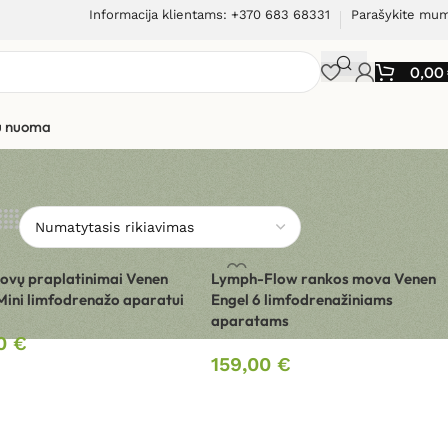
Informacija klientams: +370 683 68331
Parašykite mu
0,00
ių nuoma
ovų praplatinimai Venen
Lymph-Flow rankos mova Venen
Mini limfodrenažo aparatui
Engel 6 limfodrenažiniams
aparatams
90
€
159,00
€