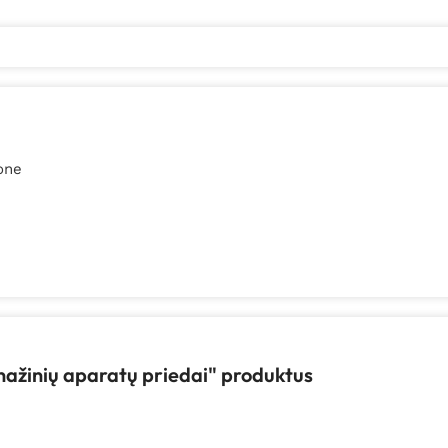
one
enažinių aparatų priedai" produktus