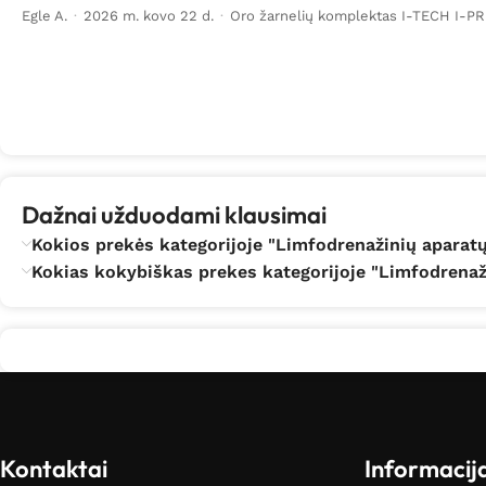
Egle A.
·
2026 m. kovo 22 d.
·
Oro žarnelių komplektas I-TECH I-P
Dažnai užduodami klausimai
Kokios prekės kategorijoje "Limfodrenažinių aparatų 
Kokias kokybiškas prekes kategorijoje "Limfodrenaži
Kontaktai
Informacij