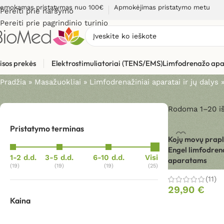
emokamas pristatymas nuo 100€
Apmokėjimas pristatymo metu
Pereiti prie naršymo
Pereiti prie pagrindinio turinio
Limfodrenažinių aparatų pr
isos prekės
Elektrostimuliatoriai (TENS/EMS)
Limfodrenažo apa
Pradžia
»
Masažuokliai
»
Limfodrenažiniai aparatai ir jų dalys
Rodoma 1–20 i
Pristatymo terminas
Kojų movų prapl
Engel limfodren
1-2 d.d.
3-5 d.d.
6-10 d.d.
Visi
aparatams
(19)
(19)
(19)
(25)
(11)
29,90
€
Kaina