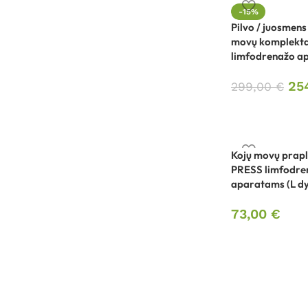
-15%
Pilvo / juosmens 
movų komplekta
limfodrenažo ap
25
299,00
€
Kojų movų prapl
PRESS limfodre
aparatams (L dy
73,00
€