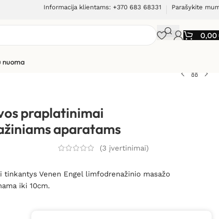
Informacija klientams: +370 683 68331
Parašykite mu
0,00
ių nuoma
platinimai Venen Engel limfodrenažiniams
os praplatinimai
ažiniams aparatams
(
3
įvertinimai)
 tinkantys Venen Engel limfodrenažinio masažo
nama iki 10cm.