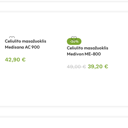
Celiulito masažuoklis
-20%
Medisana AC 900
Celiulito masažuoklis
Medivon ME-800
42,90
€
39,20
€
49,00
€