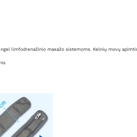
ngel limfodrenažinio masažo sistemoms. Kelnių movų apimtis
nis