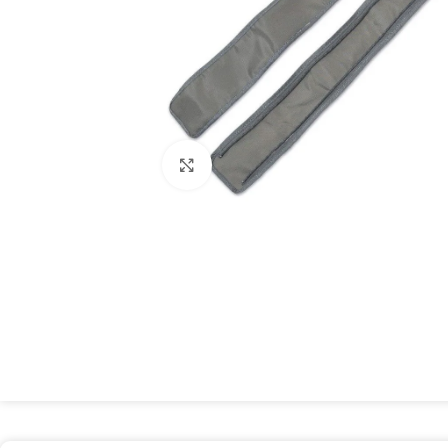
Spustelėkite, kad padidintumėte