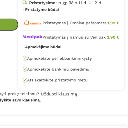
Pristatysime:
rugpjūčio 11 d. – 12 d.
Pristatymo būdai
Pristatymas į Omniva paštomatą
1,99 €
Pristatymas į namus su Venipak
2,90 €
Apmokėjimo būdai
Apmokėkite per el.bankininkystę
Apmokėkite bankiniu pavedimu
Atsiskaitykite pristatymo metu
kyti prekę telefonu?
Užduoti klausimą
šykite savo klausimą.