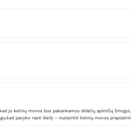
, kad jo kelnių movos bus pakankamos didelių apimčių žmogui, 
ugu,kad pavyko rasti išeitį – nusipirkti kelnių movos praplatin