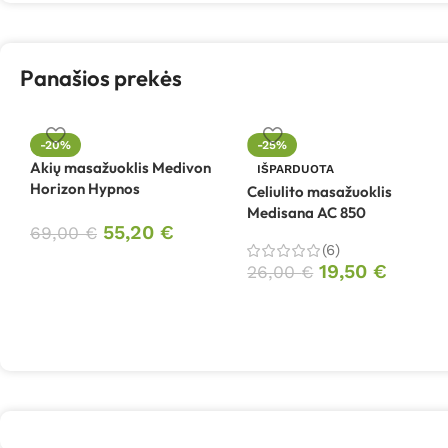
Panašios prekės
-20%
-25%
Akių masažuoklis Medivon
IŠPARDUOTA
Horizon Hypnos
Celiulito masažuoklis
Medisana AC 850
55,20
€
69,00
€
(6)
19,50
€
26,00
€