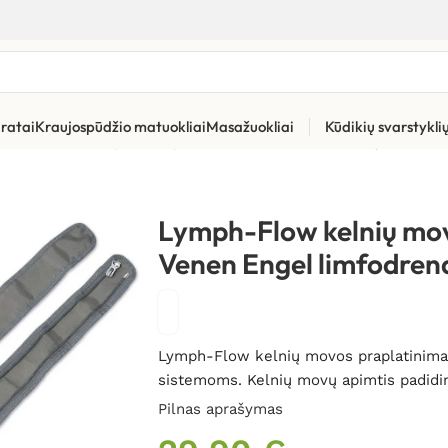
ratai
Kraujospūdžio matuokliai
Masažuokliai
Kūdikių svarstykl
»
Limfodrenažinių aparatų priedai
»
Lymph-Flow kelnių movos pra
Lymph-Flow kelnių mov
Venen Engel limfodren
Lymph-Flow kelnių movos praplatinimai
sistemoms. Kelnių movų apimtis padidi
Pilnas aprašymas