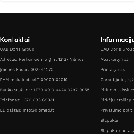
Kontaktai
Informacij
UAB Doris Group
UAB Doris Group 
Adresas: Perkūnkiemio g. 3, 12127 Vilnius
Atsiskaitymas
Įmonės kodas: 302544270
Pristatymas
PVM mok. kodas:LT100009162019
Garantija ir grą
Banko sąsk. nr.: LT70 4010 0424 0297 9055
Pirkimo taisyklė
Telefonas: +370 683 68331
Pirkėjų atsiliepi
El. paštas: info@biomed.lt
Privatumo politi
Slapukai
Slapukų nustat