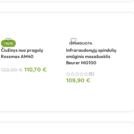
-10%
IŠPARDUOTA
Čiužinys nuo pragulų
Infraraudonųjų spindulių
K
Rossmax AM40
smūginis masažuoklis
C
Beurer MG100
110,70
€
123,00
€
(5)
109,90
€