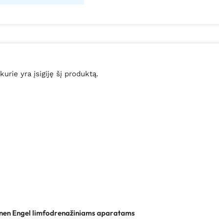
 kurie yra įsigiję šį produktą.
nen Engel limfodrenažiniams aparatams