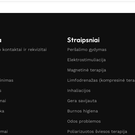
a
Straipsniai
kontaktai ir rekvizitai
Peršalimo gydymas
Elektrostimuliacija
Magnetinė terapija
žinimas
Limfodrenažas (kompresinė tera
s
Inhaliacijos
mai
Gera savijauta
ka
Burnos higiena
Odos problemos
ymai
Poliarizuotos šviesos terapija