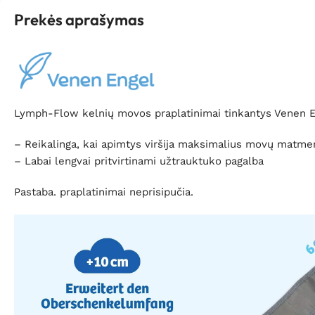
Prekės aprašymas
Lymph-Flow kelnių movos praplatinimai tinkantys Venen E
– Reikalinga, kai apimtys viršija maksimalius movų matme
– Labai lengvai pritvirtinami užtrauktuko pagalba
Pastaba. praplatinimai neprisipučia.