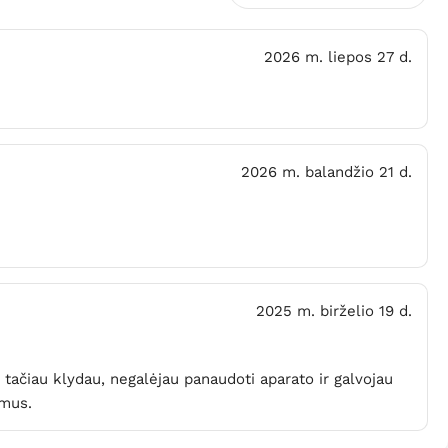
2026 m. liepos 27 d.
2026 m. balandžio 21 d.
2025 m. birželio 19 d.
tačiau klydau, negalėjau panaudoti aparato ir galvojau
imus.