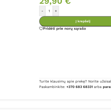
29,90
€
-
+
Į krepšelį
Pridėti prie norų sąrašo
Turite klausimų apie prekę? Norite užsisa
Paskambinkite:
+370 683 68331
arba
para