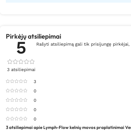
Pirkėjų atsiliepimai
5
Rašyti atsiliepimą gali tik prisijungę pirkėjai,
3 atsiliepimai
3
0
0
0
0
3 atsiliepimai apie
Lymph-Flow kelnių movos praplatinimai Ve