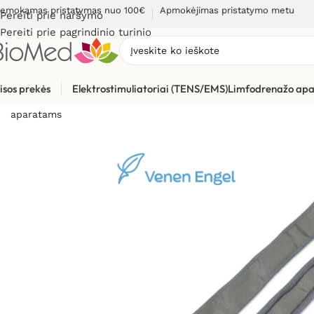
emokamas pristatymas nuo 100€
Apmokėjimas pristatymo metu
Pereiti prie naršymo
Pereiti prie pagrindinio turinio
isos prekės
Elektrostimuliatoriai (TENS/EMS)
Limfodrenažo apa
Pradžia
»
Masažuokliai
»
Limfodrenažiniai aparatai ir jų dalys
aparatams