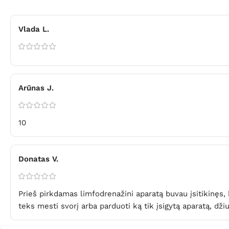
Vlada L.
Arūnas J.
10
Donatas V.
Prieš pirkdamas limfodrenažini aparatą buvau įsitikinęs
teks mesti svorį arba parduoti ką tik įsigytą aparatą, dži