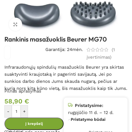
Spustelėkite, kad padidintumėte
Rankinis masažuoklis Beurer MG70
Garantija: 24mėn.
(
1
įvertinimas)
Infraraudonųjų spindulių masažuoklis Beurer yra skirtas
suaktyvinti kraujotaką ir pagerinti savijautą. Jei po
sunkios darbo dienos Jums skauda nugarą, pečius ar
kurią nors kitą kūno vietą, šis masažuoklis kaip tik Jums.
Pilnas aprašymas
58,90
€
Pristatysime:
-
+
rugpjūčio 11 d. – 12 d.
Pristatymo būdai
Į krepšelį