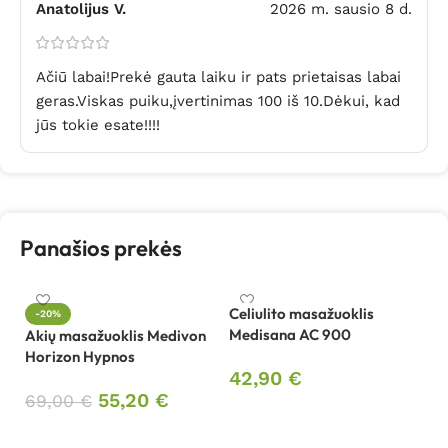
Anatolijus V.
2026 m. sausio 8 d.
Ačiū labai!Prekė gauta laiku ir pats prietaisas labai
geras.Viskas puiku,įvertinimas 100 iš 10.Dėkui, kad
jūs tokie esate!!!!
Panašios prekės
Celiulito masažuoklis
-20%
Medisana AC 900
Akių masažuoklis Medivon
Ce
Horizon Hypnos
M
42,90
€
55,20
€
69,00
€
5
Į krepšelį
Į krepšelį