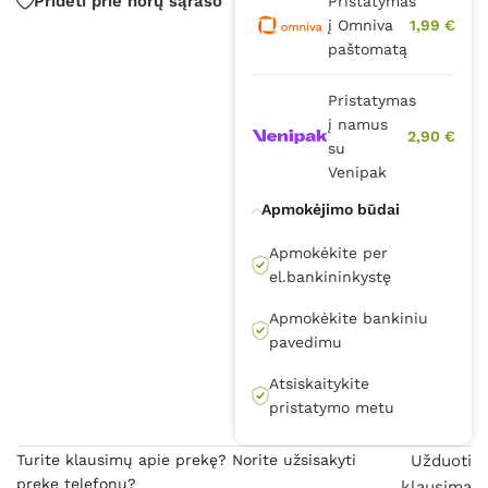
Pridėti prie norų sąrašo
Pristatymas
į Omniva
1,99 €
paštomatą
Pristatymas
į namus
2,90 €
su
Venipak
Apmokėjimo būdai
Apmokėkite per
el.bankininkystę
Apmokėkite bankiniu
pavedimu
Atsiskaitykite
pristatymo metu
Turite klausimų apie prekę? Norite užsisakyti
Užduoti
prekę telefonu?
klausimą