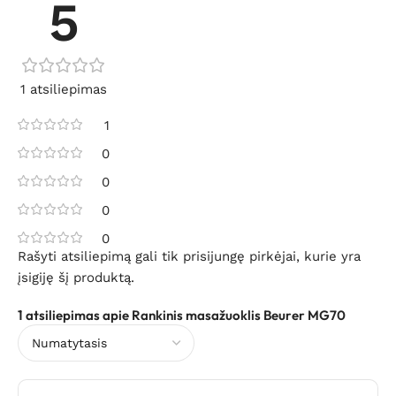
5
1 atsiliepimas
1
0
0
0
0
Rašyti atsiliepimą gali tik prisijungę pirkėjai, kurie yra
įsigiję šį produktą.
1 atsiliepimas apie
Rankinis masažuoklis Beurer MG70