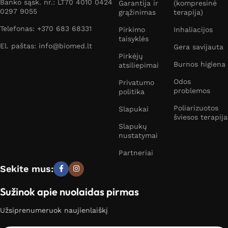
Banko sąsk. nr.: LT70 4010 0424
Garantija ir
(kompresinė
0297 9055
grąžinimas
terapija)
Telefonas: +370 683 68331
Pirkimo
Inhaliacijos
taisyklės
El. paštas: info@biomed.lt
Gera savijauta
Pirkėjų
Burnos higiena
atsiliepimai
Odos
Privatumo
problemos
politika
Poliarizuotos
Slapukai
šviesos terapija
Slapukų
nustatymai
Partneriai
Sekite mus:
Sužinok apie nuolaidas pirmas
Užsiprenumeruok naujienlaiškį