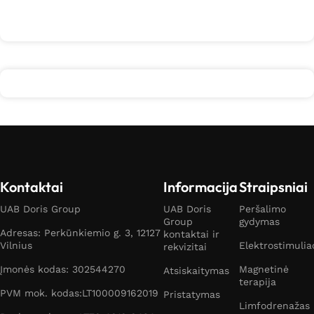
Kontaktai
Informacija
Straipsniai
UAB Doris Group
UAB Doris
Peršalimo
Group
gydymas
Adresas: Perkūnkiemio g. 3, 12127
kontaktai ir
Vilnius
Elektrostimulia
rekvizitai
Įmonės kodas: 302544270
Magnetinė
Atsiskaitymas
terapija
PVM mok. kodas:LT100009162019
Pristatymas
Limfodrenažas