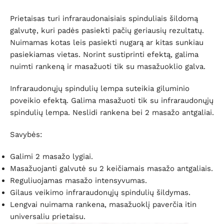
Prietaisas turi infraraudonaisiais spinduliais šildomą
galvutę, kuri padės pasiekti pačių geriausių rezultatų.
Nuimamas kotas leis pasiekti nugarą ar kitas sunkiau
pasiekiamas vietas. Norint sustiprinti efektą, galima
nuimti rankeną ir masažuoti tik su masažuoklio galva.
Infraraudonųjų spindulių lempa suteikia giluminio
poveikio efektą. Galima masažuoti tik su infraraudonųjų
spindulių lempa. Neslidi rankena bei 2 masažo antgaliai.
Savybės:
Galimi 2 masažo lygiai.
Masažuojanti galvutė su 2 keičiamais masažo antgaliais.
Reguliuojamas masažo intensyvumas.
Gilaus veikimo infraraudonųjų spindulių šildymas.
Lengvai nuimama rankena, masažuoklį paverčia itin
universaliu prietaisu.