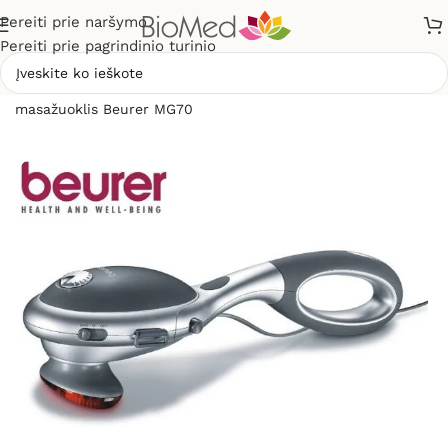
Pereiti prie naršymo
Pereiti prie pagrindinio turinio
Pradžia
»
Masažuokliai
»
Elektriniai masažuokliai
»
Rankinis
masažuoklis Beurer MG70