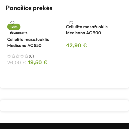
Panašios prekės
Celiulito masažuoklis
-25%
Medisana AC 900
Ce
IŠPARDUOTA
M
Celiulito masažuoklis
42,90
€
Medisana AC 850
5
Į krepšelį
(6)
19,50
€
26,00
€
Daugiau