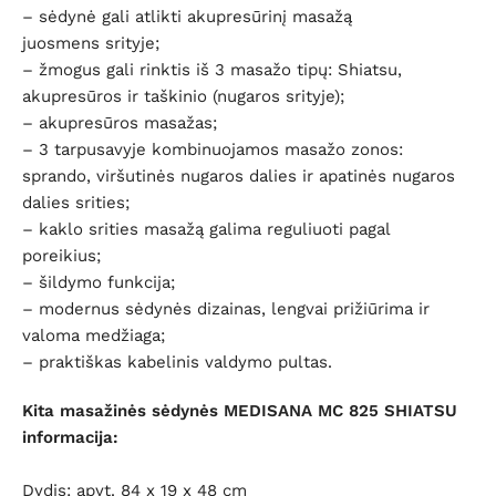
– sėdynė gali atlikti akupresūrinį masažą
juosmens srityje;
– žmogus gali rinktis iš 3 masažo tipų: Shiatsu,
akupresūros ir taškinio (nugaros srityje);
– akupresūros masažas;
– 3 tarpusavyje kombinuojamos masažo zonos:
sprando, viršutinės nugaros dalies ir apatinės nugaros
dalies srities;
– kaklo srities masažą galima reguliuoti pagal
poreikius;
– šildymo funkcija;
– modernus sėdynės dizainas, lengvai prižiūrima ir
valoma medžiaga;
– praktiškas kabelinis valdymo pultas.
Kita masažinės sėdynės MEDISANA MC 825 SHIATSU
informacija:
Dydis: apyt. 84 x 19 x 48 cm