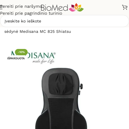
Pereiti prie naršymo
Pereiti prie pagrindinio turinio
Pradžia
»
Masažuokliai
»
Masažinės sėdynės
»
Masažinė
sėdynė Medisana MC 825 Shiatsu
-10%
IŠPARDUOTA