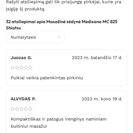
Rašyti atsiliepimą gali tik prisijungę pirkėjai, kurie yra
įsigiję šį produktą.
32 atsiliepimai apie
Masažinė sėdynė Medisana MC 825
Shiatsu
Juozas G.
2023 m. balandžio 17 d.
Puikiai veikia patenkintas pirkiniu
ALVYDAS P.
2023 m. kovo 19 d.
Kompaktiškas ir patogus irenginys naminiam
buitiniui masažui