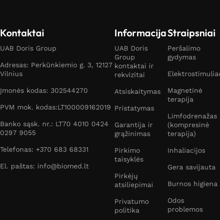
Kontaktai
Informacija
Straipsniai
UAB Doris Group
UAB Doris
Peršalimo
Group
gydymas
Adresas: Perkūnkiemio g. 3, 12127
kontaktai ir
Vilnius
Elektrostimulia
rekvizitai
Įmonės kodas: 302544270
Magnetinė
Atsiskaitymas
terapija
PVM mok. kodas:LT100009162019
Pristatymas
Limfodrenažas
Banko sąsk. nr.: LT70 4010 0424
Garantija ir
(kompresinė
0297 9055
grąžinimas
terapija)
Telefonas: +370 683 68331
Pirkimo
Inhaliacijos
taisyklės
El. paštas: info@biomed.lt
Gera savijauta
Pirkėjų
Burnos higiena
atsiliepimai
Odos
Privatumo
problemos
politika