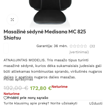
Spustelėkite, kad padidintumėte
Masažinė sėdynė Medisana MC 825
Shiatsu
Garantija: 36 mėn.
(
32
įvertinimai)
ATNAUJINTAS MODELIS. Tris masažo tipus turinti
masažinė sėdynė, kurios dėka sukamaisiais judesiais gali
būti atliekamas kombinuotas sprando, viršutinės nugaros
dalies ir apatinės nugaros dalies masažas.
Pilnas aprašymas
192,00
€
Neturime
172,80
€
Neturime
Pridėti prie norų sąrašo
Turite klausimų apie prekę? Norite užsisakyti
Užduoti