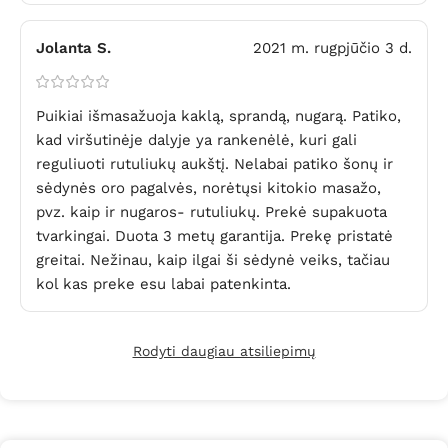
Jolanta S.
2021 m. rugpjūčio 3 d.
Puikiai išmasažuoja kaklą, sprandą, nugarą. Patiko,
kad viršutinėje dalyje ya rankenėlė, kuri gali
reguliuoti rutuliukų aukštį. Nelabai patiko šonų ir
sėdynės oro pagalvės, norėtųsi kitokio masažo,
pvz. kaip ir nugaros- rutuliukų. Prekė supakuota
tvarkingai. Duota 3 metų garantija. Prekę pristatė
greitai. Nežinau, kaip ilgai ši sėdynė veiks, tačiau
kol kas preke esu labai patenkinta.
Rodyti daugiau atsiliepimų