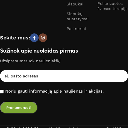
Poliarizuotos
Slapukai
šviesos terapija
Slapukų
nustatymai
Partneriai
Sekite mus:
Sužinok apie nuolaidas pirmas
Užsiprenumeruok naujienlaiškį
Noriu gauti informaciją apie naujienas ir akcijas.