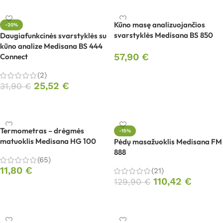
Kūno masę analizuojančios
-20%
svarstyklės Medisana BS 850
Daugiafunkcinės svarstyklės su
kūno analize Medisana BS 444
57,90
€
Connect
Į krepšelį
(2)
25,52
€
31,90
€
Į krepšelį
Termometras – drėgmės
-15%
matuoklis Medisana HG 100
Pėdų masažuoklis Medisana FM
888
(65)
11,80
€
(21)
110,42
€
129,90
€
Į krepšelį
Į krepšelį