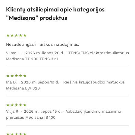
Klientų atsiliepimai apie kategorijos
"Medisana" produktus
Nesudėtingas ir aiškus naudojimas.
Vilma L.
·
2026 m. liepos 20 d.
·
TENS/EMS elektrostimuliatorius
Medisana TT 200 TENS 3in1
Ina D.
·
2026 m. liepos 19 d.
·
Riešinis kraujospūdžio matuoklis
Medisana BW 320
Vilija R.
·
2026 m. liepos 15 d.
·
Vabzdžių įkandimų malšinimo
prietaisas Medisana IB 100