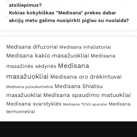
atsiliepimus?
Kokias kokybiškas "Medisana" prekes dabar
akcijų metu galima nusipirkti pigiau su nuolaida?
Medisana difuzoriai
Medisana inhaliatoriai
Medisana kaklo masažuokliai
Medisana
Medisana
masažinės sėdynės
masažuokliai
Medisana oro drėkintuvai
Medisana Shiatsu
Medisana pulsoksimetrai
masažuokliai
Medisana spaudimo matuokliai
Medisana svarstyklės
Medisana
Medisana TENS aparatai
termometrai