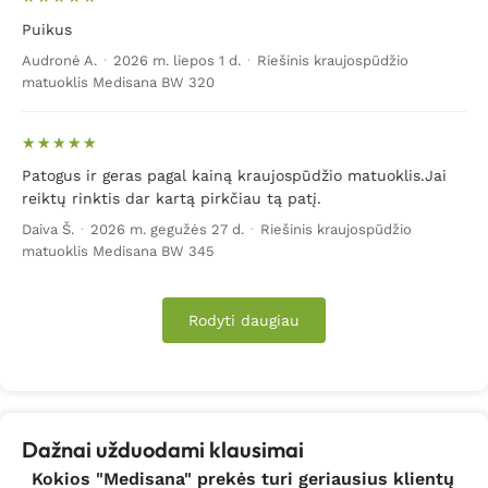
Puikus
Audronė A.
·
2026 m. liepos 1 d.
·
Riešinis kraujospūdžio
matuoklis Medisana BW 320
Patogus ir geras pagal kainą kraujospūdžio matuoklis.Jai
reiktų rinktis dar kartą pirkčiau tą patį.
Daiva Š.
·
2026 m. gegužės 27 d.
·
Riešinis kraujospūdžio
matuoklis Medisana BW 345
Rodyti daugiau
Dažnai užduodami klausimai
Kokios "Medisana" prekės turi geriausius klientų