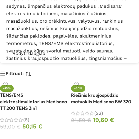
sėdynes, limpančius elektrodų padukus „Medisana“
elektrostimuliatoriams, masažinius čiužinius,
masažuoklius, oro drėkintuvus, valytuvus, rankinius
masažuoklius, riešinius kraujospūdžio matuoklius,
šildančias paklodes, pagalvėles, skaitmeninius
termometrus, TENS/EMS elektrostimuliatorius,
svarstykles kūno svoriui matuoti, veido saunas,
Rodyti daugiau
žastinius kraujospūdžio matuoklius, žingsniamačius –
apyrankes ir miego sekiklius..
Filtruoti
Domina „Medisana“ prekės? Prašome kreiptis
BioMed.lt
kontaktais
-15%
-20%
TENS/EMS
Riešinis kraujospūdžio
elektrostimuliatorius Medisana
matuoklis Medisana BW 320
TT 200 TENS 3in1
(22)
19,60
€
(8)
24,50
€
50,15
€
59,00
€
Į krepšelį
Į krepšelį