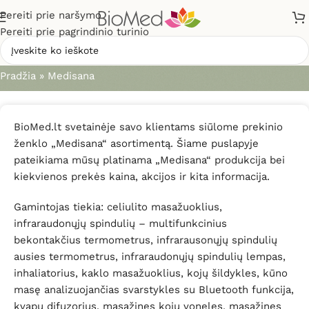
Pereiti prie naršymo
Pereiti prie pagrindinio turinio
Medisana
Pradžia
»
Medisana
BioMed.lt svetainėje savo klientams siūlome prekinio
ženklo „Medisana“ asortimentą. Šiame puslapyje
pateikiama mūsų platinama „Medisana“ produkcija bei
kiekvienos prekės kaina, akcijos ir kita informacija.
Gamintojas tiekia: celiulito masažuoklius,
infraraudonųjų spindulių – multifunkcinius
bekontakčius termometrus, infrarausonųjų spindulių
ausies termometrus, infraraudonųjų spindulių lempas,
inhaliatorius, kaklo masažuoklius, kojų šildykles, kūno
masę analizuojančias svarstykles su Bluetooth funkcija,
kvapų difuzorius, masažines kojų voneles, masažines