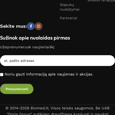
šviesos terapija
Slapukų
nustatymai
Partneriai
Sekite mus:
Sužinok apie nuolaidas pirmas
Užsiprenumeruok naujienlaiškį
Noriu gauti informaciją apie naujienas ir akcijas.
© 2014-2026 Biomed.lt. Visos teisės saugomos. Be UAB
"Doris Group" sutikimo draudžiama kopijuoti ir naudoti