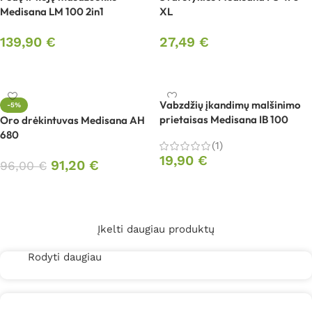
Medisana LM 100 2in1
XL
139,90
€
27,49
€
Į krepšelį
Į krepšelį
Vabzdžių įkandimų malšinimo
-5%
prietaisas Medisana IB 100
Oro drėkintuvas Medisana AH
680
(1)
19,90
€
91,20
€
96,00
€
Į krepšelį
Į krepšelį
Įkelti daugiau produktų
Rodyti daugiau