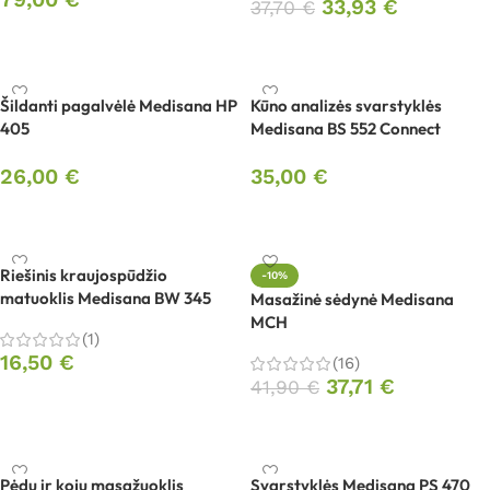
33,93
€
37,70
€
Į krepšelį
Į krepšelį
Šildanti pagalvėlė Medisana HP
Kūno analizės svarstyklės
405
Medisana BS 552 Connect
26,00
€
35,00
€
Į krepšelį
Į krepšelį
Riešinis kraujospūdžio
-10%
matuoklis Medisana BW 345
Masažinė sėdynė Medisana
MCH
(1)
16,50
€
(16)
37,71
€
41,90
€
Į krepšelį
Į krepšelį
Pėdų ir kojų masažuoklis
Svarstyklės Medisana PS 470