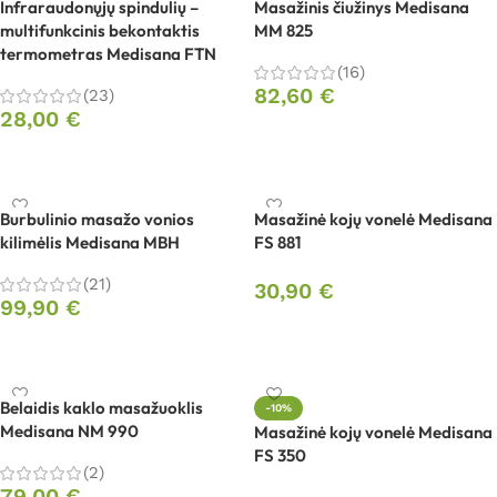
Infraraudonųjų spindulių –
Masažinis čiužinys Medisana
multifunkcinis bekontaktis
MM 825
termometras Medisana FTN
(16)
82,60
€
(23)
28,00
€
Į krepšelį
Į krepšelį
Burbulinio masažo vonios
Masažinė kojų vonelė Medisana
kilimėlis Medisana MBH
FS 881
(21)
30,90
€
99,90
€
Į krepšelį
Į krepšelį
Belaidis kaklo masažuoklis
-10%
Medisana NM 990
Masažinė kojų vonelė Medisana
FS 350
(2)
79,00
€