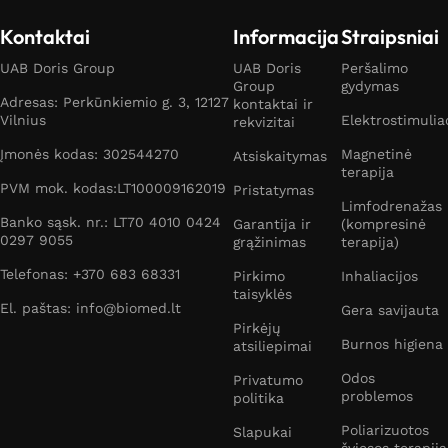
Kontaktai
Informacija
Straipsniai
UAB Doris Group
UAB Doris
Peršalimo
Group
gydymas
Adresas: Perkūnkiemio g. 3, 12127
kontaktai ir
Vilnius
Elektrostimulia
rekvizitai
Įmonės kodas: 302544270
Magnetinė
Atsiskaitymas
terapija
PVM mok. kodas:LT100009162019
Pristatymas
Limfodrenažas
Banko sąsk. nr.: LT70 4010 0424
Garantija ir
(kompresinė
0297 9055
grąžinimas
terapija)
Telefonas: +370 683 68331
Pirkimo
Inhaliacijos
taisyklės
El. paštas: info@biomed.lt
Gera savijauta
Pirkėjų
Burnos higiena
atsiliepimai
Odos
Privatumo
problemos
politika
Poliarizuotos
Slapukai