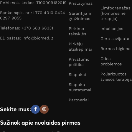
PVM mok. kodas:LT100009162019
Pristatymas
Limfodrenažas
Banko sąsk. nr.: LT70 4010 0424
Garantija ir
(kompresinė
0297 9055
grąžinimas
terapija)
Telefonas: +370 683 68331
Pirkimo
Inhaliacijos
taisyklės
El. paštas: info@biomed.lt
Gera savijauta
Pirkėjų
Burnos higiena
atsiliepimai
Odos
Privatumo
problemos
politika
Poliarizuotos
Slapukai
šviesos terapija
Slapukų
nustatymai
Partneriai
Sekite mus:
Sužinok apie nuolaidas pirmas