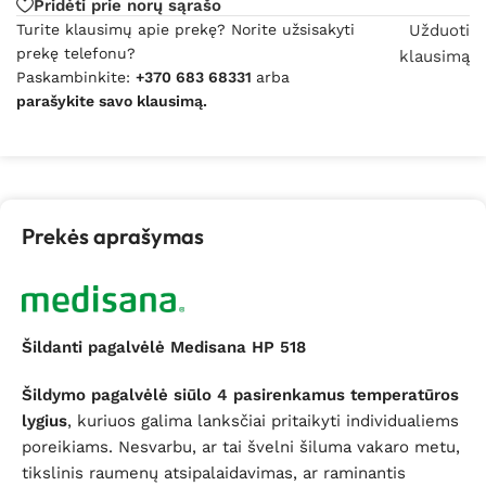
Pridėti prie norų sąrašo
Turite klausimų apie prekę? Norite užsisakyti
Užduoti
prekę telefonu?
klausimą
Paskambinkite:
+370 683 68331
arba
parašykite savo klausimą.
Prekės aprašymas
Šildanti pagalvėlė Medisana HP 518
Šildymo pagalvėlė siūlo 4 pasirenkamus temperatūros
lygius
, kuriuos galima lanksčiai pritaikyti individualiems
poreikiams. Nesvarbu, ar tai švelni šiluma vakaro metu,
tikslinis raumenų atsipalaidavimas, ar raminantis