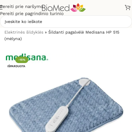
Pereiti prie naršymo
Pereiti prie pagrindinio turinio
Pradžia
»
Sveikatos priežiūrai
»
Šildytuvai, šildyklės
»
Elektrinės šildyklės
»
Šildanti pagalvėlė Medisana HP 515
(mėlyna)
-15%
IŠPARDUOTA