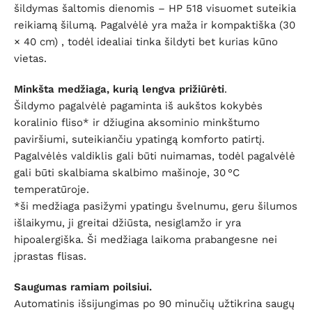
šildymas šaltomis dienomis – HP 518 visuomet suteikia
reikiamą šilumą. Pagalvėlė yra maža ir kompaktiška (30
× 40 cm) , todėl idealiai tinka šildyti bet kurias kūno
vietas.
Minkšta medžiaga, kurią lengva prižiūrėti
.
Šildymo pagalvėlė pagaminta iš aukštos kokybės
koralinio fliso* ir džiugina aksominio minkštumo
paviršiumi, suteikiančiu ypatingą komforto patirtį.
Pagalvėlės valdiklis gali būti nuimamas, todėl pagalvėlė
gali būti skalbiama skalbimo mašinoje, 30 °C
temperatūroje.
*ši medžiaga pasižymi ypatingu švelnumu, geru šilumos
išlaikymu, ji greitai džiūsta, nesiglamžo ir yra
hipoalergiška. Ši medžiaga laikoma prabangesne nei
įprastas flisas.
Saugumas ramiam poilsiui.
Automatinis išsijungimas po 90 minučių užtikrina saugų