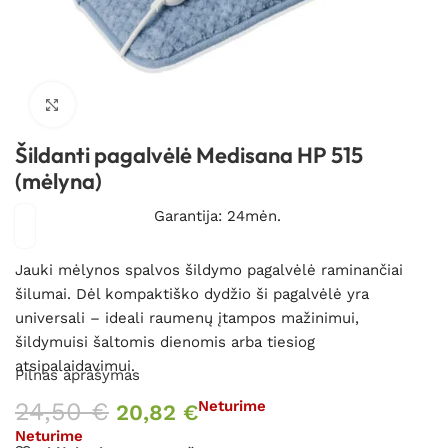
Spustelėkite, kad padidintumėte
Šildanti pagalvėlė Medisana HP 515
(mėlyna)
Garantija: 24mėn.
Jauki mėlynos spalvos šildymo pagalvėlė raminančiai
šilumai. Dėl kompaktiško dydžio ši pagalvėlė yra
universali – ideali raumenų įtampos mažinimui,
šildymuisi šaltomis dienomis arba tiesiog
atsipalaidavimui.
Pilnas aprašymas
24,50
€
Neturime
20,82
€
Neturime