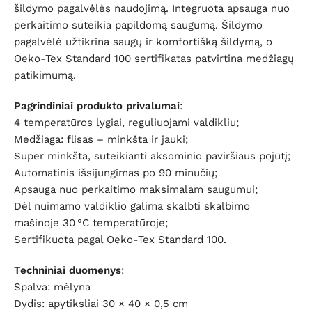
šildymo pagalvėlės naudojimą. Integruota apsauga nuo
perkaitimo suteikia papildomą saugumą. Šildymo
pagalvėlė užtikrina saugų ir komfortišką šildymą, o
Oeko-Tex Standard 100 sertifikatas patvirtina medžiagų
patikimumą.
Pagrindiniai produkto privalumai
:
4 temperatūros lygiai, reguliuojami valdikliu;
Medžiaga: flisas – minkšta ir jauki;
Super minkšta, suteikianti aksominio paviršiaus pojūtį;
Automatinis išsijungimas po 90 minučių;
Apsauga nuo perkaitimo maksimalam saugumui;
Dėl nuimamo valdiklio galima skalbti skalbimo
mašinoje 30 °C temperatūroje;
Sertifikuota pagal Oeko-Tex Standard 100.
Techniniai duomenys
:
Spalva: mėlyna
Dydis: apytiksliai 30 × 40 × 0,5 cm