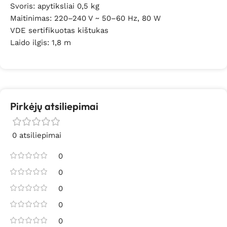
Svoris: apytiksliai 0,5 kg
Maitinimas: 220–240 V ~ 50–60 Hz, 80 W
VDE sertifikuotas kištukas
Laido ilgis: 1,8 m
Pirkėjų atsiliepimai
0 atsiliepimai
0
0
0
0
0