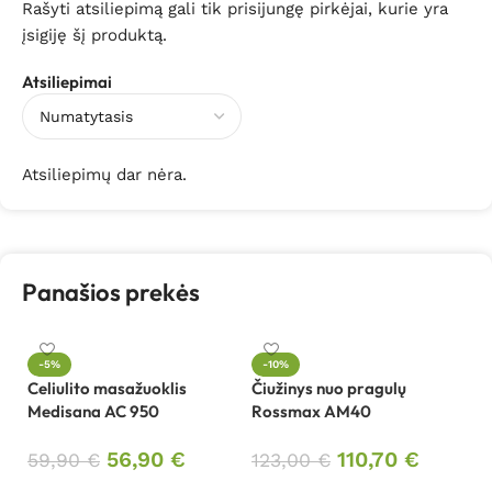
Rašyti atsiliepimą gali tik prisijungę pirkėjai, kurie yra
įsigiję šį produktą.
Atsiliepimai
Atsiliepimų dar nėra.
Panašios prekės
-5%
-10%
Celiulito masažuoklis
Čiužinys nuo pragulų
Da
Medisana AC 950
Rossmax AM40
el
T
56,90
€
110,70
€
59,90
€
123,00
€