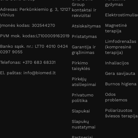
Group
gydymas
Adresas: Perkūnkiemio g. 3, 12127
kontaktai ir
Vilnius
Elektrostimulia
rekvizitai
Įmonės kodas: 302544270
Magnetinė
Atsiskaitymas
terapija
PVM mok. kodas:LT100009162019
Pristatymas
Limfodrenažas
Banko sąsk. nr.: LT70 4010 0424
Garantija ir
(kompresinė
0297 9055
grąžinimas
terapija)
Telefonas: +370 683 68331
Pirkimo
Inhaliacijos
taisyklės
El. paštas: info@biomed.lt
Gera savijauta
Pirkėjų
Burnos higiena
atsiliepimai
Odos
Privatumo
problemos
politika
Poliarizuotos
Slapukai
šviesos terapija
Slapukų
nustatymai
Partneriai