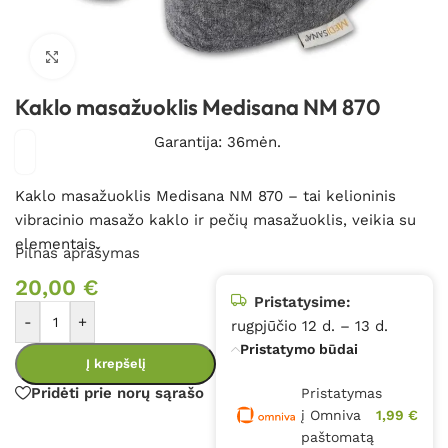
Spustelėkite, kad padidintumėte
Kaklo masažuoklis Medisana NM 870
Garantija: 36mėn.
Kaklo masažuoklis Medisana NM 870 – tai kelioninis
vibracinio masažo kaklo ir pečių masažuoklis, veikia su
elementais.
Pilnas aprašymas
20,00
€
Pristatysime:
-
+
rugpjūčio 12 d. – 13 d.
Pristatymo būdai
Į krepšelį
Pridėti prie norų sąrašo
Pristatymas
į Omniva
1,99 €
paštomatą