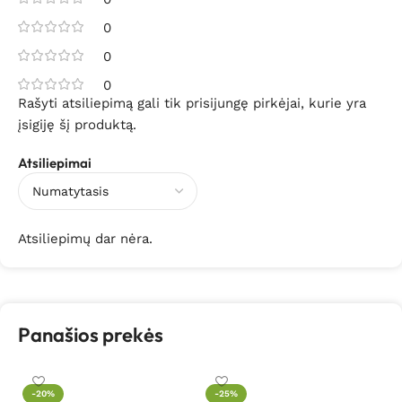
0
0
0
Rašyti atsiliepimą gali tik prisijungę pirkėjai, kurie yra
įsigiję šį produktą.
Atsiliepimai
Atsiliepimų dar nėra.
Panašios prekės
Ce
-20%
-25%