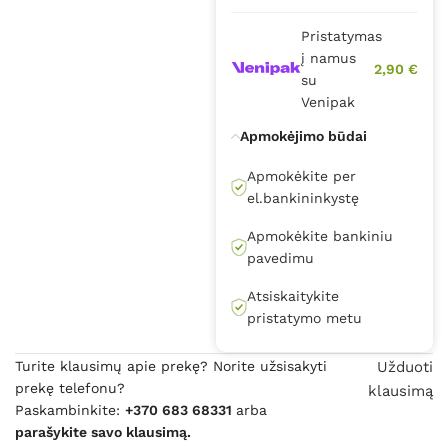
Pristatymas
į namus
2,90 €
su
Venipak
Apmokėjimo būdai
Apmokėkite per
el.bankininkystę
Apmokėkite bankiniu
pavedimu
Atsiskaitykite
pristatymo metu
Turite klausimų apie prekę? Norite užsisakyti
Užduoti
prekę telefonu?
klausimą
Paskambinkite:
+370 683 68331
arba
parašykite savo klausimą.