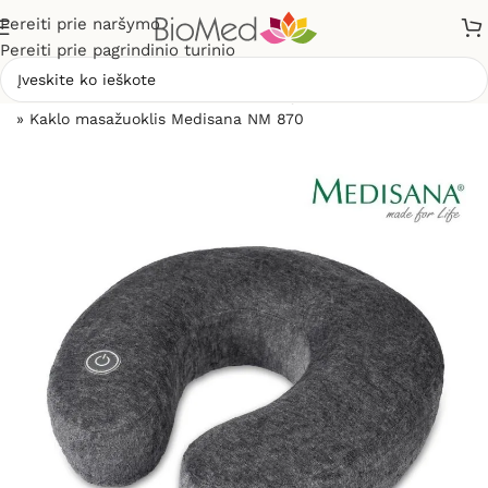
Pereiti prie naršymo
Pereiti prie pagrindinio turinio
Pradžia
»
Masažuokliai
»
Kaklo, pečių, sprando masažuokliai
»
Kaklo masažuoklis Medisana NM 870