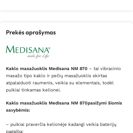
Prekės aprašymas
Kaklo masažuoklis Medisana NM 870
– tai vibracinio
masažo tipo kaklo ir pečių masažuoklis skirtas
atpalaiduoti raumenis, veikia su elementais, todėl
puikiai tinkamas kelionei.
Kaklo masažuoklis
Medisana NM 870
pasižymi šiomis
savybėmis:
– puikiai praverčia kelionėje kadangi veikia baterijų
pagalba;