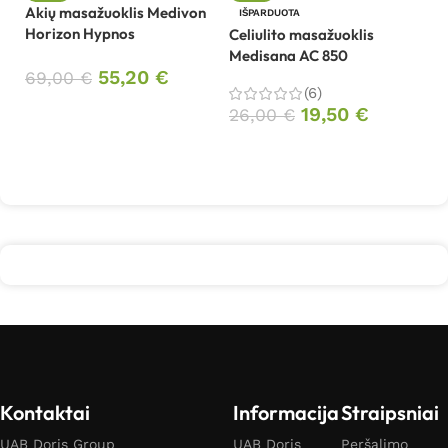
M
Akių masažuoklis Medivon
IŠPARDUOTA
Horizon Hypnos
Celiulito masažuoklis
4
Medisana AC 850
55,20
€
69,00
€
(6)
Į krepšelį
19,50
€
26,00
€
Daugiau
Kontaktai
Informacija
Straipsniai
UAB Doris Group
UAB Doris
Peršalimo