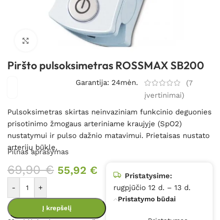
Spustelėkite, kad padidintumėte
Piršto pulsoksimetras ROSSMAX SB200
Garantija: 24mėn.
(
7
įvertinimai)
Pulsoksimetras skirtas neinvaziniam funkcinio deguonies
prisotinimo žmogaus arteriniame kraujyje (SpO2)
nustatymui ir pulso dažnio matavimui. Prietaisas nustato
arterijų būklę.
Pilnas aprašymas
69,90
€
55,92
€
Pristatysime:
-
+
rugpjūčio 12 d. – 13 d.
Pristatymo būdai
Į krepšelį