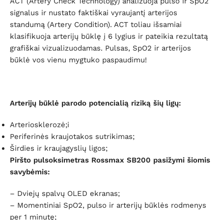
ACT (Artery Check Technology) analizuoja pulso ir SpO2
signalus ir nustato faktiškai vyraujantį arterijos
standumą (Artery Condition). ACT toliau išsamiai
klasifikuoja arterijų būklę į 6 lygius ir pateikia rezultatą
grafiškai vizualizuodamas. Pulsas, SpO2 ir arterijos
būklė vos vienu mygtuko paspaudimu!
Arterijų būklė parodo potencialią riziką šių ligų:
Arteriosklerozė;i
Periferinės kraujotakos sutrikimas;
Širdies ir kraujagyslių ligos;
Piršto pulsoksimetras Rossmax SB200 pasižymi šiomis
savybėmis:
– Dviejų spalvų OLED ekranas;
– Momentiniai SpO2, pulso ir arterijų būklės rodmenys
per 1 minutę;