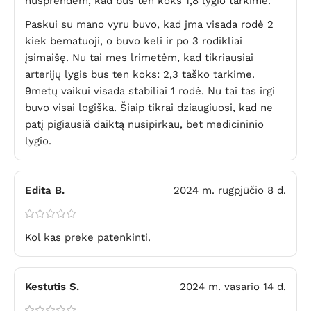
nusprendėm, kad bus ten koks 1,8 lygio tarkime.
Paskui su mano vyru buvo, kad jma visada rodė 2
kiek bematuoji, o buvo keli ir po 3 rodikliai
įsimaišę. Nu tai mes lrimetėm, kad tikriausiai
arterijų lygis bus ten koks: 2,3 taško tarkime.
9metų vaikui visada stabiliai 1 rodė. Nu tai tas irgi
buvo visai logiška. Šiaip tikrai dziaugiuosi, kad ne
patį pigiausiă daiktą nusipirkau, bet medicininio
lygio.
Edita B.
2024 m. rugpjūčio 8 d.
Kol kas preke patenkinti.
Kestutis S.
2024 m. vasario 14 d.