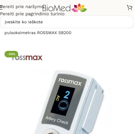
Pereiti prie naršymo
Pereiti prie pagrindinio turinio
Pradžia
»
Sveikatos priežiūrai
»
Pulsoksimetrai
»
Piršto
pulsoksimetras ROSSMAX SB200
-20%