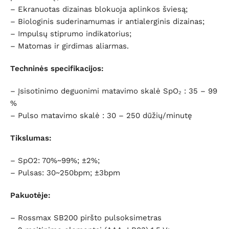
– Ekranuotas dizainas blokuoja aplinkos šviesą;
– Biologinis suderinamumas ir antialerginis dizainas;
– Impulsų stiprumo indikatorius;
– Matomas ir girdimas aliarmas.
Techninės specifikacijos:
– Įsisotinimo deguonimi matavimo skalė SpO₂ : 35 – 99
%
– Pulso matavimo skalė : 30 – 250 dūžių/minutę
Tikslumas:
– SpO2: 70%~99%; ±2%;
– Pulsas: 30~250bpm; ±3bpm
Pakuotėje:
– Rossmax SB200 piršto pulsoksimetras