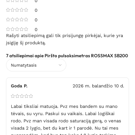
0
0
0
0
Rašyti atsiliepimą gali tik prisijungę pirkėjai, kurie yra
įsigiję šį produktą.
7 atsiliepimai apie
Piršto pulsoksimetras ROSSMAX SB200
Goda P.
2026 m. balandžio 10 d.
Labai tiksliai matuoja. Pvz mes bandem su mano
tėvais, su vyru. Paskui su vaikais. Labai logiškai
rodo. Pvz man visada rodo saturaciją gerą, o venas
visada 2 lygio, bet du kart ir 1 parodė. Nu tai mes