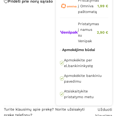
Pristatymas
Pridėti prie norų sąrašo
į Omniva
1,99 €
paštomatą
Pristatymas
į namus
2,90 €
su
Venipak
Apmokėjimo būdai
Apmokėkite per
el.bankininkystę
Apmokėkite bankiniu
pavedimu
Atsiskaitykite
pristatymo metu
Turite klausimų apie prekę? Norite užsisakyti
Užduoti
prekę telefonu?
klausimą