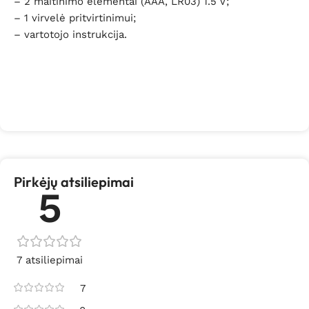
– 2 maitinimo elementai (AAA, LR03) 1.5 V;
– 1 virvelė pritvirtinimui;
– vartotojo instrukcija.
Pirkėjų atsiliepimai
5
7 atsiliepimai
7