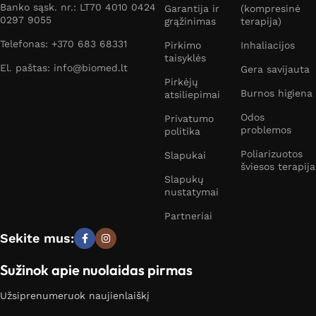
Banko sąsk. nr.: LT70 4010 0424
Garantija ir
(kompresinė
0297 9055
grąžinimas
terapija)
Telefonas: +370 683 68331
Pirkimo
Inhaliacijos
taisyklės
El. paštas: info@biomed.lt
Gera savijauta
Pirkėjų
Burnos higiena
atsiliepimai
Odos
Privatumo
problemos
politika
Poliarizuotos
Slapukai
šviesos terapija
Slapukų
nustatymai
Partneriai
Sekite mus:
Sužinok apie nuolaidas pirmas
Užsiprenumeruok naujienlaiškį