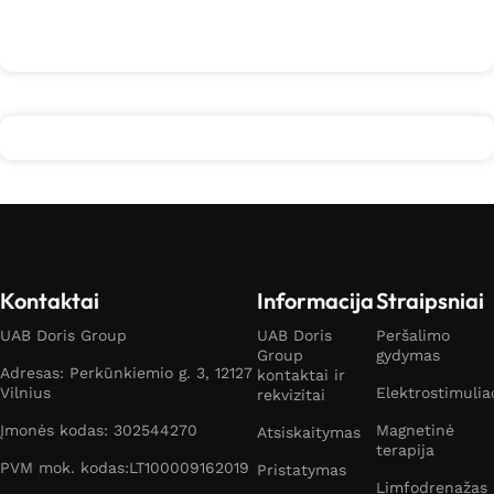
Kontaktai
Informacija
Straipsniai
UAB Doris Group
UAB Doris
Peršalimo
Group
gydymas
Adresas: Perkūnkiemio g. 3, 12127
kontaktai ir
Vilnius
Elektrostimulia
rekvizitai
Įmonės kodas: 302544270
Magnetinė
Atsiskaitymas
terapija
PVM mok. kodas:LT100009162019
Pristatymas
Limfodrenažas