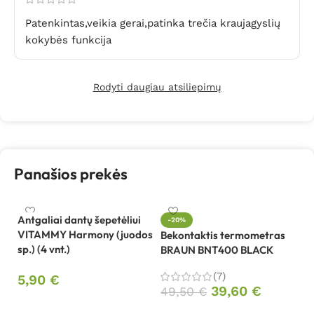
Patenkintas,veikia gerai,patinka trečia kraujagyslių
kokybės funkcija
Rodyti daugiau atsiliepimų
Panašios prekės
Antgaliai dantų šepetėliui
-20%
VITAMMY Harmony (juodos
Bekontaktis termometras
sp.) (4 vnt.)
BRAUN BNT400 BLACK
El
v
(7)
5,90
€
(k
39,60
€
49,50
€
Į krepšelį
1
Į krepšelį