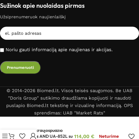
Sužinok apie nuolaidas pirmas
Užsiprenumeruok naujienlaiškį
Noriu gauti informaciją apie naujienas ir akcijas.
© 2014-2026 Biomed.lt. Visos teisės saugomos. Be UAB
"Doris Group" sutikimo draudžiama kopijuoti ir naudoti
puslapio Biomed.lt tekstinę ir vizualinę informaciją. OPS
sprendimas: UAB "Market Rats"
Žastinis kraujospūdžio
matuoklis AND UA-852L su
114,00
€
Neturime