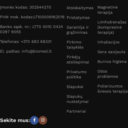
Įmonės kodas: 302544270
Magnetinė
Atsiskaitymas
terapija
PVM mok. kodas:LT100009162019
Pristatymas
Limfodrenažas
Banko sąsk. nr.: LT70 4010 0424
Garantija ir
(kompresinė
0297 9055
grąžinimas
terapija)
Telefonas: +370 683 68331
Pirkimo
Inhaliacijos
taisyklės
El. paštas: info@biomed.lt
Gera savijauta
Pirkėjų
Burnos higiena
atsiliepimai
Odos
Privatumo
problemos
politika
Poliarizuotos
Slapukai
šviesos terapija
Slapukų
nustatymai
Partneriai
Sekite mus: