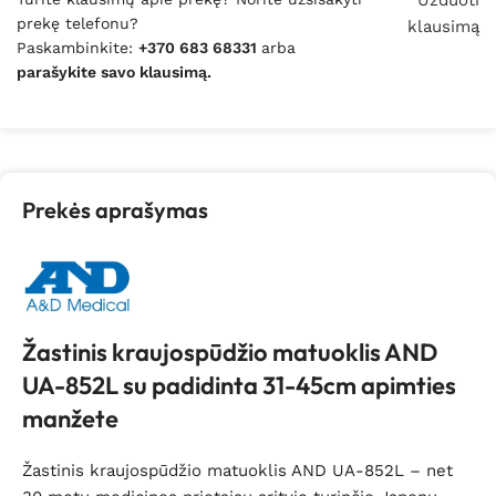
Užduoti
prekę telefonu?
klausimą
Paskambinkite:
+370 683 68331
arba
parašykite savo klausimą.
Prekės aprašymas
Žastinis kraujospūdžio matuoklis AND
UA-852L su padidinta 31-45cm apimties
manžete
Žastinis kraujospūdžio matuoklis AND UA-852L – net