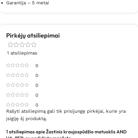
Garantija – 5 metai
Pirkėjų atsiliepimai
1 atsiliepimas
0
0
0
0
0
Rašyti atsiliepimą gali tik prisijungę pirkėjai, kurie yra
įsigiję šį produktą.
1 atsiliepimas apie
Žastinis kraujospūdžio matuoklis AND