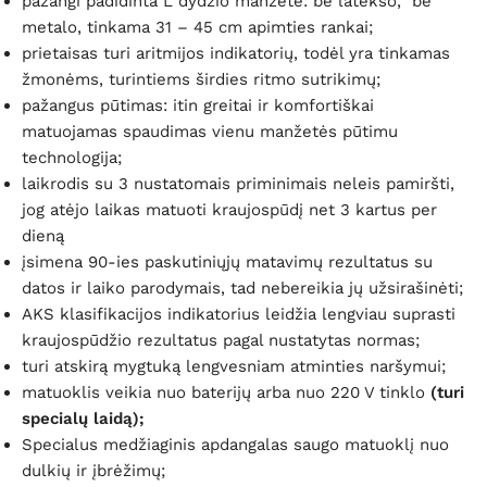
pažangi padidinta L dydžio manžetė: be latekso, be
metalo, tinkama 31 – 45 cm apimties rankai;
prietaisas turi aritmijos indikatorių, todėl yra tinkamas
žmonėms, turintiems širdies ritmo sutrikimų;
pažangus pūtimas: itin greitai ir komfortiškai
matuojamas spaudimas vienu manžetės pūtimu
technologija;
laikrodis su 3 nustatomais priminimais neleis pamiršti,
jog atėjo laikas matuoti kraujospūdį net 3 kartus per
dieną
įsimena 90-ies paskutiniųjų matavimų rezultatus su
datos ir laiko parodymais, tad nebereikia jų užsirašinėti;
AKS klasifikacijos indikatorius leidžia lengviau suprasti
kraujospūdžio rezultatus pagal nustatytas normas;
turi atskirą mygtuką lengvesniam atminties naršymui;
matuoklis veikia nuo baterijų arba nuo 220 V tinklo
(turi
specialų laidą);
Specialus medžiaginis apdangalas saugo matuoklį nuo
dulkių ir įbrėžimų;