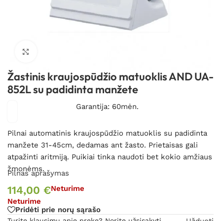
Spustelėkite, kad padidintumėte
Žastinis kraujospūdžio matuoklis AND UA-
852L su padidinta manžete
Garantija: 60mėn.
Pilnai automatinis kraujospūdžio matuoklis su padidinta
manžete 31-45cm, dedamas ant žasto. Prietaisas gali
atpažinti aritmiją.
Puikiai tinka naudoti bet kokio amžiaus
žmonėms.
Pilnas aprašymas
114,00
€
Neturime
Neturime
Pridėti prie norų sąrašo
Turite klausimų apie prekę? Norite užsisakyti