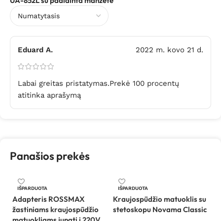
UA-852L su padidinta manžete
Eduard A.
2022 m. kovo 21 d.
Labai greitas pristatymas.Prekė 100 procentų
atitinka aprašymą
Panašios prekės
IŠPARDUOTA
IŠPARDUOTA
Adapteris ROSSMAX
Kraujospūdžio matuoklis su
Ri
žastiniams kraujospūdžio
stetoskopu Novama Classic
m
matuokliams jungti į 220V