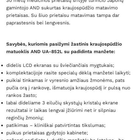
30 metų medicinos prietaisų srityje turinčio Japonų
gamintojo AND sukurtas kraujospūdžio matavimo
prietaisas. Su šiuo prietaisu matavimas tampa dar
paprastesnis bei lengvesnis.
Savybės, kuriomis pasižymi žastinis kraujospūdžio
matuoklis
AND UA-852L su padidinta manžete:
didelis LCD ekranas su šviečiančiais mygtukais;
komplektacijoje rasite specialų dėklą manžetei laikyti;
puikiai tinkamas ir vyresnio amžiaus žmonėms, pats
pučia orą į rankovę, išmatuoja kraujospūdį ir pulsą nuo
rankos žasto;
labai dideliame 3 eilučių skystųjų kristalų ekrane
rezultatai ir laikas lengvai įžiūrimi net ir silpniau
reginčių žmonių;
patikimas – kliniškai patvirtintas tikslumas;
puikus prietaisas gydytojo kabinete;