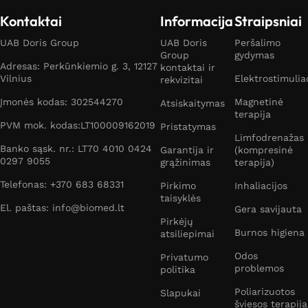
Kontaktai
Informacija
Straipsniai
UAB Doris Group
UAB Doris
Peršalimo
Group
gydymas
Adresas: Perkūnkiemio g. 3, 12127
kontaktai ir
Vilnius
Elektrostimulia
rekvizitai
Įmonės kodas: 302544270
Magnetinė
Atsiskaitymas
terapija
PVM mok. kodas:LT100009162019
Pristatymas
Limfodrenažas
Banko sąsk. nr.: LT70 4010 0424
Garantija ir
(kompresinė
0297 9055
grąžinimas
terapija)
Telefonas: +370 683 68331
Pirkimo
Inhaliacijos
taisyklės
El. paštas: info@biomed.lt
Gera savijauta
Pirkėjų
Burnos higiena
atsiliepimai
Odos
Privatumo
problemos
politika
Poliarizuotos
Slapukai
šviesos terapija