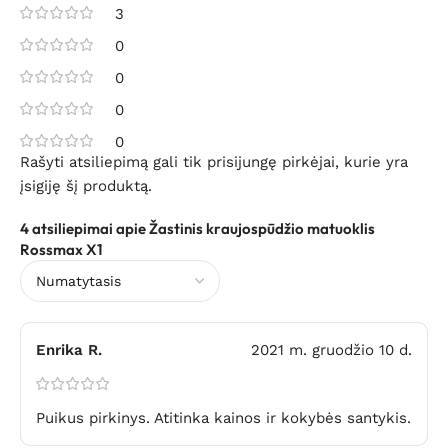
3
0
0
0
0
Rašyti atsiliepimą gali tik prisijungę pirkėjai, kurie yra
įsigiję šį produktą.
4 atsiliepimai apie
Žastinis kraujospūdžio matuoklis
Rossmax X1
Enrika R.
2021 m. gruodžio 10 d.
Puikus pirkinys. Atitinka kainos ir kokybės santykis.