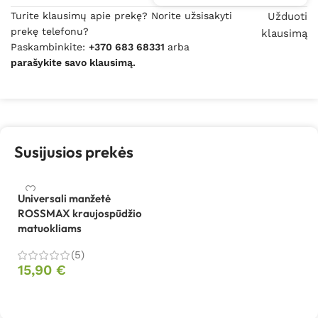
Turite klausimų apie prekę? Norite užsisakyti
Užduoti
prekę telefonu?
klausimą
Paskambinkite:
+370 683 68331
arba
parašykite savo klausimą.
Susijusios prekės
Universali manžetė
ROSSMAX kraujospūdžio
matuokliams
(5)
15,90
€
Į krepšelį