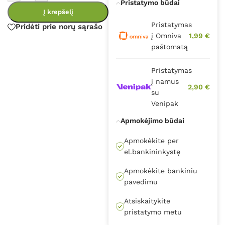
Pristatymo būdai
Į krepšelį
Pristatymas
Pridėti prie norų sąrašo
į Omniva
1,99 €
paštomatą
Pristatymas
į namus
2,90 €
su
Venipak
Apmokėjimo būdai
Apmokėkite per
el.bankininkystę
Apmokėkite bankiniu
pavedimu
Atsiskaitykite
pristatymo metu