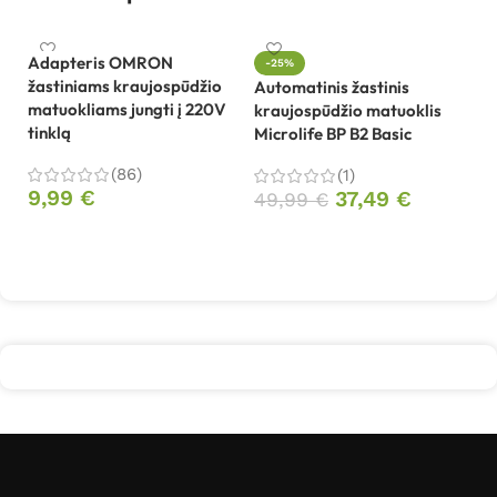
Adapteris OMRON
-25%
žastiniams kraujospūdžio
Automatinis žastinis
matuokliams jungti į 220V
kraujospūdžio matuoklis
Au
tinklą
Microlife BP B2 Basic
kr
Mi
(86)
(1)
9,99
€
37,49
€
49,99
€
8
Į krepšelį
Į krepšelį