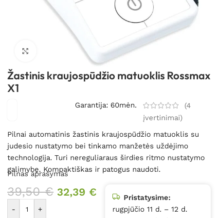
Spustelėkite, kad padidintumėte
Žastinis kraujospūdžio matuoklis Rossmax
X1
Garantija: 60mėn.
(
4
įvertinimai)
Pilnai automatinis žastinis kraujospūdžio matuoklis su
judesio nustatymo bei tinkamo manžetės uždėjimo
technologija. Turi nereguliaraus širdies ritmo nustatymo
galimybę. Kompaktiškas ir patogus naudoti.
Pilnas aprašymas
39,50
€
32,39
€
Pristatysime:
-
+
rugpjūčio 11 d. – 12 d.