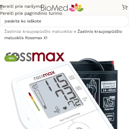
Pereiti prie naršymo
Pereiti prie pagrindinio turinio
Pradžia
»
Sveikatos priežiūrai
»
Kraujospūdžio matuokliai
»
Žastiniai kraujospūdžio matuokliai
»
Žastinis kraujospūdžio
matuoklis Rossmax X1
-18%