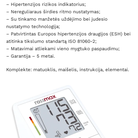
– Hipertenzijos rizikos indikatorius;
– Nereguliaraus širdies ritmo nustatymas;
– Su tinkamo manžetės uždėjimo bei judesio
nustatymo technologija;
– Patvirtintas Europos hipertenzijos draugijos (ESH) bei
atitinka tikslumo standartą ISO 81060-2;
– Matavimai atliekami vieno mygtuko paspaudimu;
– Garantija – 5 metai.
Komplekte: matuoklis, maišelis, instrukcija, elementai.