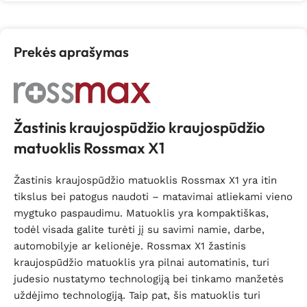
Prekės aprašymas
Žastinis kraujospūdžio kraujospūdžio
matuoklis Rossmax X1
Žastinis kraujospūdžio matuoklis Rossmax X1 yra itin
tikslus bei patogus naudoti – matavimai atliekami vieno
mygtuko paspaudimu. Matuoklis yra kompaktiškas,
todėl visada galite turėti jį su savimi namie, darbe,
automobilyje ar kelionėje. Rossmax X1 žastinis
kraujospūdžio matuoklis yra pilnai automatinis, turi
judesio nustatymo technologiją bei tinkamo manžetės
uždėjimo technologiją. Taip pat, šis matuoklis turi