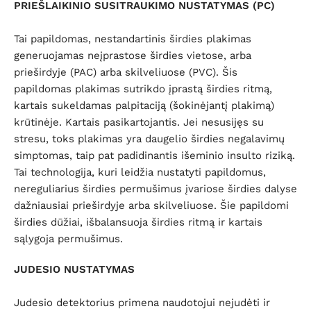
PRIEŠLAIKINIO SUSITRAUKIMO NUSTATYMAS (PC)
Tai papildomas, nestandartinis širdies plakimas
generuojamas neįprastose širdies vietose, arba
prieširdyje (PAC) arba skilveliuose (PVC). Šis
papildomas plakimas sutrikdo įprastą širdies ritmą,
kartais sukeldamas palpitaciją (šokinėjantį plakimą)
krūtinėje. Kartais pasikartojantis. Jei nesusijęs su
stresu, toks plakimas yra daugelio širdies negalavimų
simptomas, taip pat padidinantis išeminio insulto riziką.
Tai technologija, kuri leidžia nustatyti papildomus,
nereguliarius širdies permušimus įvariose širdies dalyse
dažniausiai prieširdyje arba skilveliuose. Šie papildomi
širdies dūžiai, išbalansuoja širdies ritmą ir kartais
sąlygoja permušimus.
JUDESIO NUSTATYMAS
Judesio detektorius primena naudotojui nejudėti ir