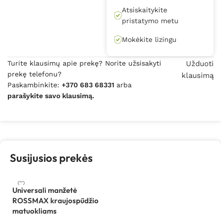
Atsiskaitykite
pristatymo metu
Mokėkite lizingu
Turite klausimų apie prekę? Norite užsisakyti
Užduoti
prekę telefonu?
klausimą
Paskambinkite:
+370 683 68331
arba
parašykite savo klausimą.
Susijusios prekės
Universali manžetė
ROSSMAX kraujospūdžio
matuokliams