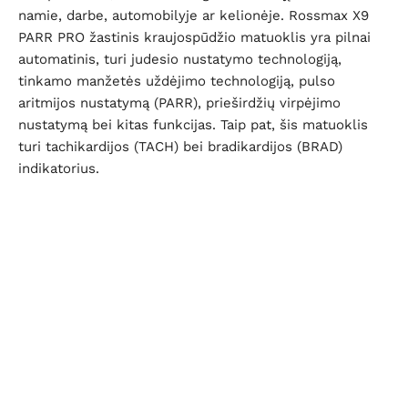
namie, darbe, automobilyje ar kelionėje. Rossmax X9
PARR PRO žastinis kraujospūdžio matuoklis yra pilnai
automatinis, turi judesio nustatymo technologiją,
tinkamo manžetės uždėjimo technologiją, pulso
aritmijos nustatymą (PARR), prieširdžių virpėjimo
nustatymą bei kitas funkcijas. Taip pat, šis matuoklis
turi tachikardijos (TACH) bei bradikardijos (BRAD)
indikatorius.