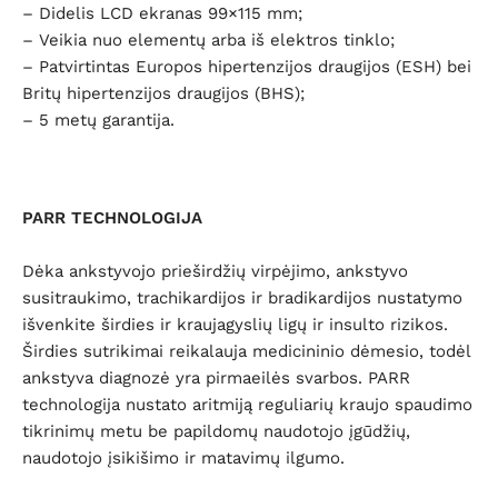
– Didelis LCD ekranas 99×115 mm;
– Veikia nuo elementų arba iš elektros tinklo;
– Patvirtintas Europos hipertenzijos draugijos (ESH) bei
Britų hipertenzijos draugijos (BHS);
– 5 metų garantija.
PARR TECHNOLOGIJA
Dėka ankstyvojo prieširdžių virpėjimo, ankstyvo
susitraukimo, trachikardijos ir bradikardijos nustatymo
išvenkite širdies ir kraujagyslių ligų ir insulto rizikos.
Širdies sutrikimai reikalauja medicininio dėmesio, todėl
ankstyva diagnozė yra pirmaeilės svarbos. PARR
technologija nustato aritmiją reguliarių kraujo spaudimo
tikrinimų metu be papildomų naudotojo įgūdžių,
naudotojo įsikišimo ir matavimų ilgumo.