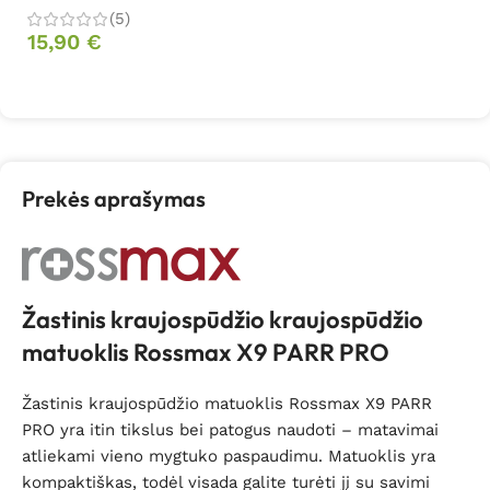
(5)
15,90
€
Į krepšelį
Prekės aprašymas
Žastinis kraujospūdžio kraujospūdžio
matuoklis Rossmax X9 PARR PRO
Žastinis kraujospūdžio matuoklis Rossmax X9 PARR
PRO yra itin tikslus bei patogus naudoti – matavimai
atliekami vieno mygtuko paspaudimu. Matuoklis yra
kompaktiškas, todėl visada galite turėti jį su savimi