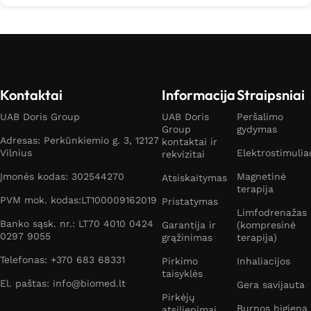
Kontaktai
Informacija
Straipsniai
UAB Doris Group
UAB Doris
Peršalimo
Group
gydymas
Adresas: Perkūnkiemio g. 3, 12127
kontaktai ir
Vilnius
Elektrostimulia
rekvizitai
Įmonės kodas: 302544270
Magnetinė
Atsiskaitymas
terapija
PVM mok. kodas:LT100009162019
Pristatymas
Limfodrenažas
Banko sąsk. nr.: LT70 4010 0424
Garantija ir
(kompresinė
0297 9055
grąžinimas
terapija)
Telefonas: +370 683 68331
Pirkimo
Inhaliacijos
taisyklės
El. paštas: info@biomed.lt
Gera savijauta
Pirkėjų
Burnos higiena
atsiliepimai