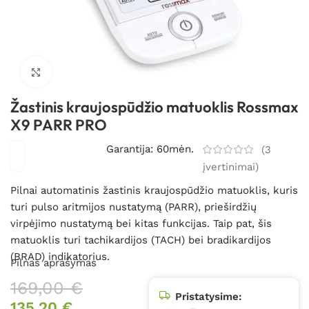
Spustelėkite, kad padidintumėte
Žastinis kraujospūdžio matuoklis Rossmax
X9 PARR PRO
Garantija: 60mėn.
(
3
įvertinimai)
Pilnai automatinis žastinis kraujospūdžio matuoklis, kuris
turi pulso aritmijos nustatymą (PARR), prieširdžių
virpėjimo nustatymą bei kitas funkcijas. Taip pat, šis
matuoklis turi tachikardijos (TACH) bei bradikardijos
(BRAD) indikatorius.
Pilnas aprašymas
169,00
€
Pristatysime:
135,20
€