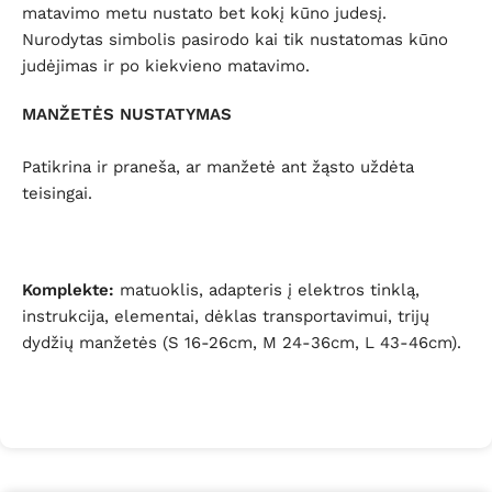
matavimo metu nustato bet kokį kūno judesį.
Nurodytas simbolis pasirodo kai tik nustatomas kūno
judėjimas ir po kiekvieno matavimo.
MANŽETĖS NUSTATYMAS
Patikrina ir praneša, ar manžetė ant žąsto uždėta
teisingai.
Komplekte:
matuoklis, adapteris į elektros tinklą,
instrukcija, elementai, dėklas transportavimui, trijų
dydžių manžetės (S 16-26cm, M 24-36cm, L 43-46cm).