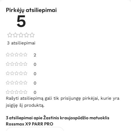
Pirkėjų atsiliepimai
5
3 atsiliepimai
2
0
0
0
0
Rašyti atsiliepimą gali tik prisijungę pirkėjai, kurie yra
įsigiję šį produktą.
3 atsiliepimai apie
Žastinis kraujospūdžio matuoklis
Rossmax X9 PARR PRO