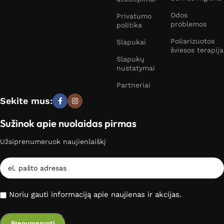
Odos
Privatumo
problemos
politika
Poliarizuotos
Slapukai
šviesos terapija
Slapukų
nustatymai
Partneriai
Sekite mus:
Sužinok apie nuolaidas pirmas
Užsiprenumeruok naujienlaiškį
Noriu gauti informaciją apie naujienas ir akcijas.