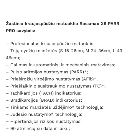
Žastinio kraujospūdžio matuoklio Rossmax X9 PARR
PRO savybės:
– Profesionalus kraujospūdžio matuoklis;
– Trijų dydžių manžetės (S 16-26cm, M 24-36cm, L 43-
46cm);
– Galimas ir automatinis, ir mechaninis matavimas;
– Pulso aritmijos nustatymas (PARR)*;
– Prieširdžių virpėjimo nustatymas (AFib)*;
– Priešlaikinio susitraukimo nustatymas (PC)*;
– Tachikardijos (TACH) indikatorius;
– Bradikardijos (BRAD) indikatorius;
– Tinkamo manžetės uždėjimo* technologija;
– Judesio nustatymo* technologija;
– Hipertenzijos rizikos nustatymas;
– 90 atminčių su data ir laiku;