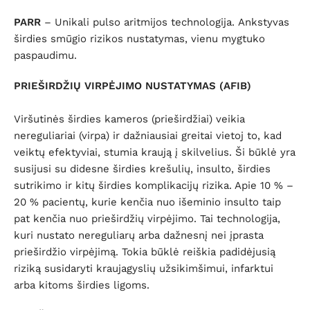
PARR
– Unikali pulso aritmijos technologija. Ankstyvas
širdies smūgio rizikos nustatymas, vienu mygtuko
paspaudimu.
PRIEŠIRDŽIŲ VIRPĖJIMO NUSTATYMAS (AFIB)
Viršutinės širdies kameros (prieširdžiai) veikia
nereguliariai (virpa) ir dažniausiai greitai vietoj to, kad
veiktų efektyviai, stumia kraują į skilvelius. Ši būklė yra
susijusi su didesne širdies krešulių, insulto, širdies
sutrikimo ir kitų širdies komplikacijų rizika. Apie 10 % –
20 % pacientų, kurie kenčia nuo išeminio insulto taip
pat kenčia nuo prieširdžių virpėjimo. Tai technologija,
kuri nustato nereguliarų arba dažnesnį nei įprasta
prieširdžio virpėjimą. Tokia būklė reiškia padidėjusią
riziką susidaryti kraujagyslių užsikimšimui, infarktui
arba kitoms širdies ligoms.