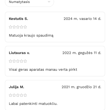
Kestutis S.
2024 m. vasario 14 d.
Matuoja kraujo spaudimą
Liutauras v.
2022 m. gegužės 11 d.
Visai geras aparatas manau verta pirkt
Julija M.
2021 m. gruodžio 21 d.
Labai patenkinti matuokliu.