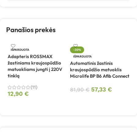
Panašios prekės
IŠPARDUOTA
-30%
Adapteris ROSSMAX
Kr
IŠPARDUOTA
žastiniams kraujospūdžio
s
Automatinis žastinis
matuokliams jungti į 220V
kraujospūdžio matuoklis
tinklą
Microlife BP B6 Afib Connect
1
(11)
57,33
€
81,90
€
12,90
€
Daugiau
Daugiau