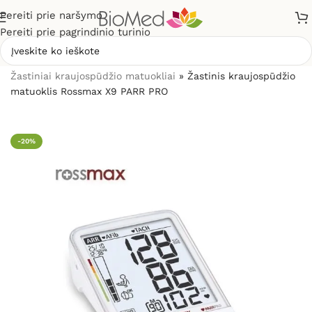
Pereiti prie naršymo
Pereiti prie pagrindinio turinio
Pradžia
»
Sveikatos priežiūrai
»
Kraujospūdžio matuokliai
»
Žastiniai kraujospūdžio matuokliai
»
Žastinis kraujospūdžio
matuoklis Rossmax X9 PARR PRO
-20%