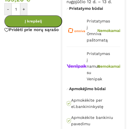
rugpjūčio 12 d. – 13 d.
Pristatymo būdai
-
+
Pristatymas
Į krepšelį
į
Pridėti prie norų sąrašo
Nemokamai
Omniva
paštomatą
Pristatymas
į
namus
Nemokamai
su
Venipak
Apmokėjimo būdai
Apmokėkite per
el.bankininkystę
Apmokėkite bankiniu
pavedimu