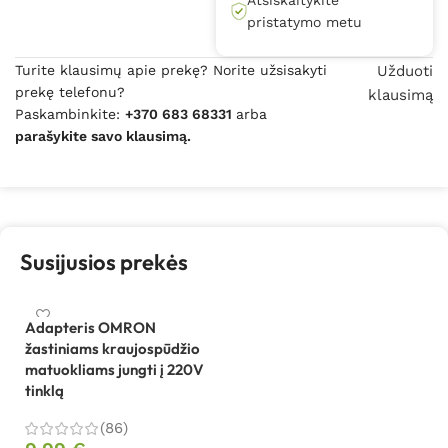
Atsiskaitykite
pristatymo metu
Turite klausimų apie prekę? Norite užsisakyti
Užduoti
prekę telefonu?
klausimą
Paskambinkite:
+370 683 68331
arba
parašykite savo klausimą.
Susijusios prekės
Adapteris OMRON
žastiniams kraujospūdžio
matuokliams jungti į 220V
tinklą
(86)