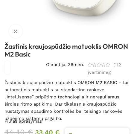
Spustelėkite, kad padidintumėte
Žastinis kraujospūdžio matuoklis OMRON
M2 Basic
Garantija: 36mėn.
(
112
įvertinimų)
Žastinis kraujospūdžio matuoklis OMRON M2 BASIC – tai
automatinis matuoklis su standartine rankove,
„Intellisense” pripūtimo technologija ir nereguliaraus
širdies ritmo aptikimu. Dar tikslesnis kraujospūdžio
nustatymas spaudimo kontrolės bei teisingo rankovės
uždėjimo sistemų pagalba.
Pilnas aprašymas
44,40
€
33,40
€