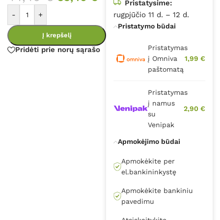
Pristatysime:
-
+
rugpjūčio 11 d. – 12 d.
Pristatymo būdai
Į krepšelį
Pristatymas
Pridėti prie norų sąrašo
į Omniva
1,99 €
paštomatą
Pristatymas
į namus
2,90 €
su
Venipak
Apmokėjimo būdai
Apmokėkite per
el.bankininkystę
Apmokėkite bankiniu
pavedimu