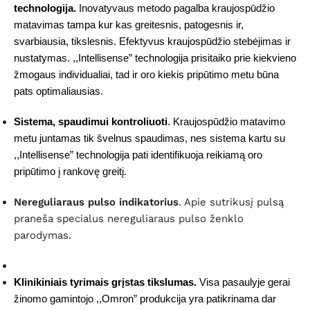
technologija.
Inovatyvaus metodo pagalba kraujospūdžio
matavimas tampa kur kas greitesnis, patogesnis ir,
svarbiausia, tikslesnis. Efektyvus kraujospūdžio stebėjimas ir
nustatymas. ,,Intellisense” technologija prisitaiko prie kiekvieno
žmogaus individualiai, tad ir oro kiekis pripūtimo metu būna
pats optimaliausias.
Sistema, spaudimui kontroliuoti
. Kraujospūdžio matavimo
metu juntamas tik švelnus spaudimas, nes sistema kartu su
,,Intellisense” technologija pati identifikuoja reikiamą oro
pripūtimo į rankovę greitį.
Nereguliaraus pulso indikatorius
. Apie sutrikusį pulsą
praneša specialus nereguliaraus pulso ženklo
parodymas.
Klinikiniais tyrimais grįstas tikslumas.
Visa pasaulyje gerai
žinomo gamintojo ,,Omron” produkcija yra patikrinama dar