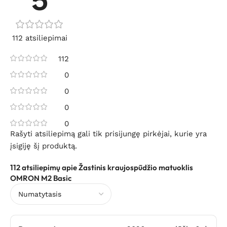
112 atsiliepimai
112
0
0
0
0
Rašyti atsiliepimą gali tik prisijungę pirkėjai, kurie yra
įsigiję šį produktą.
112 atsiliepimų apie
Žastinis kraujospūdžio matuoklis
OMRON M2 Basic