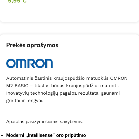
9,99
€
Į krepšelį
Prekės aprašymas
Automatinis žastinis kraujospūdžio matuoklis OMRON
M2 BASIC – tikslus būdas kraujospūdžiui matuoti.
Inovatyvių technologijų pagalba rezultatai gaunami
greitai ir lengvai.
Aparatas pasižymi šiomis savybėmis:
Moderni ,,Intellisense” oro pripūtimo