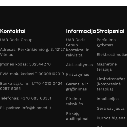
Kontaktai
Informacija
Straipsniai
UAB Doris Group
UAB Doris
Peršalimo
Group
gydymas
Adresas: Perkūnkiemio g. 3, 12127
kontaktai ir
Vilnius
Elektrostimulia
rekvizitai
Įmonės kodas: 302544270
Magnetinė
Atsiskaitymas
terapija
PVM mok. kodas:LT100009162019
Pristatymas
Limfodrenažas
Banko sąsk. nr.: LT70 4010 0424
Garantija ir
(kompresinė
0297 9055
grąžinimas
terapija)
Telefonas: +370 683 68331
Pirkimo
Inhaliacijos
taisyklės
El. paštas: info@biomed.lt
Gera savijauta
Pirkėjų
Burnos higiena
atsiliepimai