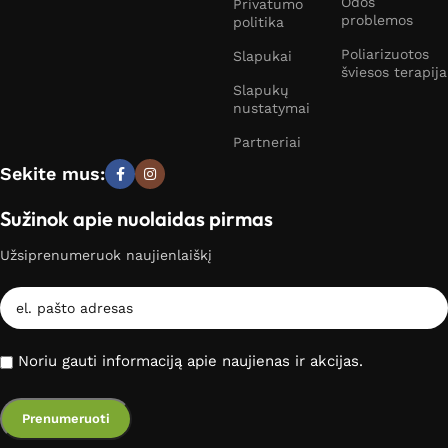
Odos
Privatumo
problemos
politika
Poliarizuotos
Slapukai
šviesos terapija
Slapukų
nustatymai
Partneriai
Sekite mus:
Sužinok apie nuolaidas pirmas
Užsiprenumeruok naujienlaiškį
Noriu gauti informaciją apie naujienas ir akcijas.