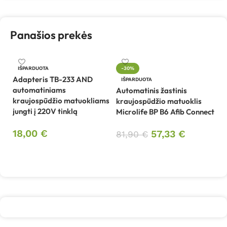
Panašios prekės
IŠPARDUOTA
-30%
Adapteris TB-233 AND
Kr
IŠPARDUOTA
automatiniams
s
Automatinis žastinis
kraujospūdžio matuokliams
kraujospūdžio matuoklis
jungti į 220V tinklą
Microlife BP B6 Afib Connect
1
18,00
€
57,33
€
81,90
€
Daugiau
Daugiau