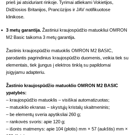
prieš jai atsiduriant rinkoje. Tyrimai atliekami Vokietijos,
Didžiosios Britanijos, Prancūzijos ir JAV notifikuotose
klinikose.
3 metų garantija.
Žastiniui kraujospūdžio matuokliui OMRON
M2 Basic taikoma 3 metų garantija.
Žastinis kraujospūdžio matuoklis OMRON M2 BASIC,
parodantis pagrindinius kraujospūdžio duomenis, veikia tiek su
elementais, tiek įjungus į elektros tinklą su papildomai
įsigyjamu adapteriu.
Žastinio kraujospūdžio matuoklio OMRON M2 BASIC
ypatybės:
– kraujospūdžio matuoklis – visiškai automatizuotas;
– matuoklio ekranas – skystųjų kristalų skaitmeninis;
– be elementų sveria apytiksliai 260 g;
– rankovės svoris: apie 120 g;
– išorės matmenys: apie 104 (plotis) mm × 57 (aukštis) mm ×