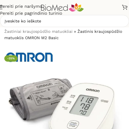
Pereiti prie naršymo
Pereiti prie pagrindinio turinio
Pradžia
»
Sveikatos priežiūrai
»
Kraujospūdžio matuokliai
»
Žastiniai kraujospūdžio matuokliai
»
Žastinis kraujospūdžio
matuoklis OMRON M2 Basic
-25%