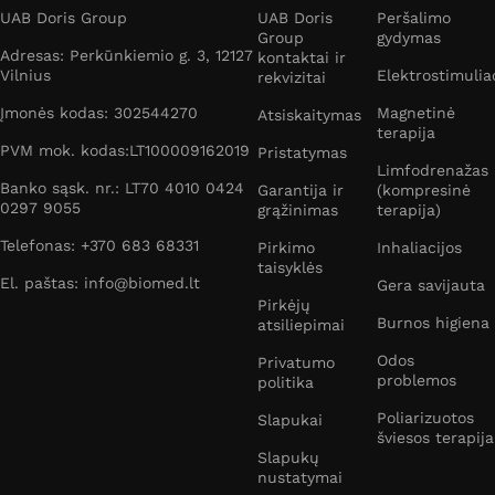
UAB Doris Group
UAB Doris
Peršalimo
Group
gydymas
Adresas: Perkūnkiemio g. 3, 12127
kontaktai ir
Vilnius
Elektrostimulia
rekvizitai
Įmonės kodas: 302544270
Magnetinė
Atsiskaitymas
terapija
PVM mok. kodas:LT100009162019
Pristatymas
Limfodrenažas
Banko sąsk. nr.: LT70 4010 0424
Garantija ir
(kompresinė
0297 9055
grąžinimas
terapija)
Telefonas: +370 683 68331
Pirkimo
Inhaliacijos
taisyklės
El. paštas: info@biomed.lt
Gera savijauta
Pirkėjų
Burnos higiena
atsiliepimai
Odos
Privatumo
problemos
politika
Poliarizuotos
Slapukai
šviesos terapija
Slapukų
nustatymai