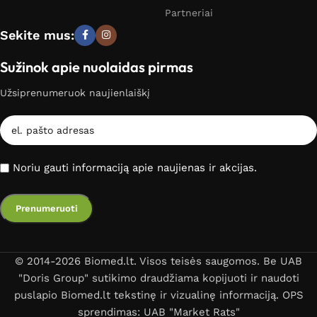
Partneriai
Sekite mus:
Sužinok apie nuolaidas pirmas
Užsiprenumeruok naujienlaiškį
Noriu gauti informaciją apie naujienas ir akcijas.
© 2014-2026 Biomed.lt. Visos teisės saugomos. Be UAB
"Doris Group" sutikimo draudžiama kopijuoti ir naudoti
puslapio Biomed.lt tekstinę ir vizualinę informaciją. OPS
sprendimas: UAB "Market Rats"