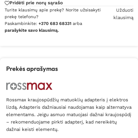
Pridėti prie norų sąrašo
Turite klausimų apie prekę? Norite užsisakyti
Užduoti
prekę telefonu?
klausimą
Paskambinkite:
+370 683 68331
arba
parašykite savo klausimą.
Prekės aprašymas
Rossmax kraujospūdžių matuoklių adapteris į elektros
lizdą. Adapteris dažniausiai naudojamas kaip alternatyva
elementams. Jeigu asmuo matuojasi dažnai kraujospūdį
– rekomenduojame pirkti adapterį, kad nereikėtų
dažnai keisti elementų.