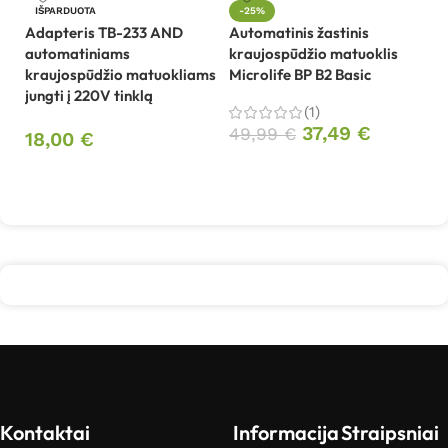
IŠPARDUOTA
-25%
Adapteris TB-233 AND
Automatinis žastinis
Kr
automatiniams
kraujospūdžio matuoklis
s
kraujospūdžio matuokliams
Microlife BP B2 Basic
jungti į 220V tinklą
1
(1)
37,49
€
49,99
€
18,00
€
Į krepšelį
Daugiau
Kontaktai
Informacija
Straipsniai