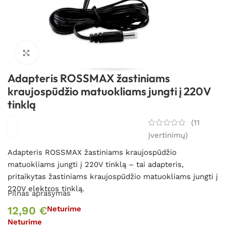
Spustelėkite, kad padidintumėte
Adapteris ROSSMAX žastiniams
kraujospūdžio matuokliams jungti į 220V
tinklą
(
11
įvertinimų)
Adapteris ROSSMAX žastiniams kraujospūdžio
matuokliams jungti į 220V tinklą – tai adapteris,
pritaikytas žastiniams kraujospūdžio matuokliams jungti į
220V elektros tinklą.
Pilnas aprašymas
12,90
€
Neturime
Neturime