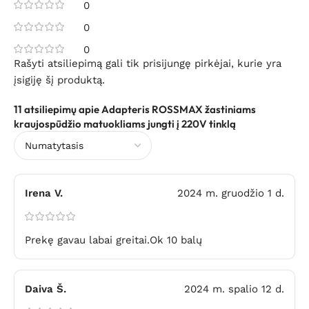
0
0
0
Rašyti atsiliepimą gali tik prisijungę pirkėjai, kurie yra
įsigiję šį produktą.
11 atsiliepimų apie
Adapteris ROSSMAX žastiniams
kraujospūdžio matuokliams jungti į 220V tinklą
Irena V.
2024 m. gruodžio 1 d.
Prekę gavau labai greitai.Ok 10 balų
Daiva Š.
2024 m. spalio 12 d.