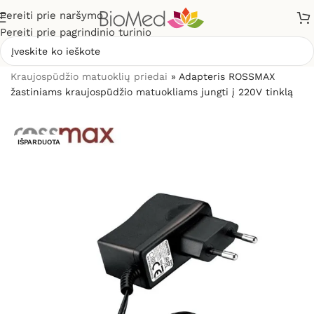
Pereiti prie naršymo
Pereiti prie pagrindinio turinio
Pradžia
»
Sveikatos priežiūrai
»
Kraujospūdžio matuokliai
»
Kraujospūdžio matuoklių priedai
»
Adapteris ROSSMAX
žastiniams kraujospūdžio matuokliams jungti į 220V tinklą
IŠPARDUOTA