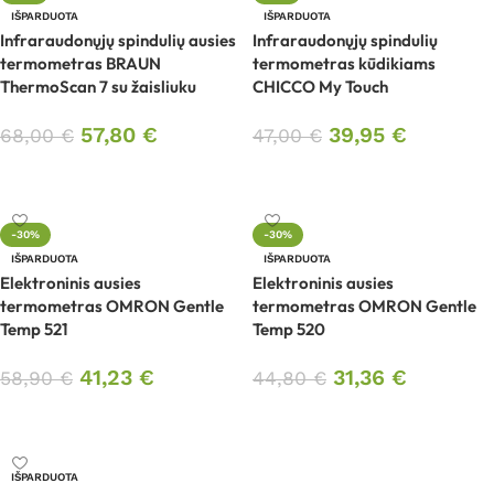
IŠPARDUOTA
IŠPARDUOTA
Infraraudonųjų spindulių ausies
Infraraudonųjų spindulių
termometras BRAUN
termometras kūdikiams
ThermoScan 7 su žaisliuku
CHICCO My Touch
57,80
€
39,95
€
68,00
€
47,00
€
Daugiau
Daugiau
-30%
-30%
IŠPARDUOTA
IŠPARDUOTA
Elektroninis ausies
Elektroninis ausies
termometras OMRON Gentle
termometras OMRON Gentle
Temp 521
Temp 520
41,23
€
31,36
€
58,90
€
44,80
€
Daugiau
Daugiau
IŠPARDUOTA