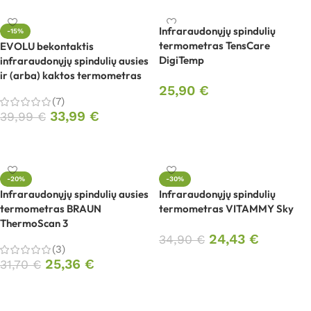
Infraraudonųjų spindulių
-15%
termometras TensCare
EVOLU bekontaktis
DigiTemp
infraraudonųjų spindulių ausies
ir (arba) kaktos termometras
25,90
€
(7)
Į krepšelį
33,99
€
39,99
€
Į krepšelį
-20%
-30%
Infraraudonųjų spindulių ausies
Infraraudonųjų spindulių
termometras BRAUN
termometras VITAMMY Sky
ThermoScan 3
24,43
€
34,90
€
(3)
25,36
€
Į krepšelį
31,70
€
Į krepšelį