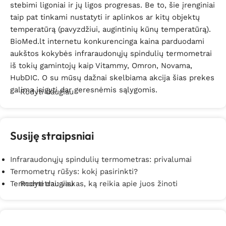
stebimi ligoniai ir jų ligos progresas. Be to, šie įrenginiai
taip pat tinkami nustatyti ir aplinkos ar kitų objektų
temperatūrą (pavyzdžiui, augintinių kūnų temperatūrą).
BioMed.lt internetu konkurencinga kaina parduodami
aukštos kokybės infraraudonųjų spindulių termometrai
iš tokių gamintojų kaip Vitammy, Omron, Novama,
HubDIC. O su mūsų dažnai skelbiama akcija šias prekes
galima įsigyti dar geresnėmis sąlygomis.
Rodyti daugiau
Susiję straipsniai
Infraraudonųjų spindulių termometras: privalumai
Termometrų rūšys: kokį pasirinkti?
Termometrai: viskas, ką reikia apie juos žinoti
Rodyti daugiau