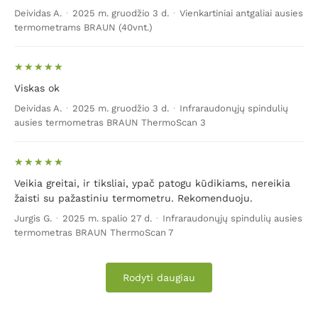
Deividas A.
·
2025 m. gruodžio 3 d.
·
Vienkartiniai antgaliai ausies
termometrams BRAUN (40vnt.)
Viskas ok
Deividas A.
·
2025 m. gruodžio 3 d.
·
Infraraudonųjų spindulių
ausies termometras BRAUN ThermoScan 3
Veikia greitai, ir tiksliai, ypač patogu kūdikiams, nereikia
žaisti su pažastiniu termometru. Rekomenduoju.
Jurgis G.
·
2025 m. spalio 27 d.
·
Infraraudonųjų spindulių ausies
termometras BRAUN ThermoScan 7
Rodyti daugiau