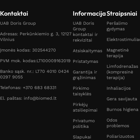
Kontaktai
Informacija
Straipsniai
UAB Doris Group
UAB Doris
Peršalimo
Group
gydymas
Adresas: Perkūnkiemio g. 3, 12127
kontaktai ir
Vilnius
Elektrostimulia
rekvizitai
Įmonės kodas: 302544270
Magnetinė
Atsiskaitymas
terapija
PVM mok. kodas:LT100009162019
Pristatymas
Limfodrenažas
Banko sąsk. nr.: LT70 4010 0424
Garantija ir
(kompresinė
0297 9055
grąžinimas
terapija)
Telefonas: +370 683 68331
Pirkimo
Inhaliacijos
taisyklės
El. paštas: info@biomed.lt
Gera savijauta
Pirkėjų
Burnos higiena
atsiliepimai
Odos
Privatumo
problemos
politika
Poliarizuotos
Slapukai