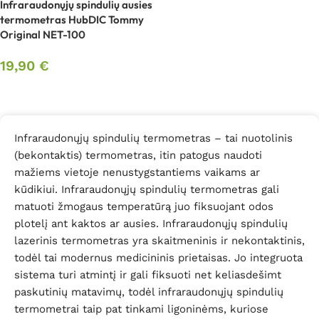
Infraraudonųjų spindulių ausies
termometras HubDIC Tommy
Original NET-100
19,90
€
Daugiau
Infraraudonųjų spindulių termometras – tai nuotolinis
(bekontaktis) termometras, itin patogus naudoti
mažiems vietoje nenustygstantiems vaikams ar
kūdikiui. Infraraudonųjų spindulių termometras gali
matuoti žmogaus temperatūrą juo fiksuojant odos
plotelį ant kaktos ar ausies. Infraraudonųjų spindulių
lazerinis termometras yra skaitmeninis ir nekontaktinis,
todėl tai modernus medicininis prietaisas. Jo integruota
sistema turi atmintį ir gali fiksuoti net keliasdešimt
paskutinių matavimų, todėl infraraudonųjų spindulių
termometrai taip pat tinkami ligoninėms, kuriose