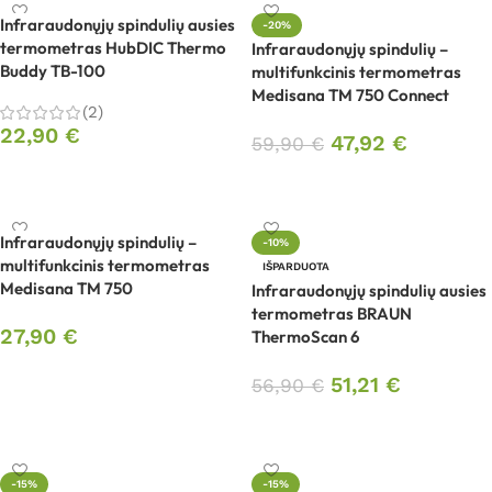
Infraraudonųjų spindulių ausies
-20%
termometras HubDIC Thermo
Infraraudonųjų spindulių –
Buddy TB-100
multifunkcinis termometras
Medisana TM 750 Connect
(2)
22,90
€
47,92
€
59,90
€
Į krepšelį
Į krepšelį
Infraraudonųjų spindulių –
-10%
multifunkcinis termometras
IŠPARDUOTA
Medisana TM 750
Infraraudonųjų spindulių ausies
termometras BRAUN
27,90
€
ThermoScan 6
Į krepšelį
51,21
€
56,90
€
Daugiau
-15%
-15%