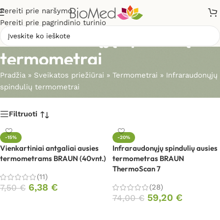
Pereiti prie naršymo
Pereiti prie pagrindinio turinio
Infraraudonųjų spindulių
termometrai
Pradžia
»
Sveikatos priežiūrai
»
Termometrai
»
Infraraudonųjų
spindulių termometrai
Filtruoti
-15%
-20%
Vienkartiniai antgaliai ausies
Infraraudonųjų spindulių ausies
termometrams BRAUN (40vnt.)
termometras BRAUN
ThermoScan 7
(11)
6,38
€
7,50
€
(28)
59,20
€
74,00
€
Į krepšelį
Į krepšelį