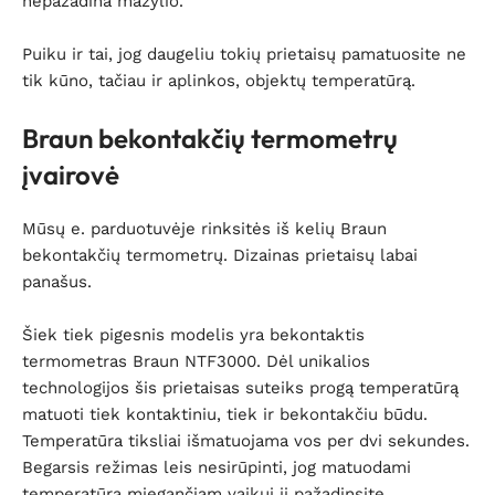
nepažadina mažylio.
Puiku ir tai, jog daugeliu tokių prietaisų pamatuosite ne
tik kūno, tačiau ir aplinkos, objektų temperatūrą.
Braun bekontakčių termometrų
įvairovė
Mūsų e. parduotuvėje rinksitės iš kelių Braun
bekontakčių termometrų. Dizainas prietaisų labai
panašus.
Šiek tiek pigesnis modelis yra bekontaktis
termometras Braun NTF3000. Dėl unikalios
technologijos šis prietaisas suteiks progą temperatūrą
matuoti tiek kontaktiniu, tiek ir bekontakčiu būdu.
Temperatūra tiksliai išmatuojama vos per dvi sekundes.
Begarsis režimas leis nesirūpinti, jog matuodami
temperatūrą miegančiam vaikui jį pažadinsite.