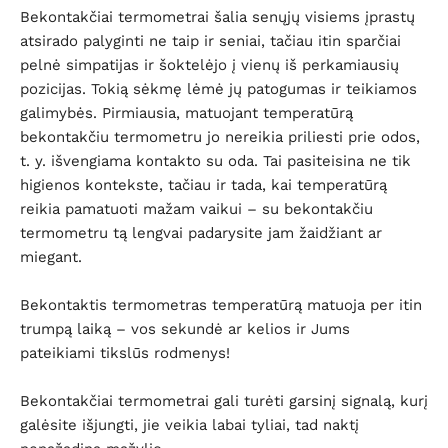
Bekontakčiai termometrai šalia senųjų visiems įprastų
atsirado palyginti ne taip ir seniai, tačiau itin sparčiai
pelnė simpatijas ir šoktelėjo į vienų iš perkamiausių
pozicijas. Tokią sėkmę lėmė jų patogumas ir teikiamos
galimybės. Pirmiausia, matuojant temperatūrą
bekontakčiu termometru jo nereikia priliesti prie odos,
t. y. išvengiama kontakto su oda. Tai pasiteisina ne tik
higienos kontekste, tačiau ir tada, kai temperatūrą
reikia pamatuoti mažam vaikui – su bekontakčiu
termometru tą lengvai padarysite jam žaidžiant ar
miegant.
Bekontaktis termometras temperatūrą matuoja per itin
trumpą laiką – vos sekundė ar kelios ir Jums
pateikiami tikslūs rodmenys!
Bekontakčiai termometrai gali turėti garsinį signalą, kurį
galėsite išjungti, jie veikia labai tyliai, tad naktį