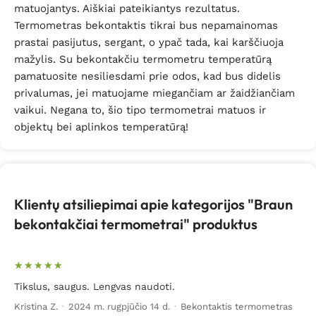
matuojantys. Aiškiai pateikiantys rezultatus.
Termometras bekontaktis tikrai bus nepamainomas
prastai pasijutus, sergant, o ypač tada, kai karščiuoja
mažylis. Su bekontakčiu termometru temperatūrą
pamatuosite nesiliesdami prie odos, kad bus didelis
privalumas, jei matuojame miegančiam ar žaidžiančiam
vaikui. Negana to, šio tipo termometrai matuos ir
objektų bei aplinkos temperatūrą!
Klientų atsiliepimai apie kategorijos "Braun
bekontakčiai termometrai" produktus
Tikslus, saugus. Lengvas naudoti.
Kristina Z.
·
2024 m. rugpjūčio 14 d.
·
Bekontaktis termometras