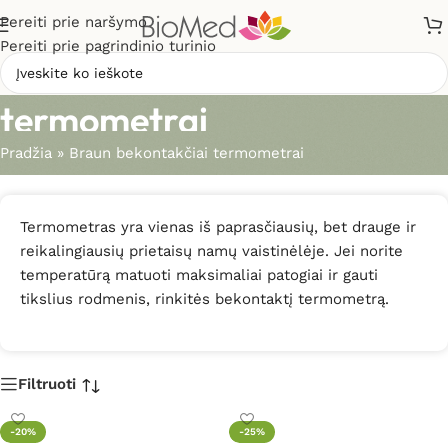
Pereiti prie naršymo
Pereiti prie pagrindinio turinio
Braun bekontakčiai
termometrai
Pradžia
»
Braun bekontakčiai termometrai
Termometras yra vienas iš paprasčiausių, bet drauge ir
reikalingiausių prietaisų namų vaistinėlėje. Jei norite
temperatūrą matuoti maksimaliai patogiai ir gauti
tikslius rodmenis, rinkitės bekontaktį termometrą.
Filtruoti
-20%
-25%