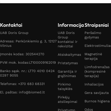
Kontaktai
Informacija
Straipsniai
UAB Doris Group
UAB Doris
Peršalimo
Group
gydymas
Adresas: Perkūnkiemio g. 3, 12127
kontaktai ir
Vilnius
Elektrostimulia
rekvizitai
Įmonės kodas: 302544270
Magnetinė
Atsiskaitymas
terapija
PVM mok. kodas:LT100009162019
Pristatymas
Limfodrenažas
Banko sąsk. nr.: LT70 4010 0424
Garantija ir
(kompresinė
0297 9055
grąžinimas
terapija)
Telefonas: +370 683 68331
Pirkimo
Inhaliacijos
taisyklės
El. paštas: info@biomed.lt
Gera savijauta
Pirkėjų
Burnos higiena
atsiliepimai
Odos
Privatumo