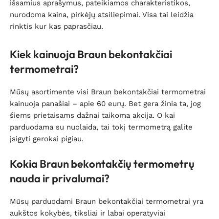
išsamius aprašymus, pateikiamos charakteristikos,
nurodoma kaina, pirkėjų atsiliepimai. Visa tai leidžia
rinktis kur kas paprasčiau.
Kiek kainuoja Braun bekontakčiai
termometrai?
Mūsų asortimente visi Braun bekontakčiai termometrai
kainuoja panašiai – apie 60 eurų. Bet gera žinia ta, jog
šiems prietaisams dažnai taikoma akcija. O kai
parduodama su nuolaida, tai tokį termometrą galite
įsigyti gerokai pigiau.
Kokia Braun bekontakčių termometrų
nauda ir privalumai?
Mūsų parduodami Braun bekontakčiai termometrai yra
aukštos kokybės, tiksliai ir labai operatyviai