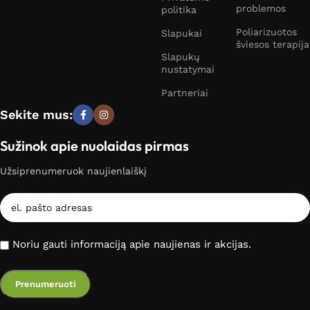
problemos
politika
Poliarizuotos
Slapukai
šviesos terapija
Slapukų
nustatymai
Partneriai
Sekite mus:
Sužinok apie nuolaidas pirmas
Užsiprenumeruok naujienlaiškį
Noriu gauti informaciją apie naujienas ir akcijas.