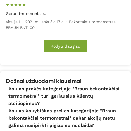
Geras termometras.
Vitalija I.
·
2021 m. lapkričio 17 d.
·
Bekontaktis termometras
BRAUN BNT400
Rodyti daugiau
Dažnai užduodami klausimai
Kokios prekės kategorijoje "Braun bekontakčiai
termometrai" turi geriausius klientų
atsiliepimus?
Kokias kokybiškas prekes kategorijoje "Braun
bekontakčiai termometrai" dabar akcijų metu
galima nusipirkti pigiau su nuolaida?