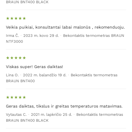
BRAUN BNT400 BLACK
Veikia puikiai, konsultantai labai malonūs , rekomenduoju.
Irma Č.
·
2023 m. kovo 29 d.
·
Bekontaktis termometras BRAUN
NTF3000
Viskas super! Geras daiktas!
Lina O.
·
2022 m. balandžio 19 d.
·
Bekontaktis termometras
BRAUN BNT400
Geras daiktas, tikslus ir greitas temperaturos matavimas.
Vytautas C.
·
2021 m. lapkričio 25 d.
·
Bekontaktis termometras
BRAUN BNT400 BLACK