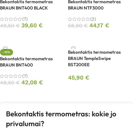
Bekontaktis termometras
Bekontaktis termometras
BRAUN BNT400 BLACK
BRAUN NTF3000
(7)
(2)
39,60
€
44,17
€
49,50
€
58,90
€
Į krepšelį
Į krepšelį
Bekontaktis termometras
-15%
BRAUN TempleSwipe
Bekontaktis termometras
BST200EE
BRAUN BNT400
(7)
45,90
€
42,08
€
49,50
€
Į krepšelį
Į krepšelį
Bekontaktis termometras: kokie jo
privalumai?