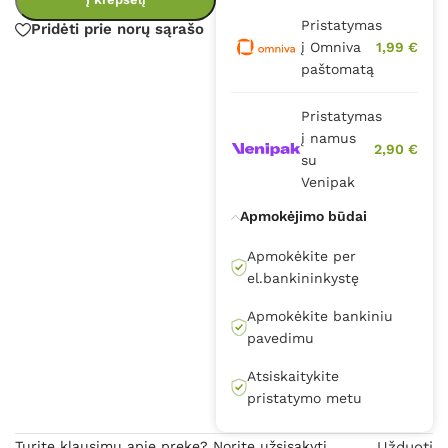
Pristatymas
Pridėti prie norų sąrašo
į Omniva
1,99 €
paštomatą
Pristatymas
į namus
2,90 €
su
Venipak
Apmokėjimo būdai
Apmokėkite per
el.bankininkystę
Apmokėkite bankiniu
pavedimu
Atsiskaitykite
pristatymo metu
Turite klausimų apie prekę? Norite užsisakyti
Užduoti