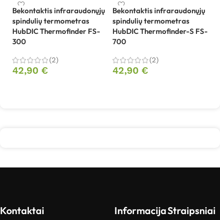
Bekontaktis infraraudonųjų
Bekontaktis infraraudonųjų
spindulių termometras
spindulių termometras
Be
HubDIC Thermofinder FS-
HubDIC Thermofinder-S FS-
sp
300
700
V
(2)
(2)
42,90
€
42,90
€
3
Į krepšelį
Į krepšelį
Kontaktai
Informacija
Straipsniai