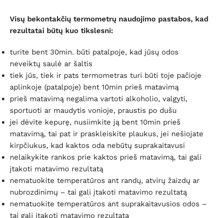
Visų bekontakčių termometrų naudojimo pastabos, kad
rezultatai būtų kuo tikslesni:
turite bent 30min. būti patalpoje, kad jūsų odos
neveiktų saulė ar šaltis
tiek jūs, tiek ir pats termometras turi būti toje pačioje
aplinkoje (patalpoje) bent 10min prieš matavimą
prieš matavimą negalima vartoti alkoholio, valgyti,
sportuoti ar maudytis vonioje, praustis po dušu
jei dėvite kepurę, nusiimkite ją bent 10min prieš
matavimą, tai pat ir praskleiskite plaukus, jei nešiojate
kirpčiukus, kad kaktos oda nebūtų suprakaitavusi
nelaikykite rankos prie kaktos prieš matavimą, tai gali
įtakoti matavimo rezultatą
nematuokite temperatūros ant randų, atvirų žaizdų ar
nubrozdinimų – tai gali įtakoti matavimo rezultatą
nematuokite temperatūros ant suprakaitavusios odos –
tai gali įtakoti matavimo rezultatą