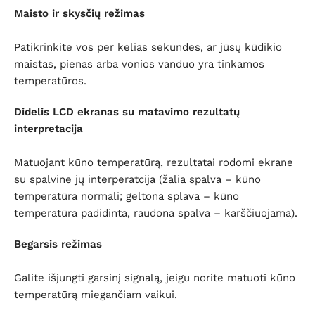
Maisto ir skysčių režimas
Patikrinkite vos per kelias sekundes, ar jūsų kūdikio
maistas, pienas arba vonios vanduo yra tinkamos
temperatūros.
Didelis LCD ekranas su matavimo rezultatų
interpretacija
Matuojant kūno temperatūrą, rezultatai rodomi ekrane
su spalvine jų interperatcija (žalia spalva – kūno
temperatūra normali; geltona splava – kūno
temperatūra padidinta, raudona spalva – karščiuojama).
Begarsis režimas
Galite išjungti garsinį signalą, jeigu norite matuoti kūno
temperatūrą miegančiam vaikui.