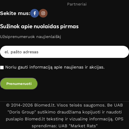
Partneriai
Sekite mus:
Sužinok apie nuolaidas pirmas
Užsiprenumeruok naujienlaiškį
Noriu gauti informaciją apie naujienas ir akcijas.
© 2014-2026 Biomed.lt. Visos teisės saugomos. Be UAB
"Doris Group" sutikimo draudžiama kopijuoti ir naudoti
puslapio Biomed.lt tekstinę ir vizualinę informaciją. OPS
sprendimas: UAB "Market Rats"