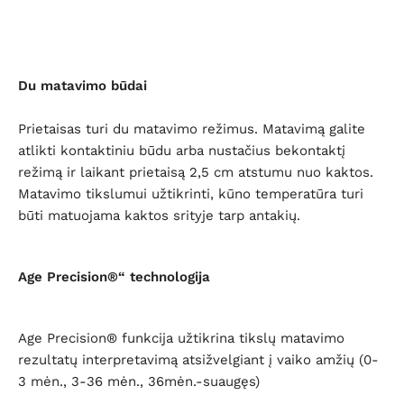
Du matavimo būdai
Prietaisas turi du matavimo režimus. Matavimą galite
atlikti kontaktiniu būdu arba nustačius bekontaktį
režimą ir laikant prietaisą 2,5 cm atstumu nuo kaktos.
Matavimo tikslumui užtikrinti, kūno temperatūra turi
būti matuojama kaktos srityje tarp antakių.
Age Precision®“ technologija
Age Precision® funkcija užtikrina tikslų matavimo
rezultatų interpretavimą atsižvelgiant į vaiko amžių (
0-
3 mėn., 3-36 mėn., 36mėn.-suaugęs)