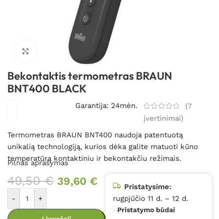
Spustelėkite, kad padidintumėte
Bekontaktis termometras BRAUN
BNT400 BLACK
Garantija: 24mėn.
(
7
įvertinimai)
Termometras BRAUN BNT400 naudoja patentuotą
unikalią technologiją, kurios dėka galite matuoti kūno
temperatūrą kontaktiniu ir bekontakčiu režimais.
Pilnas aprašymas
49,50
€
39,60
€
Pristatysime:
-
+
rugpjūčio 11 d. – 12 d.
Pristatymo būdai
Į krepšelį