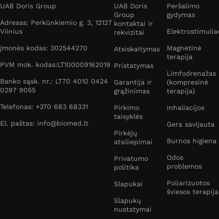
UAB Doris Group
UAB Doris
Peršalimo
Group
gydymas
Adresas: Perkūnkiemio g. 3, 12127
kontaktai ir
Vilnius
Elektrostimulia
rekvizitai
Įmonės kodas: 302544270
Magnetinė
Atsiskaitymas
terapija
PVM mok. kodas:LT100009162019
Pristatymas
Limfodrenažas
Banko sąsk. nr.: LT70 4010 0424
Garantija ir
(kompresinė
0297 9055
grąžinimas
terapija)
Telefonas: +370 683 68331
Pirkimo
Inhaliacijos
taisyklės
El. paštas: info@biomed.lt
Gera savijauta
Pirkėjų
Burnos higiena
atsiliepimai
Odos
Privatumo
problemos
politika
Poliarizuotos
Slapukai
šviesos terapija
Slapukų
nustatymai