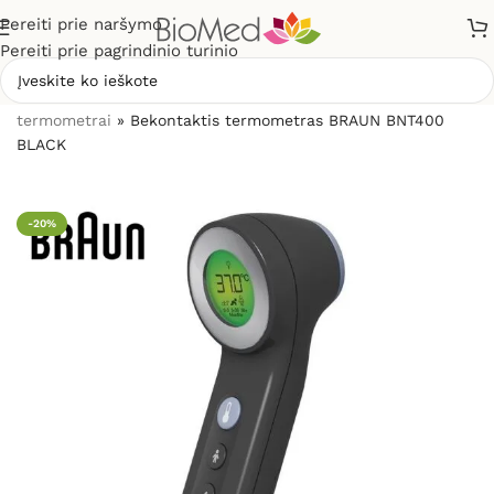
Pereiti prie naršymo
Pereiti prie pagrindinio turinio
Pradžia
»
Sveikatos priežiūrai
»
Termometrai
»
Bekontakčiai
termometrai
»
Bekontaktis termometras BRAUN BNT400
BLACK
-20%