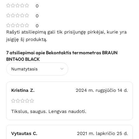
0
0
0
Rašyti atsiliepimą gali tik prisijungę pirkėjai, kurie yra
įsigiję šį produktą.
7 atsiliepimai apie
Bekontaktis termometras BRAUN
BNT400 BLACK
Kristina Z.
2024 m. rugpjūčio 14 d.
Tikslus, saugus. Lengvas naudoti.
Vytautas C.
2021 m. lapkričio 25 d.