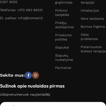
0297 9055
grąžinimas
terapija)
Telefonas: +370 683 68331
Pirkimo
Inhaliacijos
taisyklės
El. paštas: info@biomed.lt
Gera savijauta
Pirkėjų
Burnos higiena
atsiliepimai
Odos
Privatumo
problemos
politika
Poliarizuotos
Slapukai
šviesos terapija
Slapukų
nustatymai
Partneriai
Sekite mus:
Sužinok apie nuolaidas pirmas
Užsiprenumeruok naujienlaiškį