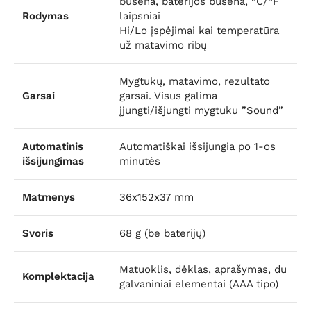
būsena, baterijos būsena, °C/°F
Rodymas
laipsniai
Hi/Lo įspėjimai kai temperatūra
už matavimo ribų
Mygtukų, matavimo, rezultato
Garsai
garsai. Visus galima
įjungti/išjungti mygtuku ”Sound”
Automatinis
Automatiškai išsijungia po 1-os
išsijungimas
minutės
Matmenys
36x152x37 mm
Svoris
68 g (be baterijų)
Matuoklis, dėklas, aprašymas, du
Komplektacija
galvaniniai elementai (AAA tipo)