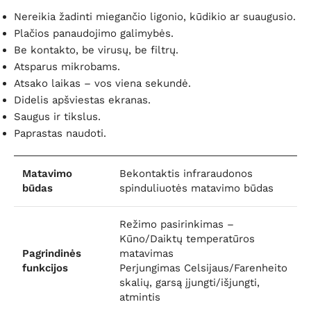
Nereikia žadinti miegančio ligonio, kūdikio ar suaugusio.
Plačios panaudojimo galimybės.
Be kontakto, be virusų, be filtrų.
Atsparus mikrobams.
Atsako laikas – vos viena sekundė.
Didelis apšviestas ekranas.
Saugus ir tikslus.
Paprastas naudoti.
Matavimo
Bekontaktis infraraudonos
būdas
spinduliuotės matavimo būdas
Režimo pasirinkimas –
Kūno/Daiktų temperatūros
Pagrindinės
matavimas
funkcijos
Perjungimas Celsijaus/Farenheito
skalių, garsą įjungti/išjungti,
atmintis