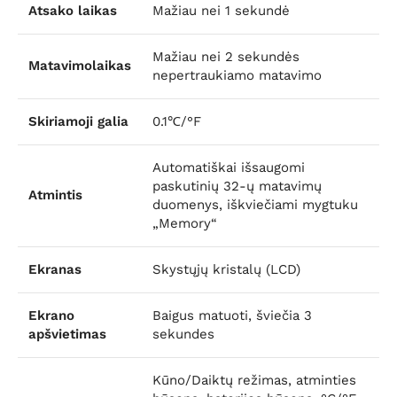
Atsako laikas
Mažiau nei 1 sekundė
Mažiau nei 2 sekundės
Matavimolaikas
nepertraukiamo matavimo
Skiriamoji galia
0.1℃/°F
Automatiškai išsaugomi
paskutinių 32-ų matavimų
Atmintis
duomenys, iškviečiami mygtuku
„Memory“
Ekranas
Skystųjų kristalų (LCD)
Ekrano
Baigus matuoti, šviečia 3
apšvietimas
sekundes
Kūno/Daiktų režimas, atminties