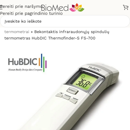
Pereiti prie naršymo
Pereiti prie pagrindinio turinio
Pradžia
»
Sveikatos priežiūrai
»
Termometrai
»
Bekontakčiai
termometrai
»
Bekontaktis infraraudonųjų spindulių
termometras HubDIC Thermofinder-S FS-700