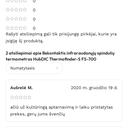
0
0
0
0
Rašyti atsiliepimą gali tik prisijungę pirkėjai, kurie yra
įsigiję šį produktą.
2 atsiliepimai apie
Bekontaktis infraraudonųjų spindulių
termometras HubDIC Thermofinder-S FS-700
Aušrelė M.
2020 m. gruodžio 19 d.
ačiū už kultūringą aptarnavimą ir laiku pristatytas
prekes, gerų jums švenčių