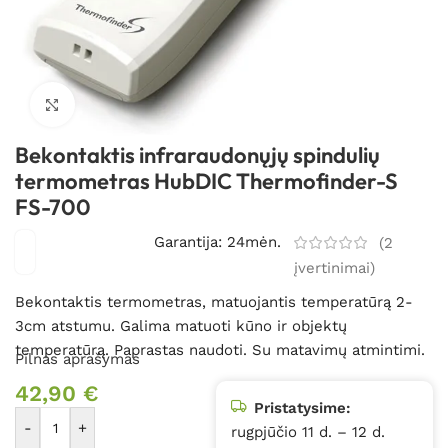
Spustelėkite, kad padidintumėte
Bekontaktis infraraudonųjų spindulių
termometras HubDIC Thermofinder-S
FS-700
Garantija: 24mėn.
(
2
įvertinimai)
Bekontaktis termometras, matuojantis temperatūrą 2-
3cm atstumu. Galima matuoti kūno ir objektų
temperatūrą. Paprastas naudoti. Su matavimų atmintimi.
Pilnas aprašymas
42,90
€
Pristatysime:
-
+
rugpjūčio 11 d. – 12 d.