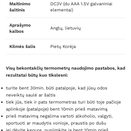
Maitinimo
DC3V (du AAA 1.5V galvaniniai
šaltinis
elementai)
Aprašymo
Anglų, lietuvių
kalbos
Kilmės šalis
Pietų Korėja
Visų bekontakčių termometrų naudojimo pastabos, kad
rezultatai būtų kuo tikslesni:
turite bent 30min. būti patalpoje, kad jūsų odos
neveiktų saulė ar šaltis
tiek jūs, tiek ir pats termometras turi būti toje pačioje
aplinkoje (patalpoje) bent 10min prieš matavimą
prieš matavimą negalima vartoti alkoholio, valgyti,
sportuoti ar maudytis vonioje, praustis po dušu
jei dėvite kepurę, nusiimkite ją bent 10min prieš