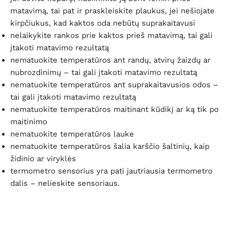
matavimą, tai pat ir praskleiskite plaukus, jei nešiojate
kirpčiukus, kad kaktos oda nebūtų suprakaitavusi
nelaikykite rankos prie kaktos prieš matavimą, tai gali
įtakoti matavimo rezultatą
nematuokite temperatūros ant randų, atvirų žaizdų ar
nubrozdinimų – tai gali įtakoti matavimo rezultatą
nematuokite temperatūros ant suprakaitavusios odos –
tai gali įtakoti matavimo rezultatą
nematuokite temperatūros maitinant kūdikį ar ką tik po
maitinimo
nematuokite temperatūros lauke
nematuokite temperatūros šalia karščio šaltinių, kaip
židinio ar viryklės
termometro sensorius yra pati jautriausia termometro
dalis – nelieskite sensoriaus.