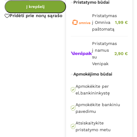
Pristatymo būdai
Į krepšelį
Pridėti prie norų sąrašo
Pristatymas
į Omniva
1,99 €
paštomatą
Pristatymas
į namus
2,90 €
su
Venipak
Apmokėjimo būdai
Apmokėkite per
el.bankininkystę
Apmokėkite bankiniu
pavedimu
Atsiskaitykite
pristatymo metu