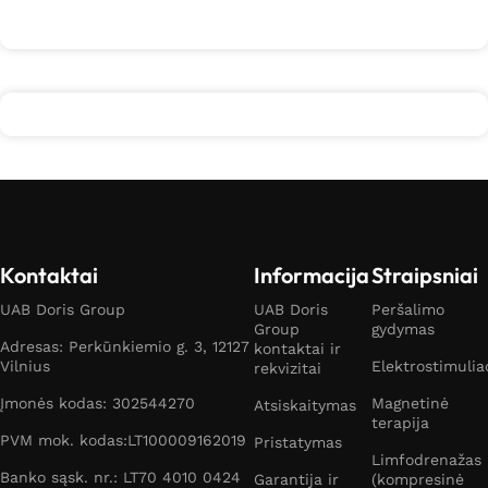
Kontaktai
Informacija
Straipsniai
UAB Doris Group
UAB Doris
Peršalimo
Group
gydymas
Adresas: Perkūnkiemio g. 3, 12127
kontaktai ir
Vilnius
Elektrostimulia
rekvizitai
Įmonės kodas: 302544270
Magnetinė
Atsiskaitymas
terapija
PVM mok. kodas:LT100009162019
Pristatymas
Limfodrenažas
Banko sąsk. nr.: LT70 4010 0424
Garantija ir
(kompresinė