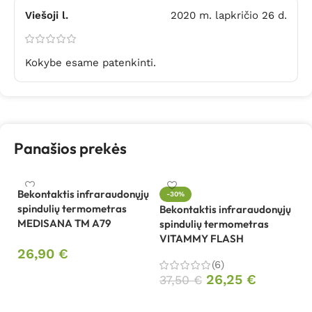
Viešoji l.
2020 m. lapkričio 26 d.
Kokybe esame patenkinti.
Panašios prekės
Bekontaktis infraraudonųjų
-30%
spindulių termometras
Bekontaktis infraraudonųjų
MEDISANA TM A79
spindulių termometras
Be
VITAMMY FLASH
sp
26,90
€
V
(6)
Į krepšelį
26,25
€
37,50
€
2
Į krepšelį