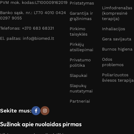
PVM mok. kodas:LT100009162019
Pristatymas
Limfodrenažas
Banko sąsk. nr.: LT70 4010 0424
Garantija ir
(kompresinė
0297 9055
grąžinimas
terapija)
Telefonas: +370 683 68331
Pirkimo
Inhaliacijos
taisyklės
El. paštas: info@biomed.lt
Gera savijauta
Pirkėjų
Burnos higiena
atsiliepimai
Odos
Privatumo
problemos
politika
Poliarizuotos
Slapukai
šviesos terapija
Slapukų
nustatymai
Partneriai
Sekite mus:
Sužinok apie nuolaidas pirmas