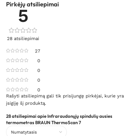
Pirkėjų atsiliepimai
5
28 atsiliepimai
27
0
0
0
0
Rašyti atsiliepimą gali tik prisijungę pirkėjai, kurie yra
įsigiję šį produktą.
28 atsiliepimai apie
Infraraudonųjų spindulių ausies
termometras BRAUN ThermoScan 7