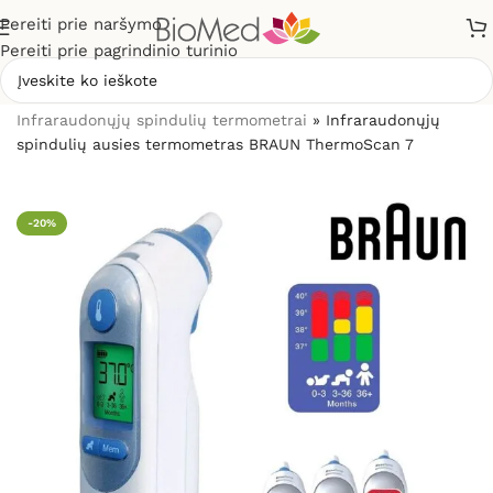
Pereiti prie naršymo
Pereiti prie pagrindinio turinio
Pradžia
»
Sveikatos priežiūrai
»
Termometrai
»
Infraraudonųjų spindulių termometrai
»
Infraraudonųjų
spindulių ausies termometras BRAUN ThermoScan 7
-20%