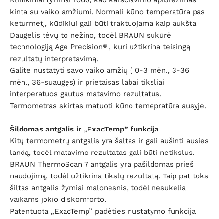
Klinikiniai tyrimai rodo, kad karščiavimo apibrėžimas
kinta su vaiko amžiumi. Normali kūno temperatūra pas
keturmetį, kūdikiui gali būti traktuojama kaip aukšta.
Daugelis tėvų to nežino, todėl BRAUN sukūrė
technologiją Age Precision
, kuri užtikrina teisingą
®
rezultatų interpretavimą.
Galite nustatyti savo vaiko amžių (
0-3 mėn., 3-36
mėn., 36-suaugęs) ir prietaisas labai tiksliai
interperatuos gautus matavimo rezultatus.
Termometras skirtas matuoti kūno temepratūra ausyje.
Šildomas antgalis ir
„ExacTemp”
funkcija
Kitų termometrų antgalis yra šaltas ir gali aušinti ausies
landą, todėl matavimo rezultatas gali būti netikslus.
BRAUN ThermoScan 7 antgalis yra pašildomas prieš
naudojimą, todėl užtikrina tikslų rezultatą. Taip pat toks
šiltas antgalis žymiai malonesnis, todėl nesukelia
vaikams jokio diskomforto.
Patentuota „ExacTemp” padėties nustatymo funkcija