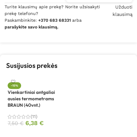
Turite klausimų apie prekę? Norite užsisakyti
Užduoti
prekę telefonu?
klausimą
Paskambinkite:
+370 683 68331
arba
parašykite savo klausimą.
Susijusios prekės
-15%
Vienkartiniai antgaliai
ausies termometrams
BRAUN (40vnt.)
(11)
6,38
€
7,50
€
Į krepšelį