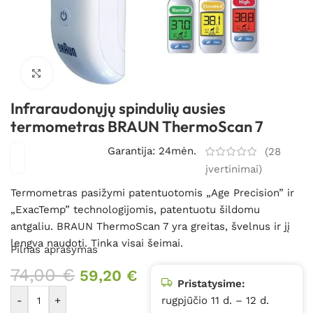
Spustelėkite, kad padidintumėte
Infraraudonųjų spindulių ausies
termometras BRAUN ThermoScan 7
Garantija: 24mėn.
(
28
įvertinimai)
Termometras pasižymi patentuotomis „Age Precision” ir
„ExacTemp” technologijomis, patentuotu šildomu
antgaliu. BRAUN ThermoScan 7 yra greitas, švelnus ir jį
lengva naudoti. Tinka visai šeimai.
Pilnas aprašymas
74,00
€
59,20
€
Pristatysime:
-
+
rugpjūčio 11 d. – 12 d.