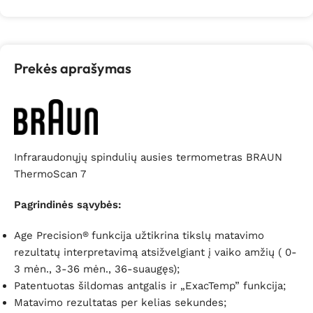
Prekės aprašymas
Infraraudonųjų spindulių ausies termometras BRAUN
ThermoScan 7
Pagrindinės sąvybės:
Age Precision
funkcija užtikrina tikslų matavimo
®
rezultatų interpretavimą atsižvelgiant į vaiko amžių (
0-
3 mėn., 3-36 mėn., 36-suaugęs);
Patentuotas šildomas antgalis ir
„ExacTemp”
funkcija;
Matavimo rezultatas per kelias sekundes;