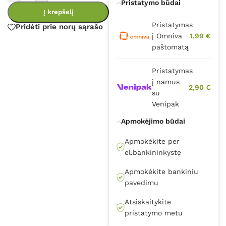
Pristatymo būdai
Į krepšelį
Pristatymas
Pridėti prie norų sąrašo
į Omniva
1,99 €
paštomatą
Pristatymas
į namus
2,90 €
su
Venipak
Apmokėjimo būdai
Apmokėkite per
el.bankininkystę
Apmokėkite bankiniu
pavedimu
Atsiskaitykite
pristatymo metu