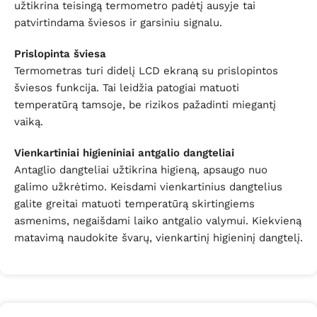
užtikrina teisingą termometro padėtį ausyje tai
patvirtindama šviesos ir garsiniu signalu.
Prislopinta šviesa
Termometras turi didelį LCD ekraną su prislopintos
šviesos funkcija. Tai leidžia patogiai matuoti
temperatūrą tamsoje, be rizikos pažadinti miegantį
vaiką.
Vienkartiniai higieniniai antgalio dangteliai
Antaglio dangteliai užtikrina higieną, apsaugo nuo
galimo užkrėtimo. Keisdami vienkartinius dangtelius
galite greitai matuoti temperatūrą skirtingiems
asmenims, negaišdami laiko antgalio valymui.
Kiekvieną
matavimą naudokite švarų, vienkartinį higieninį
dangtelį.