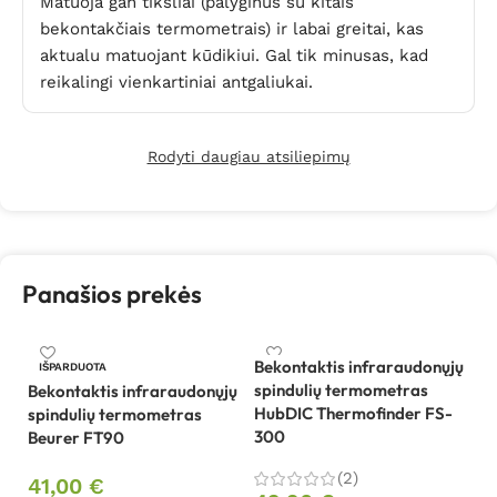
Matuoja gan tiksliai (palyginus su kitais
bekontakčiais termometrais) ir labai greitai, kas
aktualu matuojant kūdikiui. Gal tik minusas, kad
reikalingi vienkartiniai antgaliukai.
Rodyti daugiau atsiliepimų
Panašios prekės
Bekontaktis infraraudonųjų
Be
IŠPARDUOTA
spindulių termometras
sp
Bekontaktis infraraudonųjų
HubDIC Thermofinder FS-
H
spindulių termometras
300
7
Beurer FT90
(2)
41,00
€