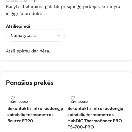
0
Rašyti atsiliepimą gali tik prisijungę pirkėjai, kurie yra
įsigiję šį produktą.
Atsiliepimai
Atsiliepimų dar nėra.
Panašios prekės
Be
IŠPARDUOTA
IŠPARDUOTA
sp
Bekontaktis infraraudonųjų
Bekontaktis infraraudonųjų
M
spindulių termometras
spindulių termometras
Beurer FT90
HubDIC Thermofinder PRO
2
FS-700-PRO