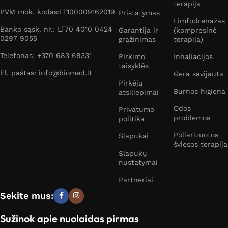
terapija
PVM mok. kodas:LT100009162019
Pristatymas
Limfodrenažas
Banko sąsk. nr.: LT70 4010 0424
Garantija ir
(kompresinė
0297 9055
grąžinimas
terapija)
Telefonas: +370 683 68331
Pirkimo
Inhaliacijos
taisyklės
El. paštas: info@biomed.lt
Gera savijauta
Pirkėjų
Burnos higiena
atsiliepimai
Odos
Privatumo
problemos
politika
Poliarizuotos
Slapukai
šviesos terapija
Slapukų
nustatymai
Partneriai
Sekite mus:
Sužinok apie nuolaidas pirmas