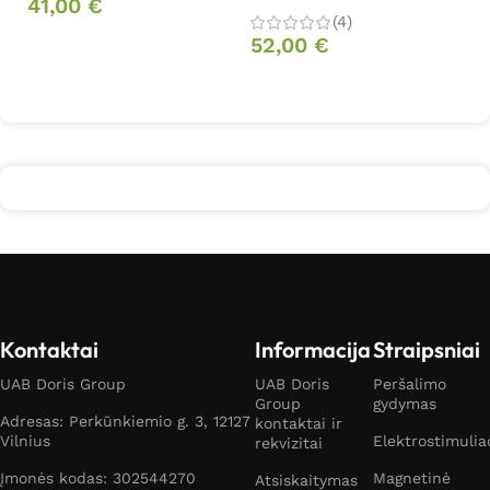
41,00
€
(4)
Daugiau
52,00
€
Daugiau
Kontaktai
Informacija
Straipsniai
UAB Doris Group
UAB Doris
Peršalimo
Group
gydymas
Adresas: Perkūnkiemio g. 3, 12127
kontaktai ir
Vilnius
Elektrostimulia
rekvizitai
Įmonės kodas: 302544270
Magnetinė
Atsiskaitymas