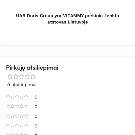
UAB Doris Group yra VITAMMY prekinio ženklo
atstovas Lietuvoje
Pirkėjų atsiliepimai
0 atsiliepimai
0
0
0
0