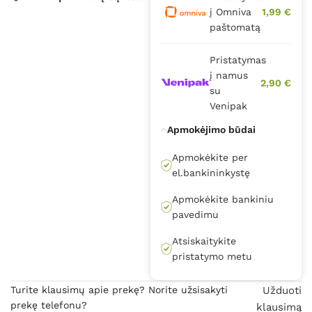
į Omniva
1,99 €
paštomatą
Pristatymas
į namus
2,90 €
su
Venipak
Apmokėjimo būdai
Apmokėkite per
el.bankininkystę
Apmokėkite bankiniu
pavedimu
Atsiskaitykite
pristatymo metu
Turite klausimų apie prekę? Norite užsisakyti
Užduoti
prekę telefonu?
klausimą