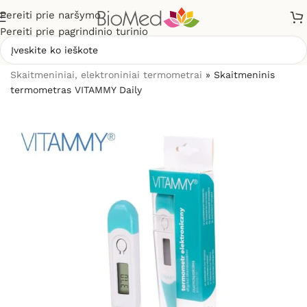
Pereiti prie naršymo
Pereiti prie pagrindinio turinio
Pradžia
»
Sveikatos priežiūrai
»
Termometrai
»
Skaitmeniniai, elektroniniai termometrai
»
Skaitmeninis
termometras VITAMMY Daily