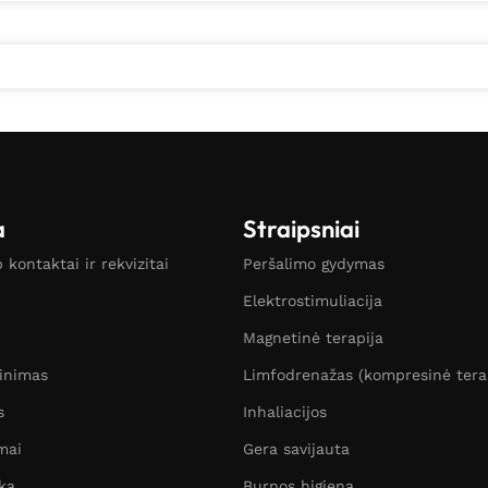
a
Straipsniai
kontaktai ir rekvizitai
Peršalimo gydymas
Elektrostimuliacija
Magnetinė terapija
žinimas
Limfodrenažas (kompresinė tera
s
Inhaliacijos
mai
Gera savijauta
ka
Burnos higiena