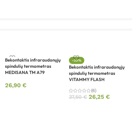
Bekontaktis infraraudonųjų
-30%
spindulių termometras
Bekontaktis infraraudonųjų
MEDISANA TM A79
spindulių termometras
VITAMMY FLASH
26,90
€
(6)
26,25
€
37,50
€