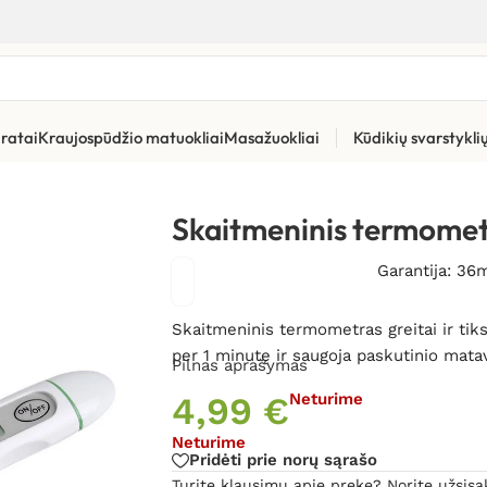
ratai
Kraujospūdžio matuokliai
Masažuokliai
Kūdikių svarstykl
elektroniniai termometrai
»
Skaitmeninis termometras Medisana
Skaitmeninis termome
Garantija: 36
Skaitmeninis
termometras greitai ir tik
per 1 minutę ir saugoja paskutinio mata
Pilnas aprašymas
4,99
€
Neturime
Neturime
Pridėti prie norų sąrašo
Turite klausimų apie prekę? Norite užsisa