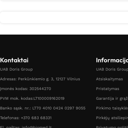
Kontaktai
Informacij
UAB Doris Group
UAB Doris Group 
Adresas: Perkūnkiemio g. 3, 12127 Vilnius
Atsiskaitymas
Įmonės kodas: 302544270
Pristatymas
PVM mok. kodas:LT100009162019
Garantija ir grą
Banko sąsk. nr.: LT70 4010 0424 0297 9055
Pirkimo taisyklė
Telefonas: +370 683 68331
Pirkėjų atsiliepi
El. paštas: info@biomed.lt
Privatumo politi