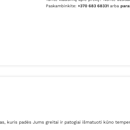
Paskambinkite:
+370 683 68331
arba
para
s, kuris padės Jums greitai ir patogiai išmatuoti kūno tempe