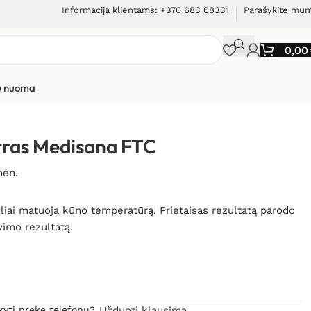
Informacija klientams: +370 683 68331
Parašykite mu
0,00
ių nuoma
 FTC
tras Medisana FTC
mėn.
sliai matuoja kūno temperatūrą. Prietaisas rezultatą parodo
vimo rezultatą.
kyti prekę telefonu?
Užduoti klausimą