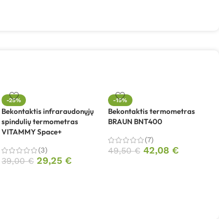
-25%
-15%
Bekontaktis infraraudonųjų
Bekontaktis termometras
spindulių termometras
BRAUN BNT400
B
VITAMMY Space+
C
(7)
42,08
€
(3)
49,50
€
29,25
€
39,00
€