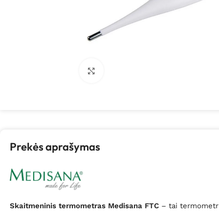
Spustelėkite, kad padidintumėte
Prekės aprašymas
Skaitmeninis termometras Medisana FTC
– tai termometra