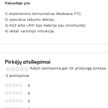
Pakuotėje yra:
1) skaitmeninis termometras Medisana FTC;
2) specialus laikymo dėklas;
3)
AG3 arba LR41 tipo baterija (jau įmontuota);
4) detali vartotojo intrukcija.
Pirkėjų atsiliepimai
Rašyti atsiliepimą gali tik prisijungę pirkėjai,
0 atsiliepimai
0
0
0