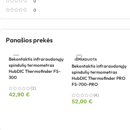
0
0
Panašios prekės
Bekontaktis infraraudonųjų
IŠPARDUOTA
spindulių termometras
Bekontaktis infraraudonųjų
HubDIC Thermofinder FS-
spindulių termometras
300
HubDIC Thermofinder PRO
FS-700-PRO
(2)
42,90
€
(4)
52,00
€