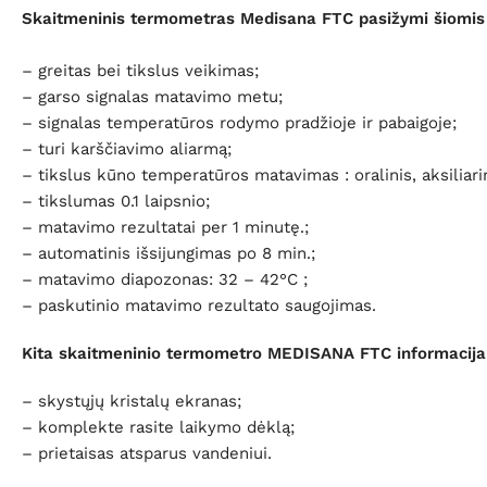
Skaitmeninis termometras Medisana FTC pasižymi šiomi
– greitas bei tikslus veikimas;
– garso signalas matavimo metu;
– signalas temperatūros rodymo pradžioje ir pabaigoje;
– turi karščiavimo aliarmą;
– tikslus kūno temperatūros matavimas : oralinis, aksiliarin
– tikslumas 0.1 laipsnio;
– matavimo rezultatai per 1 minutę.;
– automatinis išsijungimas po 8 min.;
– matavimo diapozonas: 32 – 42°C ;
– paskutinio matavimo rezultato saugojimas.
Kita skaitmeninio termometro MEDISANA FTC informacija
– skystųjų kristalų ekranas;
– komplekte rasite laikymo dėklą;
– prietaisas atsparus vandeniui.