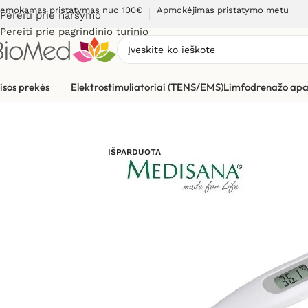
emokamas pristatymas nuo 100€
Apmokėjimas pristatymo metu
Pereiti prie naršymo
Pereiti prie pagrindinio turinio
isos prekės
Elektrostimuliatoriai (TENS/EMS)
Limfodrenažo apa
Pradžia
»
Sveikatos priežiūrai
»
Termometrai
»
Skaitmeniniai, 
IŠPARDUOTA