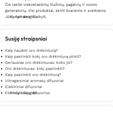
Čia rasite viskoelastinių čiužinių, pagalvių ir ozono
generatorių. Visi produktai, skirti švariems ir sveikiems
Jūsų namams išlaikyti.
Rodyti daugiau
Susiję straipsniai
Kaip naudoti oro drėkintuvą?
Kaip pasirinkti kokį oro drėkintuvą pirkti?
Geriausias oro drėkintuvas: koks jis?
Oro drėkintuvas: kokį pasirinkti?
Kaip pasirinkti oro drėkintuvą?
Ultragarsiniai aromatų difuzoriai
Elektriniai difuzoriai
Eterinių aliejų difuzorius
Rodyti daugiau