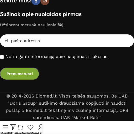
Sekite mus:
Sužinok apie nuolaidas pirmas
Užsiprenumeruok naujienlaiškį
Noriu gauti informaciją apie naujienas ir akcijas.
© 2014-2026 Biomed.lt. Visos teisės saugomos. Be UAB
"Doris Group" sutikimo draudžiama kopijuoti ir naudoti
puslapio Biomed.lt tekstinę ir vizualinę informaciją. OPS
sprendimas: UAB "Market Rats"
Meniu
Filtrai
Krepšelis
Norų sąrašas
Mano paskyra