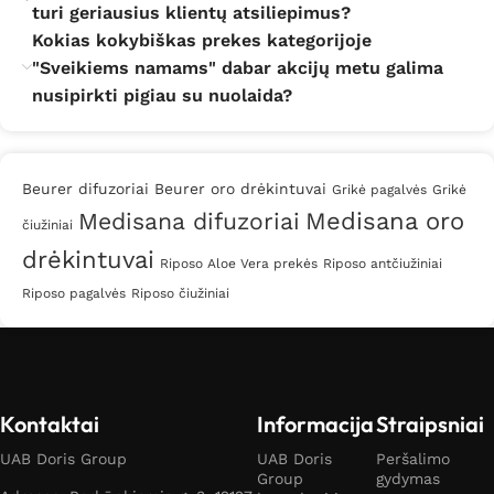
turi geriausius klientų atsiliepimus?
Kokias kokybiškas prekes kategorijoje
"Sveikiems namams" dabar akcijų metu galima
nusipirkti pigiau su nuolaida?
Beurer difuzoriai
Beurer oro drėkintuvai
Grikė pagalvės
Grikė
Medisana difuzoriai
Medisana oro
čiužiniai
drėkintuvai
Riposo Aloe Vera prekės
Riposo antčiužiniai
Riposo pagalvės
Riposo čiužiniai
Kontaktai
Informacija
Straipsniai
UAB Doris Group
UAB Doris
Peršalimo
Group
gydymas