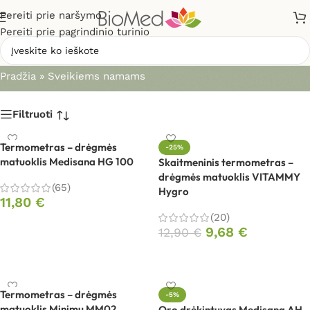
Pereiti prie naršymo
Pereiti prie pagrindinio turinio
Sveikiems namams
Pradžia
»
Sveikiems namams
Filtruoti
Termometras – drėgmės
-25%
matuoklis Medisana HG 100
Skaitmeninis termometras –
drėgmės matuoklis VITAMMY
(65)
Hygro
11,80
€
(20)
Į krepšelį
9,68
€
12,90
€
Į krepšelį
Termometras – drėgmės
-5%
matuoklis Minimu MM02
Oro drėkintuvas Medisana AH