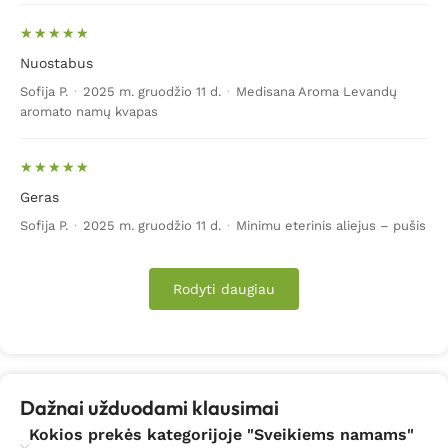
Nuostabus
Sofija P.
·
2025 m. gruodžio 11 d.
·
Medisana Aroma Levandų
aromato namų kvapas
Geras
Sofija P.
·
2025 m. gruodžio 11 d.
·
Minimu eterinis aliejus – pušis
Rodyti daugiau
Dažnai užduodami klausimai
Kokios prekės kategorijoje "Sveikiems namams"