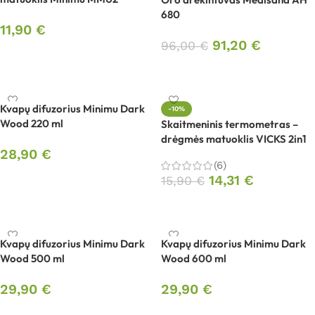
680
11,90
€
91,20
€
96,00
€
Į krepšelį
Į krepšelį
Kvapų difuzorius Minimu Dark
-10%
Wood 220 ml
Skaitmeninis termometras –
drėgmės matuoklis VICKS 2in1
28,90
€
(6)
Į krepšelį
14,31
€
15,90
€
Į krepšelį
Kvapų difuzorius Minimu Dark
Kvapų difuzorius Minimu Dark
Wood 500 ml
Wood 600 ml
29,90
€
29,90
€
Į krepšelį
Į krepšelį