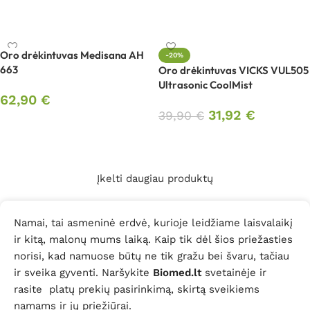
Į krepšelį
Į krepšelį
Oro drėkintuvas Medisana AH
-20%
663
Oro drėkintuvas VICKS VUL505
Ultrasonic CoolMist
62,90
€
31,92
€
39,90
€
Į krepšelį
Į krepšelį
Įkelti daugiau produktų
Namai, tai asmeninė erdvė, kurioje leidžiame laisvalaikį
ir kitą, malonų mums laiką. Kaip tik dėl šios priežasties
norisi, kad namuose būtų ne tik gražu bei švaru, tačiau
ir sveika gyventi. Naršykite
Biomed.lt
svetainėje ir
rasite platų prekių pasirinkimą, skirtą sveikiems
namams ir jų priežiūrai.