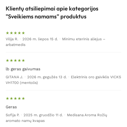
Klientų atsiliepimai apie kategorijos
"Sveikiems namams" produktus
Vilija R.
·
2026 m. liepos 15 d.
·
Minimu eterinis aliejus –
arbatmedis
lb geras gaivumas
GITANA J.
·
2026 m. gegužės 13 d.
·
Elektrinis oro gaiviklis VICKS
VH1700 (mentolis)
Geras
Sofija P.
·
2025 m. gruodžio 11 d.
·
Medisana Aroma Rožių
aromato namų kvapas