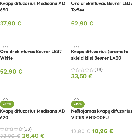
Kvapų difuzorius Medisana AD
Oro drėkintuvas Beurer LB37
650
Toffee
37,90
€
52,90
€
Į krepšelį
Į krepšelį
Oro drėkintuvas Beurer LB37
Kvapų difuzorius (aromato
White
skleidiklis) Beurer LA30
(48)
52,90
€
33,50
€
Į krepšelį
Į krepšelį
-20%
-15%
Kvapų difuzorius Medisana AD
Nešiojamas kvapų difuzorius
620
VICKS VH1800EU
(68)
10,96
€
12,90
€
26,40
€
33,00
€