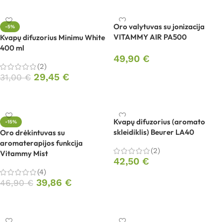
Oro valytuvas su jonizacija
-5%
VITAMMY AIR PA500
Kvapų difuzorius Minimu White
400 ml
49,90
€
(2)
Į krepšelį
29,45
€
31,00
€
Į krepšelį
Kvapų difuzorius (aromato
-15%
skleidiklis) Beurer LA40
Oro drėkintuvas su
aromaterapijos funkcija
(2)
Vitammy Mist
42,50
€
(4)
Į krepšelį
39,86
€
46,90
€
Į krepšelį