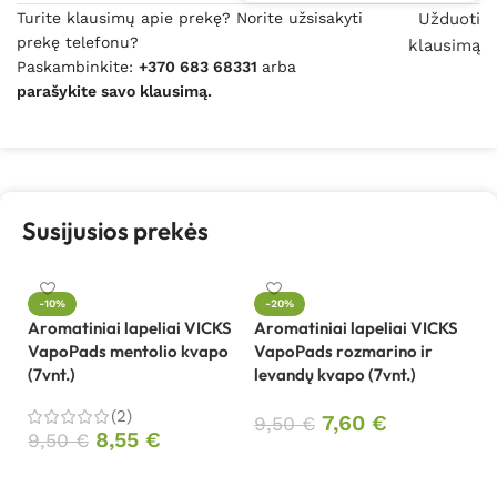
Turite klausimų apie prekę? Norite užsisakyti
Užduoti
prekę telefonu?
klausimą
Paskambinkite:
+370 683 68331
arba
parašykite savo klausimą.
Susijusios prekės
-10%
-20%
Aromatiniai lapeliai VICKS
Aromatiniai lapeliai VICKS
VapoPads mentolio kvapo
VapoPads rozmarino ir
(7vnt.)
levandų kvapo (7vnt.)
(2)
7,60
€
9,50
€
8,55
€
9,50
€
Į krepšelį
Į krepšelį