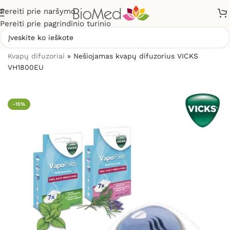
Pereiti prie naršymo
Pereiti prie pagrindinio turinio
Pradžia
»
Sveikiems namams
»
Kvapų difuzoriai ir kvapai
»
Kvapų difuzoriai
»
Nešiojamas kvapų difuzorius VICKS
VH1800EU
-15%