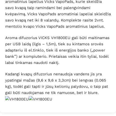
aromatinius lapelius Vicks VapoPads, kurie skeidžia
savo kvapą taip ramindami bei palengvindami
kvėpavimą. Vicks VapoPads aromatiniai lapeliai skleidžia
savo kvapą net iki 8 valandų. Komplekte rasite 2vnt.
mentolio kvapo Vicks VapoPads aromatinius lapelius.
Aroma difuzorius VICKS VH1800EU gali būti maitinamas
per USB laidą (ilgis – 1,5m), tiek su kintamos srovės
adapteriu iš el.tinklo, tiek iš energijos banko („power
bank”) ar kompiuterio. Prietaisas veikia itin tyliai, todėl
labai tinkamas naudoti naktį.
Kadangi kvapų difuzorius nenaudoja vandens jis yra
ypatingai mažas (9,6 x 9,6 x 3,3cm) bei lengvas (0.065
kg), todėl gali tapti ir jūsų kelionių palydovu, o taip pat
gali būti naudojamas ne tik namuose, bet ir biure.