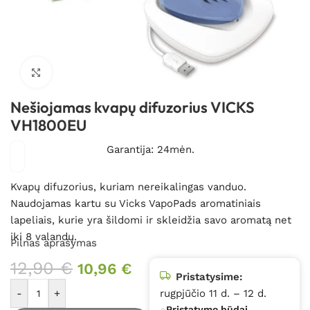
Spustelėkite, kad padidintumėte
Nešiojamas kvapų difuzorius VICKS
VH1800EU
Garantija: 24mėn.
Kvapų difuzorius, kuriam nereikalingas vanduo.
Naudojamas kartu su Vicks VapoPads aromatiniais
lapeliais, kurie yra šildomi ir skleidžia savo aromatą net
iki 8 valandų.
Pilnas aprašymas
12,90
€
10,96
€
Pristatysime:
-
+
rugpjūčio 11 d. – 12 d.
Pristatymo būdai