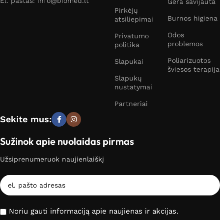
El. paštas: info@biomed.lt
Gera savijauta
Pirkėjų
Burnos higiena
atsiliepimai
Odos
Privatumo
problemos
politika
Poliarizuotos
Slapukai
šviesos terapija
Slapukų
nustatymai
Partneriai
Sekite mus:
Sužinok apie nuolaidas pirmas
Užsiprenumeruok naujienlaiškį
Noriu gauti informaciją apie naujienas ir akcijas.