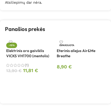
Atsiliepimų dar nėra.
Panašios prekės
-15%
IŠPARDUOTA
Elektrinis oro gaiviklis
Eterinis aliejus Air&Me
Et
VICKS VH1700 (mentolis)
Breathe
Ai
(1)
8,90
€
11,81
€
8
13,90
€
Daugiau
Į krepšelį