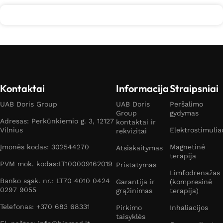
Kontaktai
Informacija
Straipsniai
UAB Doris Group
UAB Doris
Peršalimo
Group
gydymas
Adresas: Perkūnkiemio g. 3, 12127
kontaktai ir
Vilnius
Elektrostimulia
rekvizitai
Įmonės kodas: 302544270
Magnetinė
Atsiskaitymas
terapija
PVM mok. kodas:LT100009162019
Pristatymas
Limfodrenažas
Banko sąsk. nr.: LT70 4010 0424
Garantija ir
(kompresinė
0297 9055
grąžinimas
terapija)
Telefonas: +370 683 68331
Pirkimo
Inhaliacijos
taisyklės