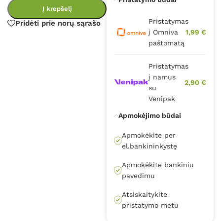
Į krepšelį
Pristatymas
Pridėti prie norų sąrašo
į Omniva
1,99 €
paštomatą
Pristatymas
į namus
2,90 €
su
Venipak
Apmokėjimo būdai
Apmokėkite per
el.bankininkystę
Apmokėkite bankiniu
pavedimu
Atsiskaitykite
pristatymo metu