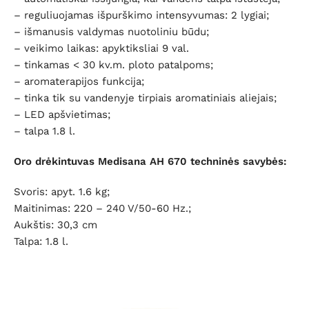
– reguliuojamas išpurškimo intensyvumas: 2 lygiai;
– išmanusis valdymas nuotoliniu būdu;
– veikimo laikas: apyktiksliai 9 val.
– tinkamas < 30 kv.m. ploto patalpoms;
– aromaterapijos funkcija;
–
tinka tik su vandenyje tirpiais aromatiniais aliejais;
– LED apšvietimas;
– talpa 1.8 l.
Oro drėkintuvas Medisana AH 670
t
echninės savybės:
Svoris: apyt. 1.6 kg;
Maitinimas: 220 – 240 V/50-60 Hz.;
Aukštis: 30,3 cm
Talpa: 1.8 l.