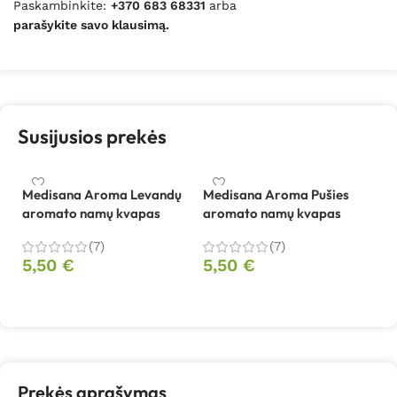
Paskambinkite:
+370 683 68331
arba
parašykite savo klausimą.
Susijusios prekės
Medisana Aroma Levandų
Medisana Aroma Pušies
aromato namų kvapas
aromato namų kvapas
(7)
(7)
5,50
€
5,50
€
Į krepšelį
Į krepšelį
Prekės aprašymas