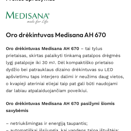
Oro drėkintuvas Medisana AH 670
Oro drėkintuvas Medisana AH 670
– tai tylus
prietaisas, skirtas palaikyti tinkamą patalpos drėgmės
lygį patalpoje iki 30 m
. Dėl kompaktiško prietaiso
2
dydžio bei patrauklaus dizaino drėkintuvas su LED
apšvietimu taps interjero dalimi ir neužims daug vietos,
o kvapieji ateriniai eliejai taip pat gali būti naudojami
dar labiau atpalaiduojančiam poveikiui.
Oro drėkintuvas Medisana AH 670
pasižymi šiomis
savybėmis
– netriukšmingas ir energiją taupantis;
– automatiškai išsijungia, kai vandens talpa ištuštėja;