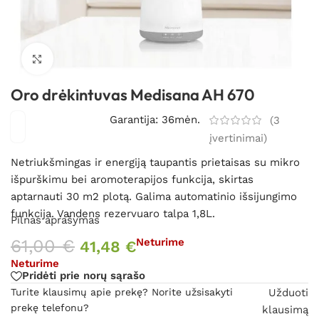
Spustelėkite, kad padidintumėte
Oro drėkintuvas Medisana AH 670
Garantija: 36mėn.
(
3
įvertinimai)
Netriukšmingas ir energiją taupantis prietaisas su mikro
išpurškimu bei aromoterapijos funkcija, skirtas
aptarnauti 30 m
2
plotą.
Galima automatinio išsijungimo
funkcija. Vandens rezervuaro talpa 1,8L.
Pilnas aprašymas
61,00
€
Neturime
41,48
€
Neturime
Pridėti prie norų sąrašo
Turite klausimų apie prekę? Norite užsisakyti
Užduoti
prekę telefonu?
klausimą