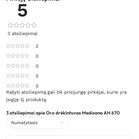
5
3 atsiliepimai
2
0
0
0
0
Rašyti atsiliepimą gali tik prisijungę pirkėjai, kurie yra
įsigiję šį produktą.
3 atsiliepimai apie
Oro drėkintuvas Medisana AH 670