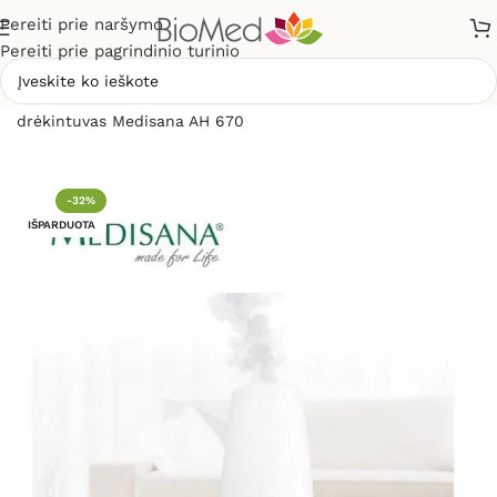
Pereiti prie naršymo
Pereiti prie pagrindinio turinio
Pradžia
»
Sveikiems namams
»
Oro drėkintuvai
»
Oro
drėkintuvas Medisana AH 670
-32%
IŠPARDUOTA