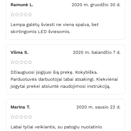
Ramunė L.
2020 m. gruodžio 30 d.
Lempa galėtų šviesti ne viena spalva, bet
skirtingomis LED šviesomis.
Vilma S.
2020 m. balandžio 7 d.
Džiaugiuosi įsigijusi šią prekę. Kokybiška.
Parduotuvės darbuotojai labai atsakingi. Kiekvienai
įsigytai prekei atsiuntė naudojimosi instrukciją.
Marina T.
2020 m. sausio 22 d.
Labai tyliai veikiantis, su patogiu nuolatinio