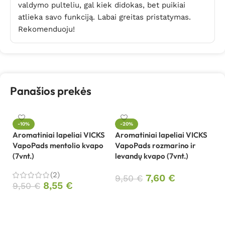
valdymo pulteliu, gal kiek didokas, bet puikiai
atlieka savo funkciją. Labai greitas pristatymas.
Rekomenduoju!
Panašios prekės
-10%
-20%
Aromatiniai lapeliai VICKS
Aromatiniai lapeliai VICKS
Fi
VapoPads mentolio kvapo
VapoPads rozmarino ir
dr
(7vnt.)
levandų kvapo (7vnt.)
1
(2)
7,60
€
9,50
€
8,55
€
9,50
€
Į krepšelį
Į krepšelį