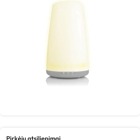
Pirkėjų atsiliepimai