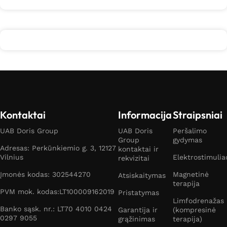
Kontaktai
Informacija
Straipsniai
UAB Doris Group
UAB Doris
Peršalimo
Group
gydymas
Adresas: Perkūnkiemio g. 3, 12127
kontaktai ir
Vilnius
Elektrostimulia
rekvizitai
Įmonės kodas: 302544270
Magnetinė
Atsiskaitymas
terapija
PVM mok. kodas:LT100009162019
Pristatymas
Limfodrenažas
Banko sąsk. nr.: LT70 4010 0424
Garantija ir
(kompresinė
0297 9055
grąžinimas
terapija)