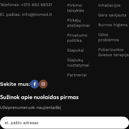
Telefonas: +370 683 68331
Pirkimo
Inhaliacijos
taisyklės
El. paštas: info@biomed.lt
Gera savijauta
Pirkėjų
Burnos higiena
atsiliepimai
Odos
Privatumo
problemos
politika
Poliarizuotos
Slapukai
šviesos terapija
Slapukų
nustatymai
Partneriai
Sekite mus:
Sužinok apie nuolaidas pirmas
Užsiprenumeruok naujienlaiškį