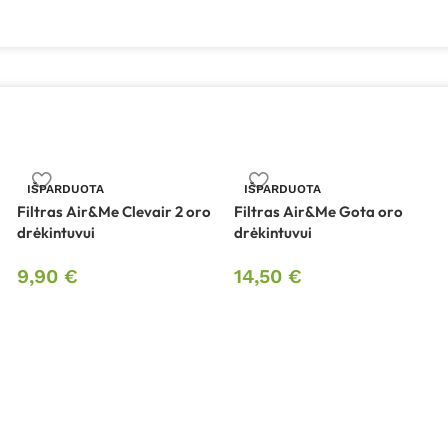
IŠPARDUOTA
IŠPARDUOTA
Filtras Air&Me Clevair 2 oro
Filtras Air&Me Gota oro
drėkintuvui
drėkintuvui
9,90
€
14,50
€