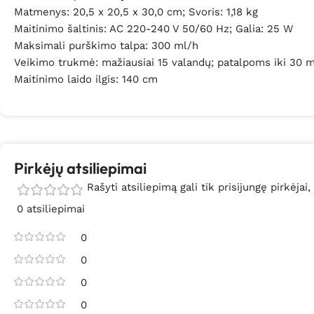
Matmenys: 20,5 x 20,5 x 30,0 cm; Svoris: 1,18 kg
Maitinimo šaltinis: AC 220-240 V 50/60 Hz; Galia: 25 W
Maksimali purškimo talpa: 300 ml/h
Veikimo trukmė: mažiausiai 15 valandų; patalpoms iki 30 m
Maitinimo laido ilgis: 140 cm
Pirkėjų atsiliepimai
Rašyti atsiliepimą gali tik prisijungę pirkėjai,
0 atsiliepimai
0
0
0
0