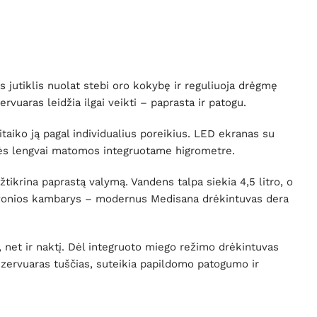
 jutiklis nuolat stebi oro kokybę ir reguliuoja drėgmę
vuaras leidžia ilgai veikti – paprasta ir patogu.
itaiko ją pagal individualius poreikius. LED ekranas su
kšmės lengvai matomos integruotame higrometre.
žtikrina paprastą valymą. Vandens talpa siekia 4,5 litro, o
r vonios kambarys – modernus Medisana drėkintuvas dera
 net ir naktį. Dėl integruoto miego režimo drėkintuvas
 rezervuaras tuščias, suteikia papildomo patogumo ir