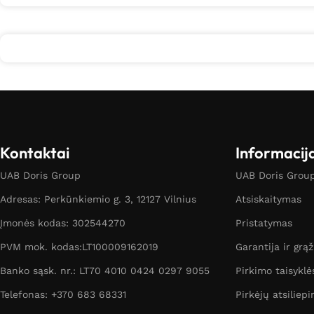
Kontaktai
Informacij
UAB Doris Group
UAB Doris Group 
Adresas: Perkūnkiemio g. 3, 12127 Vilnius
Atsiskaitymas
Įmonės kodas: 302544270
Pristatymas
PVM mok. kodas:LT100009162019
Garantija ir grą
Banko sąsk. nr.: LT70 4010 0424 0297 9055
Pirkimo taisyklė
Telefonas: +370 683 68331
Pirkėjų atsiliepi