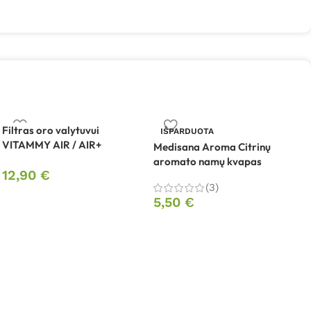
Filtras oro valytuvui
IŠPARDUOTA
VITAMMY AIR / AIR+
Medisana Aroma Citrinų
M
aromato namų kvapas
i
12,90
€
k
(3)
5,50
€