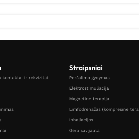
a
Straipsniai
kontaktai ir rekvizitai
Peršalimo gydymas
Elektrostimuliacija
Magnetinė terapija
žinimas
Limfodrenažas (kompresinė tera
s
Inhaliacijos
mai
Gera savijauta