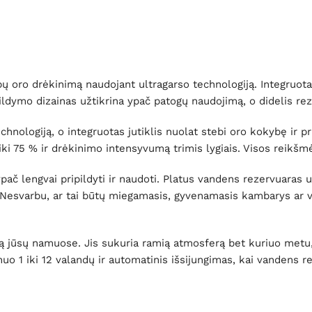
 oro drėkinimą naudojant ultragarso technologiją. Integruotas
ldymo dizainas užtikrina ypač patogų naudojimą, o didelis rezer
hnologiją, o integruotas jutiklis nuolat stebi oro kokybę ir pr
 iki 75 % ir drėkinimo intensyvumą trimis lygiais. Visos rei
pač lengvai pripildyti ir naudoti. Platus vandens rezervuaras u
u. Nesvarbu, ar tai būtų miegamasis, gyvenamasis kambarys a
tą jūsų namuose. Jis sukuria ramią atmosferą bet kuriuo metu,
s nuo 1 iki 12 valandų ir automatinis išsijungimas, kai vandens