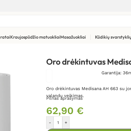
ratai
Kraujospūdžio matuokliai
Masažuokliai
Kūdikių svarstykl
vas Medisana AH 663
Oro drėkintuvas Medis
Garantija: 36
Oro drėkintuvas Medisana AH 663 su joniz
valandų veikimas.
Pilnas aprašymas
62,90
€
-
+