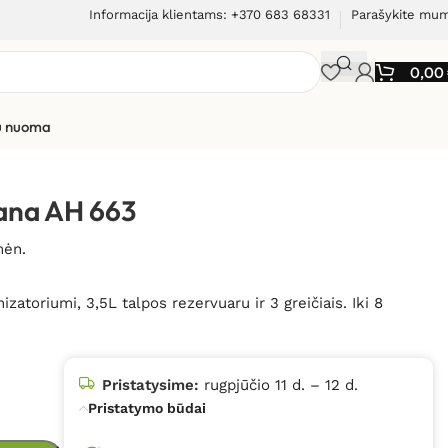
Informacija klientams: +370 683 68331
Parašykite mu
0,00
ių nuoma
ana AH 663
mėn.
atoriumi, 3,5L talpos rezervuaru ir 3 greičiais. Iki 8
Pristatysime:
rugpjūčio 11 d. – 12 d.
Pristatymo būdai