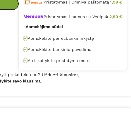
Pristatymas į Omniva paštomatą
1,99 €
Pristatymas į namus su Venipak
2,90 €
Apmokėjimo būdai
Apmokėkite per el.bankininkystę
Apmokėkite bankiniu pavedimu
Atsiskaitykite pristatymo metu
kyti prekę telefonu?
Užduoti klausimą
šykite savo klausimą.