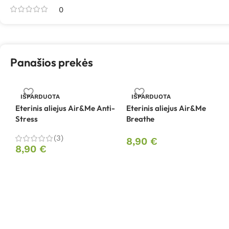
0
Panašios prekės
IŠPARDUOTA
IŠPARDUOTA
Eterinis aliejus Air&Me Anti-
Eterinis aliejus Air&Me
Stress
Breathe
(3)
8,90
€
8,90
€