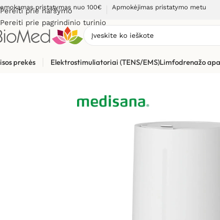
emokamas pristatymas nuo 100€
Apmokėjimas pristatymo metu
Pereiti prie naršymo
Pereiti prie pagrindinio turinio
isos prekės
Elektrostimuliatoriai (TENS/EMS)
Limfodrenažo apa
Pradžia
»
Sveikiems namams
»
Oro drėkintuvai
»
Oro drėkintu