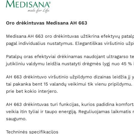
Oro drėkintuvas Medisana AH 663
Medisana AH 663 oro drėkintuvas užtikrina efektyvų patalpų
pagal individualius nustatymus. Elegantiškas viršutinio užpi
Patalpų oras efektyviai drėkinamas naudojant ultragarso tec
jutikliniu valdymu leidžia nustatyti drėgmės lygį nuo 45 %
AH 663 drėkintuvo viršutinio užpildymo dizainas leidžia jį y
tai pakanka bent 15 valandų veikimui tik vienu pripildym
prie bet kokio interjero.
AH 663 drėkintuvas turi funkcijas, kurios padidina komfor
veikia itin tyliai ir taupo energiją. Reguliuojamas laikmati
saugumo.
Techninės specifikacijos