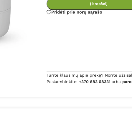
Į krepšelį
Pridėti prie norų sąrašo
Turite klausimų apie prekę? Norite užsisa
Paskambinkite:
+370 683 68331
arba
para