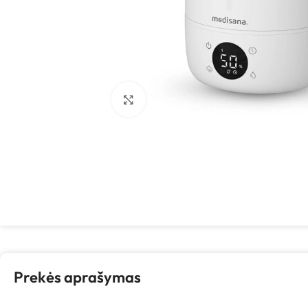
Spustelėkite, kad padidintumėte
Prekės aprašymas