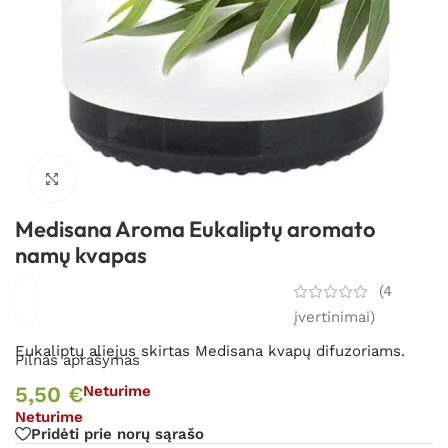
Spustelėkite, kad padidintumėte
Medisana Aroma Eukaliptų aromato
namų kvapas
(
4
įvertinimai)
Eukaliptų aliejus skirtas Medisana kvapų difuzoriams.
Pilnas aprašymas
5,50
€
Neturime
Neturime
Pridėti prie norų sąrašo