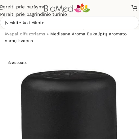
Pereiti prie naršymo
Pereiti prie pagrindinio turinio
Pradžia
»
Sveikiems namams
»
Kvapų difuzoriai ir kvapai
»
Kvapai difuzoriams
»
Medisana Aroma Eukaliptų aromato
namų kvapas
IŠPARDUOTA