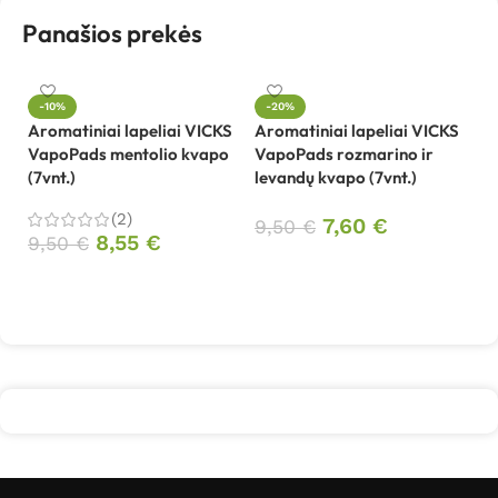
Panašios prekės
-10%
-20%
Aromatiniai lapeliai VICKS
Aromatiniai lapeliai VICKS
El
VapoPads mentolio kvapo
VapoPads rozmarino ir
V
(7vnt.)
levandų kvapo (7vnt.)
(2)
1
7,60
€
9,50
€
8,55
€
9,50
€
Į krepšelį
Į krepšelį