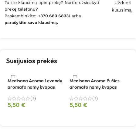
Turite klausimų apie prekę? Norite užsisakyti
Užduoti
prekę telefonu?
klausimą
Paskambinkite:
+370 683 68331
arba
parašykite savo klausimą.
Susijusios prekės
Medisana Aroma Levandų
Medisana Aroma Pušies
aromato namų kvapas
aromato namų kvapas
(7)
(7)
5,50
€
5,50
€
Į krepšelį
Į krepšelį