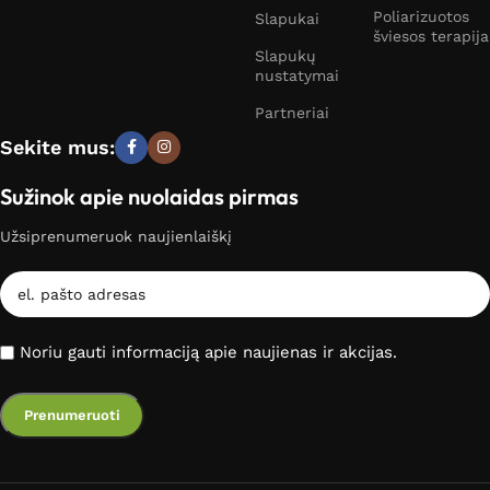
Poliarizuotos
Slapukai
šviesos terapija
Slapukų
nustatymai
Partneriai
Sekite mus:
Sužinok apie nuolaidas pirmas
Užsiprenumeruok naujienlaiškį
Noriu gauti informaciją apie naujienas ir akcijas.