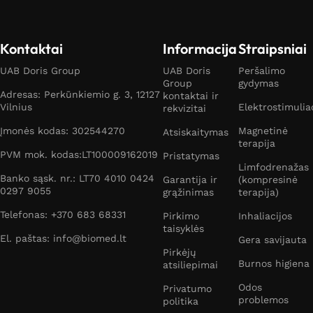
Kontaktai
Informacija
Straipsniai
UAB Doris Group
UAB Doris
Peršalimo
Group
gydymas
Adresas: Perkūnkiemio g. 3, 12127
kontaktai ir
Vilnius
Elektrostimulia
rekvizitai
Įmonės kodas: 302544270
Magnetinė
Atsiskaitymas
terapija
PVM mok. kodas:LT100009162019
Pristatymas
Limfodrenažas
Banko sąsk. nr.: LT70 4010 0424
Garantija ir
(kompresinė
0297 9055
grąžinimas
terapija)
Telefonas: +370 683 68331
Pirkimo
Inhaliacijos
taisyklės
El. paštas: info@biomed.lt
Gera savijauta
Pirkėjų
Burnos higiena
atsiliepimai
Odos
Privatumo
problemos
politika