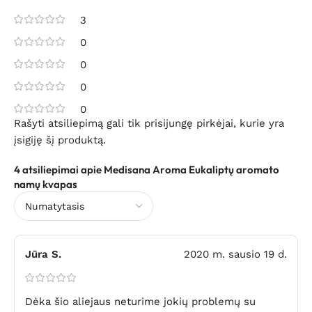
3
0
0
0
0
Rašyti atsiliepimą gali tik prisijungę pirkėjai, kurie yra
įsigiję šį produktą.
4 atsiliepimai apie
Medisana Aroma Eukaliptų aromato
namų kvapas
Jūra S.
2020 m. sausio 19 d.
Dėka šio aliejaus neturime jokių problemų su