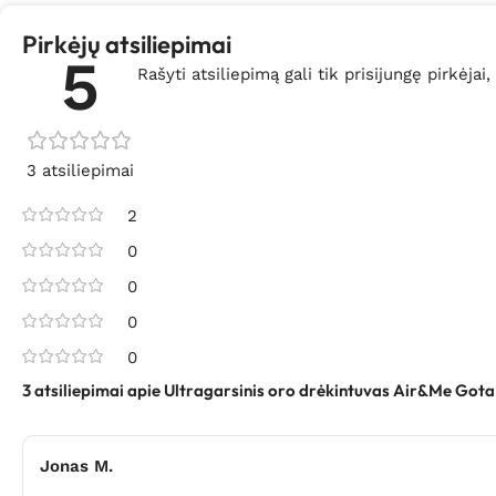
Pirkėjų atsiliepimai
5
Rašyti atsiliepimą gali tik prisijungę pirkėjai,
3 atsiliepimai
2
0
0
0
0
3 atsiliepimai apie
Ultragarsinis oro drėkintuvas Air&Me Got
Jonas M.