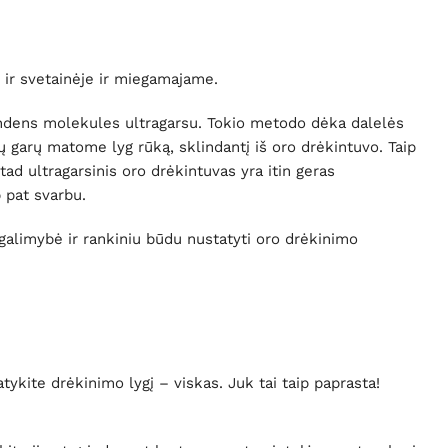
.
e, ir svetainėje ir miegamajame.
andens molekules ultragarsu. Tokio metodo dėka dalelės
ų garų matome lyg rūką, sklindantį iš oro drėkintuvo. Taip
tad ultragarsinis oro drėkintuvas yra itin geras
p pat svarbu.
 galimybė ir rankiniu būdu nustatyti oro drėkinimo
ykite drėkinimo lygį – viskas. Juk tai taip paprasta!