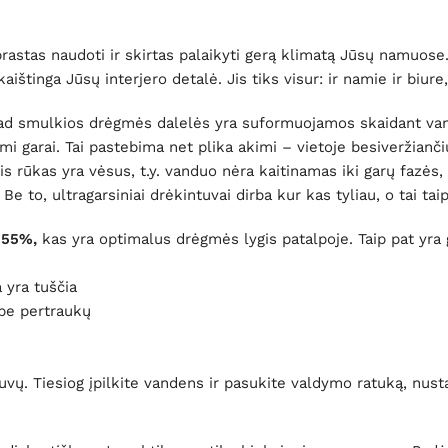
rastas naudoti ir skirtas palaikyti gerą klimatą Jūsų namuose
ištinga Jūsų interjero detalė. Jis tiks visur: ir namie ir biur
a, kad smulkios drėgmės dalelės yra suformuojamos skaidant v
i garai. Tai pastebima net plika akimi – vietoje besiveržianči
is rūkas yra vėsus, t.y. vanduo nėra kaitinamas iki garų fazės, 
 Be to, ultragarsiniai drėkintuvai dirba kur kas tyliau, o tai tai
55%,
kas yra optimalus drėgmės lygis patalpoje. Taip pat
yra
 yra tuščia
 be pertraukų
ų. Tiesiog įpilkite vandens ir pasukite valdymo ratuką, nustat