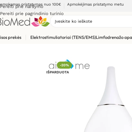
emokamas pristatymas nuo 100€
Apmokėjimas pristatymo metu
Pereiti prie naršymo
Pereiti prie pagrindinio turinio
isos prekės
Elektrostimuliatoriai (TENS/EMS)
Limfodrenažo apa
Pradžia
»
Sveikiems namams
»
Oro drėkintuvai
»
Ultragarsini
-20%
IŠPARDUOTA