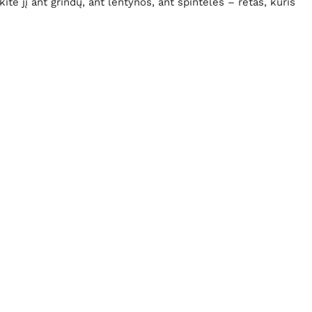
e jį ant grindų, ant lentynos, ant spintelės – retas, kuris