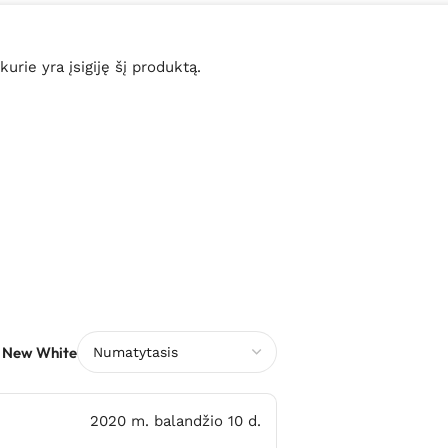
 kurie yra įsigiję šį produktą.
a New White
2020 m. balandžio 10 d.