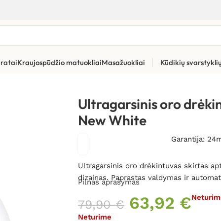
ratai
Kraujospūdžio matuokliai
Masažuokliai
Kūdikių svarstykl
s oro drėkintuvas Air&Me Gota New White
Ultragarsinis oro drėk
New White
Garantija: 24
Ultragarsinis oro drėkintuvas skirtas ap
dizainas. Paprastas valdymas ir automa
Pilnas aprašymas
63,92
€
Neturim
79,90
€
Neturime