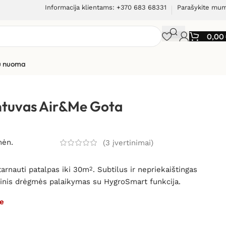
Informacija klientams: +370 683 68331
Parašykite mu
0,00
ių nuoma
intuvas Air&Me Gota
mėn.
(
3
įvertinimai)
tarnauti patalpas iki 30m
. Subtilus ir nepriekaištingas
2
tinis drėgmės palaikymas su HygroSmart funkcija.
e