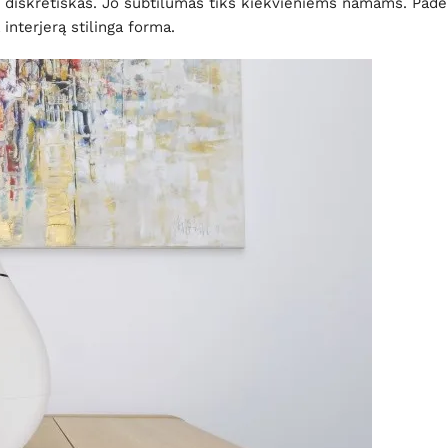
 diskretiškas. Jo subtilumas tiks kiekvieniems namams. Padėkit
 interjerą stilinga forma.