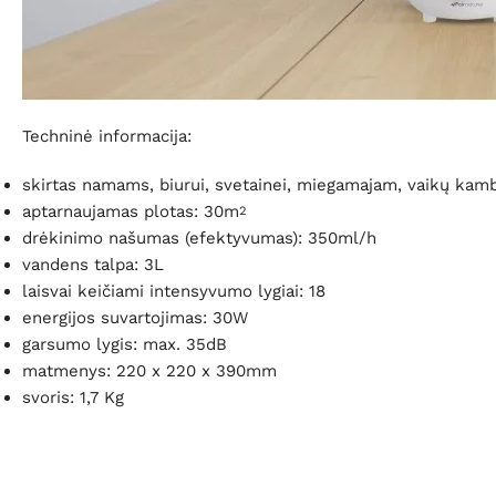
Techninė informacija:
skirtas namams, biurui, svetainei, miegamajam, vaikų kamba
aptarnaujamas plotas: 30m
2
drėkinimo našumas (efektyvumas): 350ml/h
vandens talpa: 3L
laisvai keičiami intensyvumo lygiai: 18
energijos suvartojimas: 30W
garsumo lygis: max. 35dB
matmenys: 220 x 220 x 390mm
svoris: 1,7 Kg