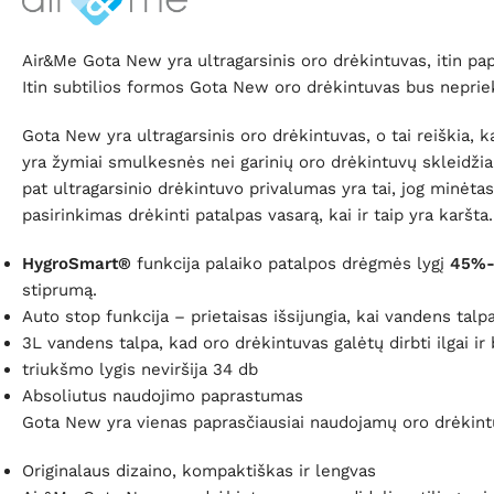
Air&Me Gota New yra ultragarsinis oro drėkintuvas, itin pap
Itin subtilios formos Gota New oro drėkintuvas bus neprieka
Gota New yra ultragarsinis oro drėkintuvas, o tai reiški
yra žymiai smulkesnės nei garinių oro drėkintuvų skleidžiam
pat ultragarsinio drėkintuvo privalumas yra tai, jog minėtas
pasirinkimas drėkinti patalpas vasarą, kai ir taip yra karšta.
HygroSmart®
funkcija palaiko patalpos drėgmės lygį
45%-
stiprumą.
Auto stop funkcija – prietaisas išsijungia, kai vandens talpa
3L vandens talpa, kad oro drėkintuvas galėtų dirbti ilgai ir
triukšmo lygis neviršija 34 db
Absoliutus naudojimo paprastumas
Gota New yra vienas paprasčiausiai naudojamų oro drėkintuv
Originalaus dizaino, kompaktiškas ir lengvas