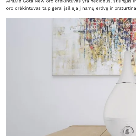
Air&Me Gota New oro drėkintuvas yra nedidelis, stilingas ir
oro drėkintuvas taip gerai įsilieja į namų erdvę ir praturtina