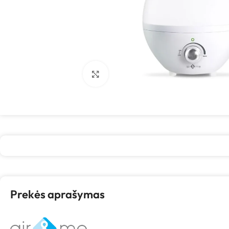
Spustelėkite, kad padidintumėte
Prekės aprašymas