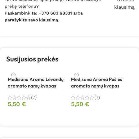
prekę telefonu?
klausimą
Paskambinkite:
+370 683 68331
arba
parašykite savo klausimą.
Susijusios prekės
Medisana Aroma Levandų
Medisana Aroma Pušies
M
aromato namų kvapas
aromato namų kvapas
a
(7)
(7)
5,50
€
5,50
€
5
Į krepšelį
Į krepšelį