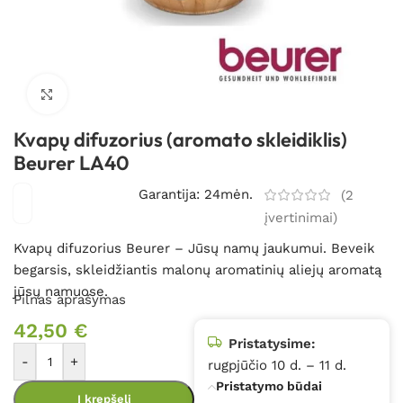
Spustelėkite, kad padidintumėte
Kvapų difuzorius (aromato skleidiklis)
Beurer LA40
Garantija: 24mėn.
(
2
įvertinimai)
Kvapų difuzorius Beurer – Jūsų namų jaukumui. Beveik
begarsis, skleidžiantis malonų aromatinių aliejų aromatą
jūsų namuose.
Pilnas aprašymas
42,50
€
Pristatysime:
-
+
rugpjūčio 10 d. – 11 d.
Pristatymo būdai
Į krepšelį