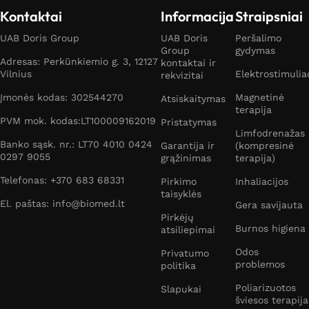
Kontaktai
Informacija
Straipsniai
UAB Doris Group
UAB Doris
Peršalimo
Group
gydymas
Adresas: Perkūnkiemio g. 3, 12127
kontaktai ir
Vilnius
Elektrostimulia
rekvizitai
Įmonės kodas: 302544270
Magnetinė
Atsiskaitymas
terapija
PVM mok. kodas:LT100009162019
Pristatymas
Limfodrenažas
Banko sąsk. nr.: LT70 4010 0424
Garantija ir
(kompresinė
0297 9055
grąžinimas
terapija)
Telefonas: +370 683 68331
Pirkimo
Inhaliacijos
taisyklės
El. paštas: info@biomed.lt
Gera savijauta
Pirkėjų
Burnos higiena
atsiliepimai
Odos
Privatumo
problemos
politika
Poliarizuotos
Slapukai
šviesos terapija