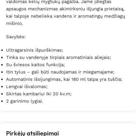
valdomas kelių mygtukų pagalba. Jame įdiegtas
apsaugos mechanizmas akimirksniu išjungia prietaisą,
kai talpoje nebelieka vandens ir aromatingų medžiagų
mišinio.
Savybės:
Ultragarsinis išpurškimas;
Tinka su vandenyje tirpiais aromatiniais aliejais;
Su šviesos kaitos funkcija;
Itin tylus – gali būti naudojamas ir miegamajame;
Automatinis išsijungimas, kai 180 ml talpa yra tuščia;
Lengvai išvalomas;
Skirtas kambariui iki 20 kv.m;
2 garinimo lygiai.
Pirkėjų atsiliepimai