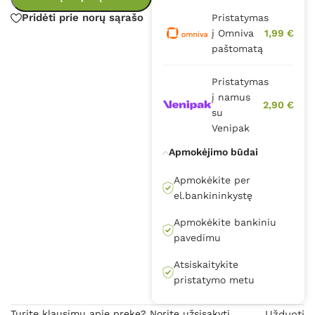
Pridėti prie norų sąrašo
Pristatymas
į Omniva
1,99 €
paštomatą
Pristatymas
į namus
2,90 €
su
Venipak
Apmokėjimo būdai
Apmokėkite per
el.bankininkystę
Apmokėkite bankiniu
pavedimu
Atsiskaitykite
pristatymo metu
Turite klausimų apie prekę? Norite užsisakyti
Užduoti