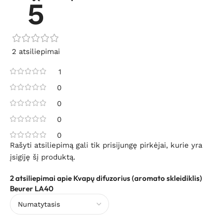
5
2 atsiliepimai
1
0
0
0
0
Rašyti atsiliepimą gali tik prisijungę pirkėjai, kurie yra
įsigiję šį produktą.
2 atsiliepimai apie
Kvapų difuzorius (aromato skleidiklis)
Beurer LA40