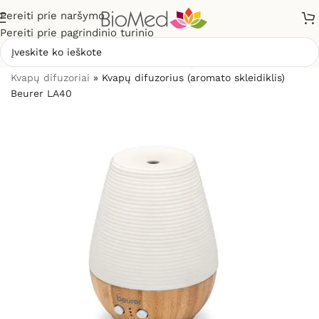
Pereiti prie naršymo
Pereiti prie pagrindinio turinio
Pradžia
»
Sveikiems namams
»
Kvapų difuzoriai ir kvapai
»
Kvapų difuzoriai
»
Kvapų difuzorius (aromato skleidiklis)
Beurer LA40