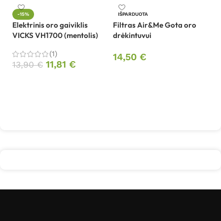
-15%
IŠPARDUOTA
Elektrinis oro gaiviklis
Filtras Air&Me Gota oro
Kv
VICKS VH1700 (mentolis)
drėkintuvui
A
(1)
14,50
€
11,81
€
13,90
€
5
Daugiau
Į krepšelį