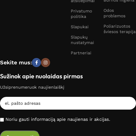
Burnos higiena
atsiliepimai
Odos
Privatumo
problemos
politika
Poliarizuotos
Slapukai
šviesos terapija
Slapukų
nustatymai
Partneriai
Sekite mus:
Sužinok apie nuolaidas pirmas
Užsiprenumeruok naujienlaiškį
Noriu gauti informaciją apie naujienas ir akcijas.