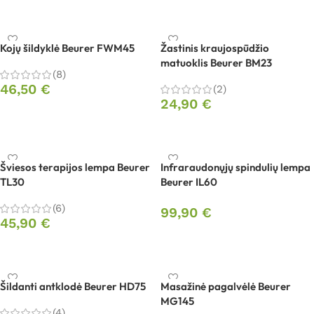
Į krepšelį
Kojų šildyklė Beurer FWM45
Žastinis kraujospūdžio
matuoklis Beurer BM23
(8)
46,50
€
(2)
24,90
€
Į krepšelį
Į krepšelį
Šviesos terapijos lempa Beurer
Infraraudonųjų spindulių lempa
TL30
Beurer IL60
(6)
99,90
€
45,90
€
Į krepšelį
Į krepšelį
Šildanti antklodė Beurer HD75
Masažinė pagalvėlė Beurer
MG145
(4)