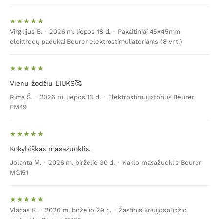
Virgilijus B.
·
2026 m. liepos 18 d.
·
Pakaitiniai 45x45mm
elektrodų padukai Beurer elektrostimuliatoriams (8 vnt.)
Vienu žodžiu LIUKS🥰
Rima Š.
·
2026 m. liepos 13 d.
·
Elektrostimuliatorius Beurer
EM49
Kokybiškas masažuoklis.
Jolanta М.
·
2026 m. birželio 30 d.
·
Kaklo masažuoklis Beurer
MG151
Vladas K.
·
2026 m. birželio 29 d.
·
Žastinis kraujospūdžio