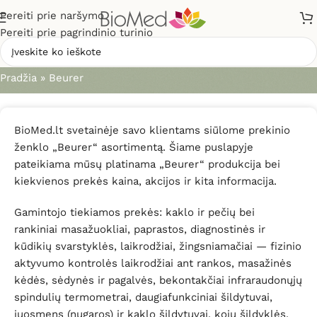
Pereiti prie naršymo
Pereiti prie pagrindinio turinio
Beurer
Pradžia
»
Beurer
BioMed.lt svetainėje savo klientams siūlome prekinio
ženklo „Beurer“ asortimentą. Šiame puslapyje
pateikiama mūsų platinama „Beurer“ produkcija bei
kiekvienos prekės kaina, akcijos ir kita informacija.
Gamintojo tiekiamos prekės: kaklo ir pečių bei
rankiniai masažuokliai, paprastos, diagnostinės ir
kūdikių svarstyklės, laikrodžiai, žingsniamačiai — fizinio
aktyvumo kontrolės laikrodžiai ant rankos, masažinės
kėdės, sėdynės ir pagalvės, bekontakčiai infraraudonųjų
spindulių termometrai, daugiafunkciniai šildytuvai,
juosmens (nugaros) ir kaklo šildytuvai, kojų šildyklės,