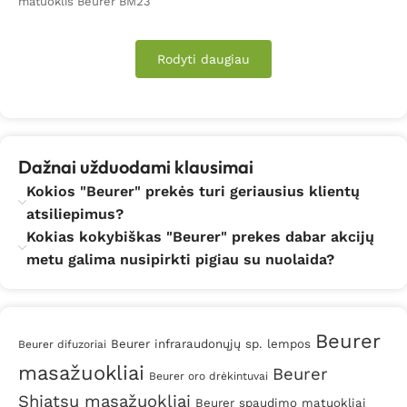
matuoklis Beurer BM23
Rodyti daugiau
Dažnai užduodami klausimai
Kokios "Beurer" prekės turi geriausius klientų
atsiliepimus?
Kokias kokybiškas "Beurer" prekes dabar akcijų
metu galima nusipirkti pigiau su nuolaida?
Beurer
Beurer infraraudonųjų sp. lempos
Beurer difuzoriai
masažuokliai
Beurer
Beurer oro drėkintuvai
Shiatsu masažuokliai
Beurer spaudimo matuokliai