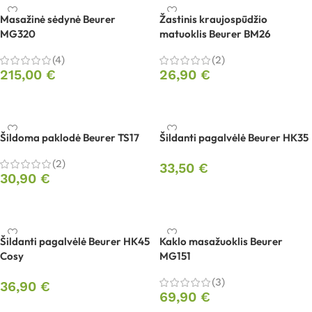
Masažinė sėdynė Beurer
Žastinis kraujospūdžio
MG320
matuoklis Beurer BM26
(4)
(2)
215,00
€
26,90
€
Į krepšelį
Į krepšelį
Šildoma paklodė Beurer TS17
Šildanti pagalvėlė Beurer HK35
(2)
33,50
€
30,90
€
Į krepšelį
Į krepšelį
Šildanti pagalvėlė Beurer HK45
Kaklo masažuoklis Beurer
Cosy
MG151
(3)
36,90
€
69,90
€
Į krepšelį