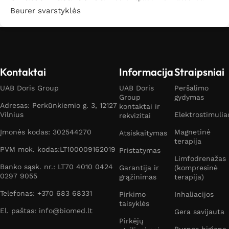
Beurer svarstyklės
Kontaktai
Informacija
Straipsniai
UAB Doris Group
UAB Doris
Peršalimo
Group
gydymas
Adresas: Perkūnkiemio g. 3, 12127
kontaktai ir
Vilnius
Elektrostimulia
rekvizitai
Įmonės kodas: 302544270
Magnetinė
Atsiskaitymas
terapija
PVM mok. kodas:LT100009162019
Pristatymas
Limfodrenažas
Banko sąsk. nr.: LT70 4010 0424
Garantija ir
(kompresinė
0297 9055
grąžinimas
terapija)
Telefonas: +370 683 68331
Pirkimo
Inhaliacijos
taisyklės
El. paštas: info@biomed.lt
Gera savijauta
Pirkėjų