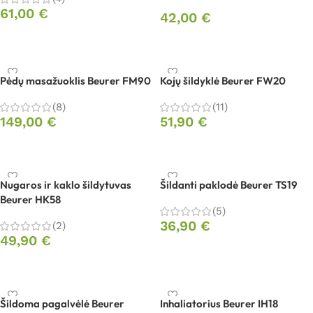
61,00
€
42,00
€
Į krepšelį
Į krepšelį
Pėdų masažuoklis Beurer FM90
Kojų šildyklė Beurer FW20
(8)
(11)
149,00
€
51,90
€
Į krepšelį
Į krepšelį
Nugaros ir kaklo šildytuvas
Šildanti paklodė Beurer TS19
Beurer HK58
(5)
36,90
€
(2)
49,90
€
Į krepšelį
Į krepšelį
Šildoma pagalvėlė Beurer
Inhaliatorius Beurer IH18