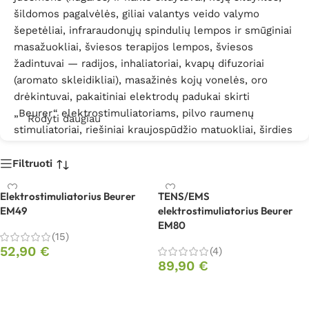
šildomos pagalvėlės, giliai valantys veido valymo
šepetėliai, infraraudonųjų spindulių lempos ir smūginiai
masažuokliai, šviesos terapijos lempos, šviesos
žadintuvai — radijos, inhaliatoriai, kvapų difuzoriai
(aromato skleidikliai), masažinės kojų vonelės, oro
drėkintuvai, pakaitiniai elektrodų padukai skirti
„Beurer“ elektrostimuliatoriams, pilvo raumenų
Rodyti daugiau
stimuliatoriai, riešiniai kraujospūdžio matuokliai, širdies
ritmo matavimo diržai — siųstuvai, veido odo valymo
prietaisai, virtuvinės — dietinės svarstyklės, žastiniai
Filtruoti
kraujospūdžio matuokliai ir kt.
Elektrostimuliatorius Beurer
TENS/EMS
Domina „Beurer“ prekės? Prašome kreiptis
BioMed.lt
EM49
elektrostimuliatorius Beurer
EM80
kontaktais
(15)
52,90
€
(4)
89,90
€
Į krepšelį
Į krepšelį