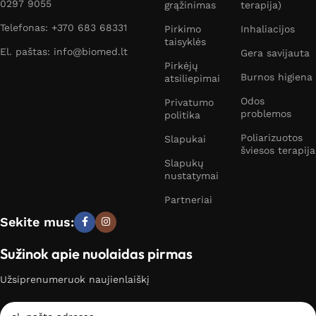
0297 9055
grąžinimas
terapija)
Telefonas: +370 683 68331
Pirkimo
Inhaliacijos
taisyklės
El. paštas: info@biomed.lt
Gera savijauta
Pirkėjų
Burnos higiena
atsiliepimai
Odos
Privatumo
problemos
politika
Poliarizuotos
Slapukai
šviesos terapija
Slapukų
nustatymai
Partneriai
Sekite mus:
Sužinok apie nuolaidas pirmas
Užsiprenumeruok naujienlaiškį