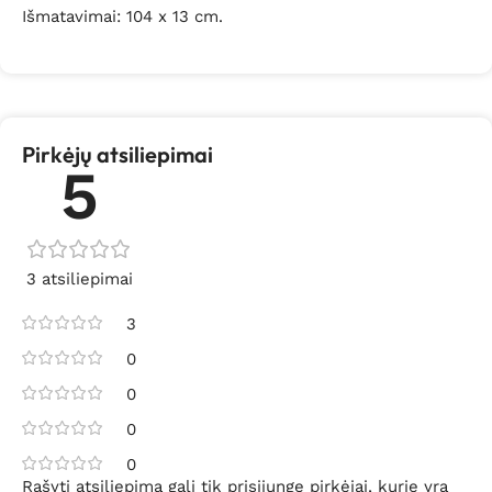
Išmatavimai: 104 x 13 cm.
Pirkėjų atsiliepimai
5
3 atsiliepimai
3
0
0
0
0
Rašyti atsiliepimą gali tik prisijungę pirkėjai, kurie yra