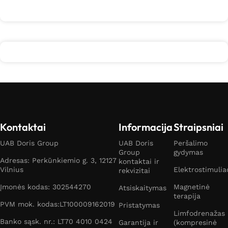
Kontaktai
Informacija
Straipsniai
UAB Doris Group
UAB Doris
Peršalimo
Group
gydymas
Adresas: Perkūnkiemio g. 3, 12127
kontaktai ir
Vilnius
Elektrostimulia
rekvizitai
Įmonės kodas: 302544270
Magnetinė
Atsiskaitymas
terapija
PVM mok. kodas:LT100009162019
Pristatymas
Limfodrenažas
Banko sąsk. nr.: LT70 4010 0424
Garantija ir
(kompresinė