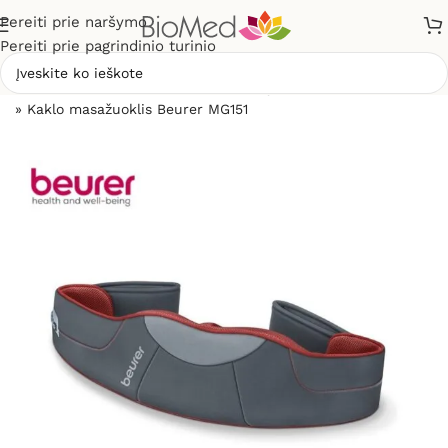
Pereiti prie naršymo
Pereiti prie pagrindinio turinio
Pradžia
»
Masažuokliai
»
Kaklo, pečių, sprando masažuokliai
»
Kaklo masažuoklis Beurer MG151