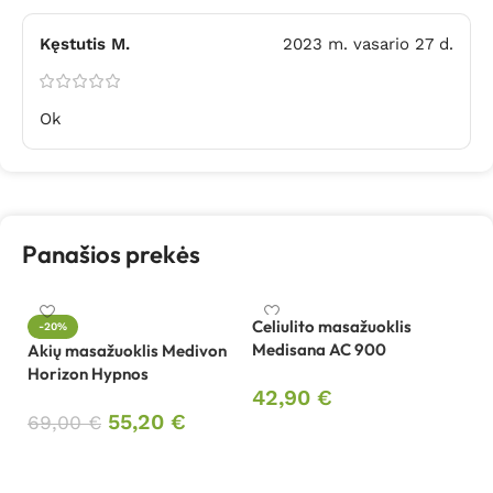
Kęstutis M.
2023 m. vasario 27 d.
Ok
Panašios prekės
Celiulito masažuoklis
-20%
Medisana AC 900
Akių masažuoklis Medivon
Ce
Horizon Hypnos
Me
42,90
€
55,20
€
69,00
€
3
Į krepšelį
Į krepšelį