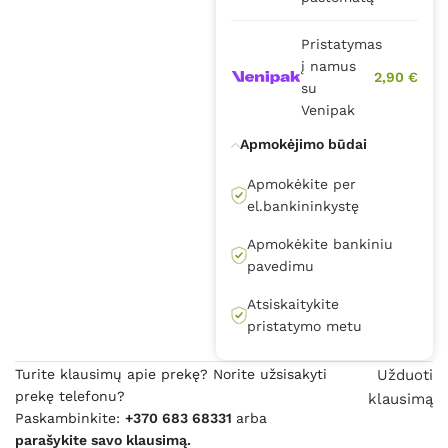
Pristatymas
į namus
2,90 €
su
Venipak
Apmokėjimo būdai
Apmokėkite per
el.bankininkystę
Apmokėkite bankiniu
pavedimu
Atsiskaitykite
pristatymo metu
Turite klausimų apie prekę? Norite užsisakyti
Užduoti
prekę telefonu?
klausimą
Paskambinkite:
+370 683 68331
arba
parašykite savo klausimą.