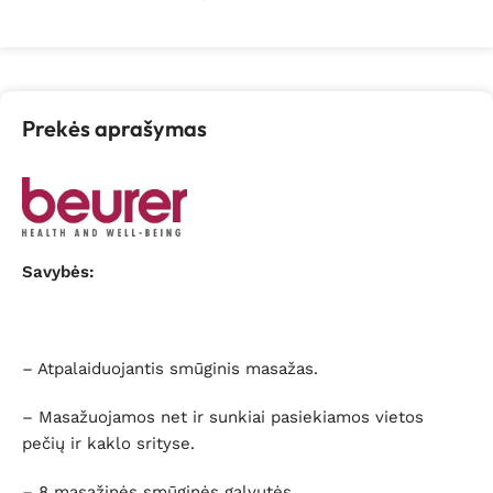
Prekės aprašymas
Savybės:
– Atpalaiduojantis smūginis masažas.
– Masažuojamos net ir sunkiai pasiekiamos vietos
pečių ir kaklo srityse.
– 8 masažinės smūginės galvutės.