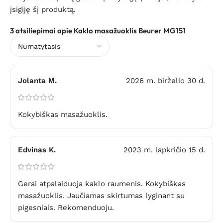
įsigiję šį produktą.
3 atsiliepimai apie
Kaklo masažuoklis Beurer MG151
Jolanta М.
2026 m. birželio 30 d.
Kokybiškas masažuoklis.
Edvinas K.
2023 m. lapkričio 15 d.
Gerai atpalaiduoja kaklo raumenis. Kokybiškas
masažuoklis. Jaučiamas skirtumas lyginant su
pigesniais. Rekomenduoju.