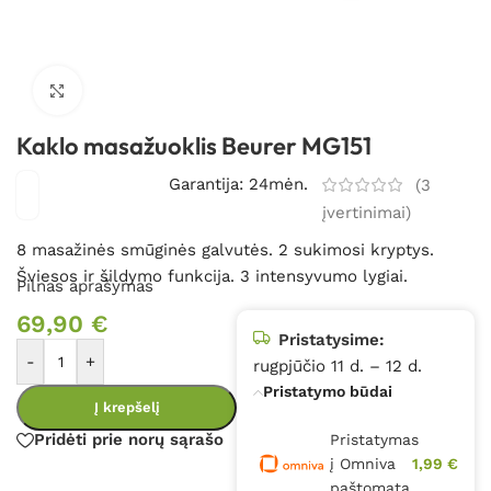
Spustelėkite, kad padidintumėte
Kaklo masažuoklis Beurer MG151
Garantija: 24mėn.
(
3
įvertinimai)
8 masažinės smūginės galvutės. 2 sukimosi kryptys.
Šviesos ir šildymo funkcija. 3 intensyvumo lygiai.
Pilnas aprašymas
69,90
€
Pristatysime:
-
+
rugpjūčio 11 d. – 12 d.
Pristatymo būdai
Į krepšelį
Pridėti prie norų sąrašo
Pristatymas
į Omniva
1,99 €
paštomatą