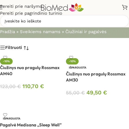
Pereiti prie naršymo
Pereiti prie pagrindinio turinio
Čiužiniai ir pagalvės
Pradžia
»
Sveikiems namams
»
Čiužiniai ir pagalvės
Filtruoti
-10%
-10%
Čiužinys nuo pragulų Rossmax
IŠPARDUOTA
AM40
Čiužinys nuo pragulų Rossmax
AM30
110,70
€
123,00
€
49,50
€
55,00
€
Į krepšelį
Daugiau
IŠPARDUOTA
Pagalvė Medisana „Sleep Well”