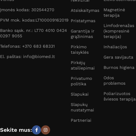
rekvizitai
Įmonės kodas: 302544270
Magnetinė
Atsiskaitymas
terapija
PVM mok. kodas:LT100009162019
Pristatymas
Limfodrenažas
Banko sąsk. nr.: LT70 4010 0424
Garantija ir
(kompresinė
0297 9055
grąžinimas
terapija)
Telefonas: +370 683 68331
Pirkimo
Inhaliacijos
taisyklės
El. paštas: info@biomed.lt
Gera savijauta
Pirkėjų
Burnos higiena
atsiliepimai
Odos
Privatumo
problemos
politika
Poliarizuotos
Slapukai
šviesos terapija
Slapukų
nustatymai
Partneriai
Sekite mus: