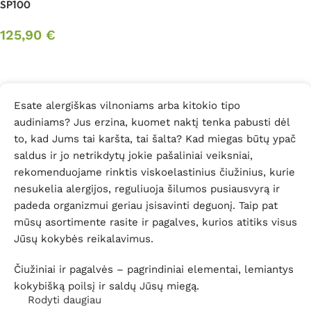
SP100
125,90
€
Daugiau
Esate alergiškas vilnoniams arba kitokio tipo
audiniams? Jus erzina, kuomet naktį tenka pabusti dėl
to, kad Jums tai karšta, tai šalta? Kad miegas būtų ypač
saldus ir jo netrikdytų jokie pašaliniai veiksniai,
rekomenduojame rinktis viskoelastinius čiužinius, kurie
nesukelia alergijos, reguliuoja šilumos pusiausvyrą ir
padeda organizmui geriau įsisavinti deguonį. Taip pat
mūsų asortimente rasite ir pagalves, kurios atitiks visus
Jūsų kokybės reikalavimus.
Čiužiniai ir pagalvės – pagrindiniai elementai, lemiantys
kokybišką poilsį ir saldų Jūsų miegą.
Rodyti daugiau