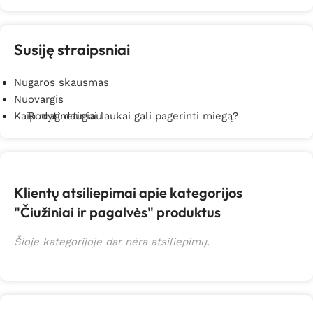
Susiję straipsniai
Nugaros skausmas
Nuovargis
Kaip magnetiniai laukai gali pagerinti miegą?
Rodyti daugiau
Klientų atsiliepimai apie kategorijos
"Čiužiniai ir pagalvės" produktus
Šioje kategorijoje dar nėra atsiliepimų.