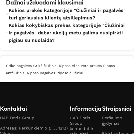
Dažnai užduodami klausimai
Kokios prekės kategorijoje "Čiužiniai ir pagalvės"
turi geriausius klientų atsiliepimus?
Kokias kokybiškas prekes kategorijoje "Čiužiniai
ir pagalvės" dabar akcijų metu galima nusipirkti
pigiau su nuolaida?
Grikė pagalvės
Grikė čiužiniai
Riposo Aloe Vera prekės
Riposo
antčiužiniai
Riposo pagalvės
Riposo čiužiniai
Kontaktai
Informacija
Straipsniai
UAB Doris Group
UAB Doris
Peršalimo
Group
gydymas
Adresas: Perkūnkiemio g. 3, 12127
kontaktai ir
Vilnius
Elektrostimulia