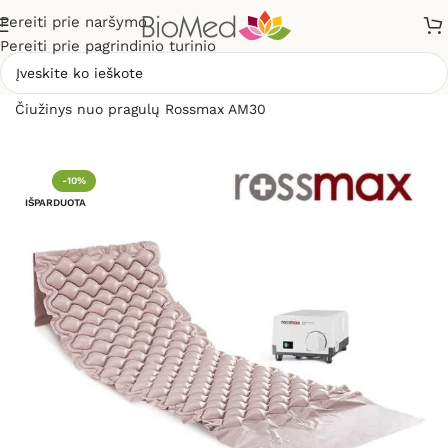
Pereiti prie naršymo
Pereiti prie pagrindinio turinio
Pradžia
»
Sveikiems namams
»
Čiužiniai ir pagalvės
»
Čiužinys nuo pragulų Rossmax AM30
-10%
IŠPARDUOTA