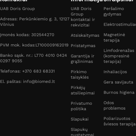
UAB Doris Group
UAB Doris
Peršalimo
Group
gydymas
Adresas: Perkūnkiemio g. 3, 12127
kontaktai ir
Vilnius
Elektrostimulia
rekvizitai
Įmonės kodas: 302544270
Magnetinė
Atsiskaitymas
terapija
PVM mok. kodas:LT100009162019
Pristatymas
Limfodrenažas
Banko sąsk. nr.: LT70 4010 0424
Garantija ir
(kompresinė
0297 9055
grąžinimas
terapija)
Telefonas: +370 683 68331
Pirkimo
Inhaliacijos
taisyklės
El. paštas: info@biomed.lt
Gera savijauta
Pirkėjų
Burnos higiena
atsiliepimai
Odos
Privatumo
problemos
politika
Poliarizuotos
Slapukai
šviesos terapija
Slapukų
nustatymai