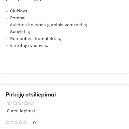
– Čiužinys;
– Pompa;
– Aukštos kokybės guminis vamzdelis;
– Saugiklis;
– Remontinis komplektas;
– Vartotojo vadovas.
Pirkėjų atsiliepimai
0 atsiliepimai
0