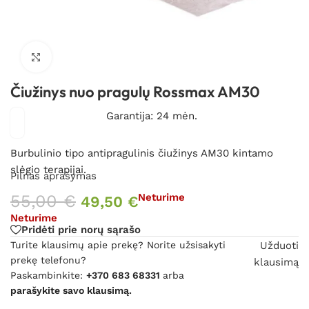
Spustelėkite, kad padidintumėte
Čiužinys nuo pragulų Rossmax AM30
Garantija: 24 mėn.
Burbulinio tipo antipragulinis čiužinys AM30 kintamo
slėgio terapijai.
Pilnas aprašymas
55,00
€
Neturime
49,50
€
Neturime
Pridėti prie norų sąrašo
Turite klausimų apie prekę? Norite užsisakyti
Užduoti
prekę telefonu?
klausimą
Paskambinkite:
+370 683 68331
arba
parašykite savo klausimą.