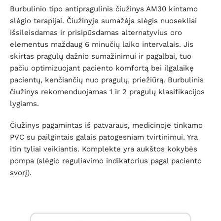
Burbulinio tipo antipragulinis čiužinys AM30 kintamo
slėgio terapijai. Čiužinyje sumažėja slėgis nuosekliai
išsileisdamas ir prisipūsdamas alternatyvius oro
elementus maždaug 6 minučių laiko intervalais. Jis
skirtas pragulų dažnio sumažinimui ir pagalbai, tuo
pačiu optimizuojant paciento komfortą bei ilgalaikę
pacientų, kenčiančių nuo pragulų, priežiūrą. Burbulinis
čiužinys rekomenduojamas 1 ir 2 pragulų klasifikacijos
lygiams.
Čiužinys pagamintas iš patvaraus, medicinoje tinkamo
PVC su pailgintais galais patogesniam tvirtinimui. Yra
itin tyliai veikiantis. Komplekte yra aukštos kokybės
pompa (slėgio reguliavimo indikatorius pagal paciento
svorį).