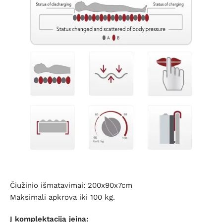
Čiužinio išmatavimai: 200x90x7cm
Maksimali apkrova iki 100 kg.
Į komplektaciją įeina: