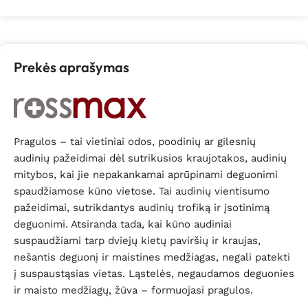
Prekės aprašymas
Pragulos – tai vietiniai odos, poodinių ar gilesnių
audinių pažeidimai dėl sutrikusios kraujotakos, audinių
mitybos, kai jie nepakankamai aprūpinami deguonimi
spaudžiamose kūno vietose. Tai audinių vientisumo
pažeidimai, sutrikdantys audinių trofiką ir įsotinimą
deguonimi. Atsiranda tada, kai kūno audiniai
suspaudžiami tarp dviejų kietų paviršių ir kraujas,
nešantis deguonį ir maistines medžiagas, negali patekti
į suspaustąsias vietas. Ląstelės, negaudamos deguonies
ir maisto medžiagų, žūva – formuojasi pragulos.