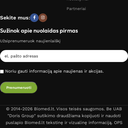
Partneriai
Sekite mus:
Sužinok apie nuolaidas pirmas
Užsiprenumeruok naujienlaiškį
Noriu gauti informaciją apie naujienas ir akcijas.
© 2014-2026 Biomed.lt. Visos teisės saugomos. Be UAB
"Doris Group" sutikimo draudžiama kopijuoti ir naudoti
puslapio Biomed.lt tekstinę ir vizualinę informaciją. OPS