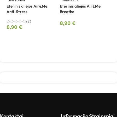
IŠPARDUOTA
IŠPARDUOTA
Eterinis aliejus Air&Me
Eterinis aliejus Air&Me
Fi
Anti-Stress
Breathe
dr
(3)
8,90
€
1
8,90
€
Daugiau
Daugiau
Kontaktai
Informacija
Straipsniai