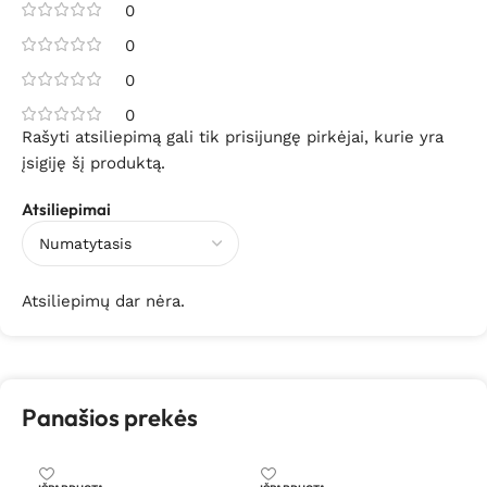
0
0
0
0
Rašyti atsiliepimą gali tik prisijungę pirkėjai, kurie yra
įsigiję šį produktą.
Atsiliepimai
Atsiliepimų dar nėra.
Panašios prekės